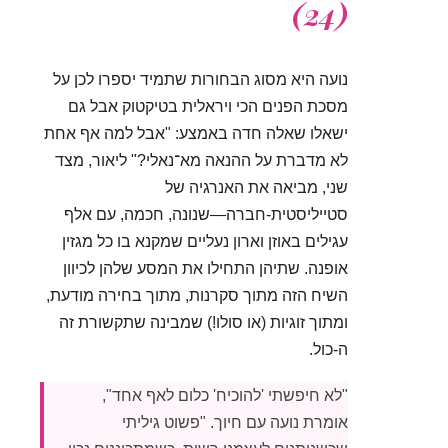
(24)
נועה היא מסוג הבחורות שתמיד יספרו לכן על
מסכת הפנים הכי ויראלית בטיקטוק אבל גם
ישאלו שאלה חדה באמצע: "אבל למה אף אחת
לא מדברת על ההנאה מא־נאלי?" ליאור, מצד
שני, מביאה את האנרגיה של
סטייליסטית-חברה—שנונה, חכמה, עם אלף
עגילים באוזן וארון נעליים שמקנא בו כל מגזין
אופנה. שתיהן התחילו את המסע שלהן לכיוון
השיח הזה מתוך סקרנות, מתוך בחירה מודעת,
ומתוך זוגיות (או סולו!) שמבינה שתקשורת זה
ה-כול.
"לא חיפשתי 'להוכיח' כלום לאף אחד",
אומרת נועה עם חיוך. "פשוט גיליתי