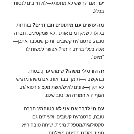
יעד. אם החשש לא מתפוגג—לא חייבים לנסות
בכלל.
מה עושים עם מיתוסים חברתיים?
בוחרות
בקולות שמקדמים אותנו, לא שמקטינים. חברה
טובה, פרטנר/ית קשובים, ותוכן שמכבד אתכן—
אלה בעלי ברית. היתר? אפשר לעשות לו
"מיוט".
זה הורס לי משהו?
שימוש עדין, בטוח,
ובהקשבה—תומך בבריאות. אם משהו מרגיש
לא תקין—פונים לאיש/אשת מקצוע רפואי/ת.
הגוף הוא המורה הכי טוב שלנו.
עם מי לדבר אם אני לא בטוחה?
חברה
טובה, פרטנר/ית קשובים, ולעיתים גם
סקסולוגית/מטפלת מינית. שיחה טובה היא
תמיד נקודת פתיחה מוצלחת.