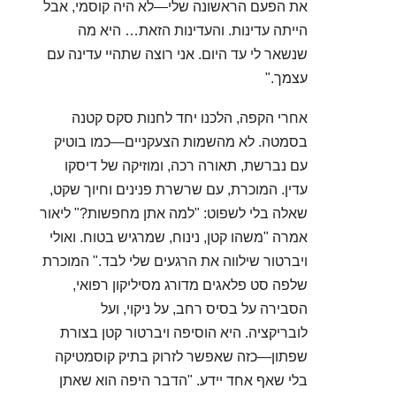
את הפעם הראשונה שלי—לא היה קוסמי, אבל
הייתה עדינות. והעדינות הזאת… היא מה
שנשאר לי עד היום. אני רוצה שתהיי עדינה עם
עצמך."
אחרי הקפה, הלכנו יחד לחנות סקס קטנה
בסמטה. לא מהשמות הצעקניים—כמו בוטיק
עם נברשת, תאורה רכה, ומוזיקה של דיסקו
עדין. המוכרת, עם שרשרת פנינים וחיוך שקט,
שאלה בלי לשפוט: "למה אתן מחפשות?" ליאור
אמרה "משהו קטן, נינוח, שמרגיש בטוח. ואולי
ויברטור שילווה את הרגעים שלי לבד." המוכרת
שלפה סט פלאגים מדורג מסיליקון רפואי,
הסבירה על בסיס רחב, על ניקוי, ועל
לובריקציה. היא הוסיפה ויברטור קטן בצורת
שפתון—כזה שאפשר לזרוק בתיק קוסמטיקה
בלי שאף אחד יידע. "הדבר היפה הוא שאתן