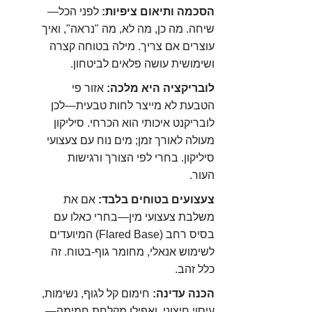
הסכמה ותיאום ציפיות:
לפני הכל—
שיחה. מה כן, מה לא, מה "נראה", ואיך
עוצרים אם צריך. מילה בטוחה קצרה
ושימושית עושה פלאים לביטחון.
לובריקציה היא מלכה:
אזור פי
הטבעת לא מייצר לחות טבעית—לכן
לובריקנט איכותי הוא הכרחי. סיליקון
מעולה לאורך זמן; מים נוח עם צעצועי
סיליקון. בחרי לפי הצורך ורגישות
העור.
צעצועים בטוחים בלבד:
אם את
משלבת צעצועי מין—בחרי כאלו עם
בסיס רחב (Flared Base) המיועדים
לשימוש אנאלי, מחומר גוף-בטוח. זה
כלל זהב.
הכנה עדינה:
חימום קל לגוף, נשימות,
עיסוי חיצוני, ואפילו מקלחת חמימה—