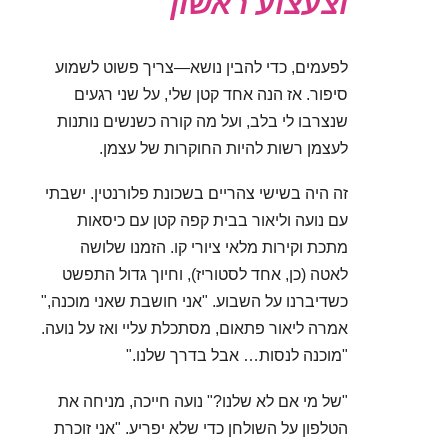
וצעצוע ראשון
לפעמים, כדי להבין נושא—צריך פשוט לשמוע
סיפור. אז הנה אחד קטן שלי, על שני רגעים
שנצרבו לי בלב, ועל מה קורה כשנשים נותנות
לעצמן רשות להיות החוקרות של עצמן.
זה היה בשישי צהריים בשכונת פלורנטין. ישבתי
עם נועה וליאור בבית קפה קטן עם כיסאות
מתכת וקירות מלאי ציורי קו. הזמנו שלושה
לאטה (כן, אחד לסטוריז), וחיוך גדול התפשט
כשדיברנו על השבוע. "אני חושבת שאני מוכנה,"
אמרה ליאור פתאום, מסתכלת עליי ואז על נועה.
"מוכנה לנסות… אבל בדרך שלנו."
"של מי אם לא שלנו?" נועה חייכה, מניחה את
הטלפון על השולחן כדי שלא יפריע. "אני זוכרת