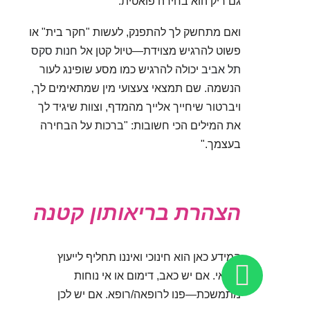
גם ריק הוא בחירה פואטית.
ואם מתחשק לך להתפנק, לעשות "חקר בית" או
פשוט להרגיש מצוידת—טיול קטן אל
חנות סקס
תל אביב
יכולה להרגיש כמו מסע שופינג לעור
הנשמה. שם תמצאי צעצועי מין שמתאימים לך,
ויברטור שיחייך אלייך מהמדף, וצוות שיגיד לך
את המילים הכי חשובות: "ברכות על הבחירה
בעצמך."
הצהרת בריאותון קטנה
המידע כאן הוא חינוכי ואיננו תחליף לייעוץ
רפואי. אם יש כאב, דימום או אי נוחות
מתמשכת—פנו לרופאה/רופא. אם יש לכן