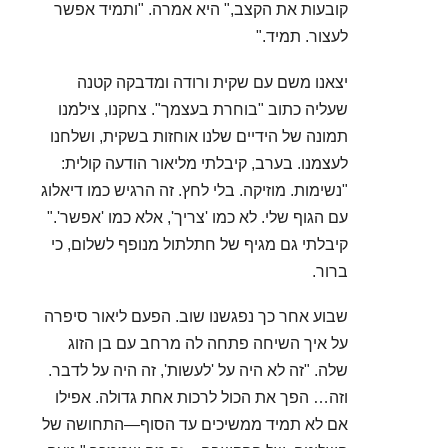
קובעות את הקצב," היא אמרה. "ותמיד אפשר
לעצור. תמיד."
יצאנו משם עם שקית ורודה ומדבקה קטנה
שעליה כתוב "בוחרת בעצמך". צחקנו, צילמנו
תמונה של הידיים שלנו אוחזות בשקית, ושלחנו
לעצמנו. בערב, קיבלתי מליאור הודעה קולית:
"נשימות. מוזיקה. בלי לחץ. זה הרגיש כמו דיאלוג
עם הגוף שלי. לא כמו 'צריך', אלא כמו 'אפשר'."
קיבלתי גם מגיף של חתלתול מנופף לשלום, כי
ברור.
שבוע אחר כך נפגשנו שוב. הפעם ליאור סיפרה
על איך השיחה פתחה לה מרחב עם בן הזוג
שלה. "זה לא היה על 'לעשות', זה היה על לדבר.
וזה… הפך את הכול לרכות אחת גדולה. אפילו
אם לא תמיד ממשיכים עד הסוף—התחושה של