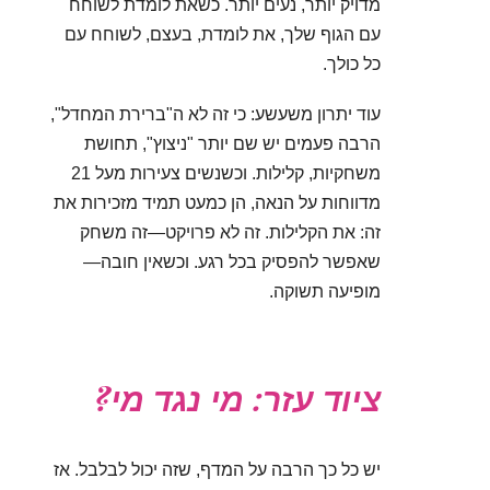
מדויק יותר, נעים יותר. כשאת לומדת לשוחח
עם הגוף שלך, את לומדת, בעצם, לשוחח עם
כל כולך.
עוד יתרון משעשע: כי זה לא ה"ברירת המחדל",
הרבה פעמים יש שם יותר "ניצוץ", תחושת
משחקיות, קלילות. וכשנשים צעירות מעל 21
מדווחות על הנאה, הן כמעט תמיד מזכירות את
זה: את הקלילות. זה לא פרויקט—זה משחק
שאפשר להפסיק בכל רגע. וכשאין חובה—
מופיעה תשוקה.
ציוד עזר: מי נגד מי?
יש כל כך הרבה על המדף, שזה יכול לבלבל. אז