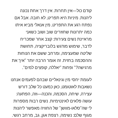
קודם כול—אין תחרות. אין דרך אחת נכונה
ליהנות. מיניות היא תפריט, לא חובה. אבל אם
נפתח רגע את התפריט, מין אנאלי מביא איתו
כמה יתרונות שחוזרים שוב ושוב כשאני
מראיינת נשים צעירות: קצב אחר שמכריח
לדבר, שימוש מודגש בלובריקציה, תחושת
שליטה שמעצימה, ומרחב ששם את הנוחות
וההסכמה בחזית. זה אומר הרבה יותר "איך את
מרגישה?" ופחות "יאללה, קופצים למים".
לעומת יחסי מין וגינאליים שבהם לפעמים אנחנו
נשאבות לאוטומט, כאן כמעט כל שלב דורש
עצירה, שיחה, הסכמה, והכנה—וזה, הפתעה:
עושה פלאים לאינטימיות. נשים רבות מספרות
לי שה"סלאו-מוושן" של החוויה מאפשר ליהנות
מגוף שלם: נשימה, רצפת אגן, גב, מרחב רגשי.