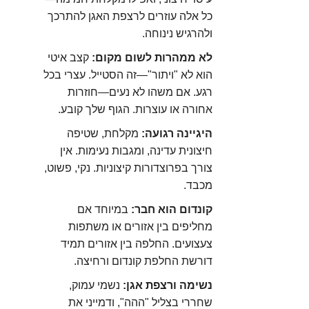
כל אלה עוזרים לרצפת האגן להתרכך
ולהרגיש נינוחה.
לא ממהרות לשום מקום:
קצב איטי
הוא לא "ויתור"—זה הסטייל. עצרי בכל
רגע. אם משהו לא נעים—חוזרות
אחורה או עוצרות. הגוף שלך קובע.
היגיינה רגועה:
מקלחת, שטיפה
חיצונית עדינה, ומגבות נעימות. אין
צורך בפרוצדורות קיצוניות. נקי, פשוט,
מכבד.
קונדום הוא חבר:
במיוחד אם
מחליפים בין אזורים או משתפות
צעצועים. החלפה בין אזורים תמיד
דורשת החלפת קונדום ורחיצה.
נשימה ורצפת אגן:
נשמי עמוק,
שחררי בצליל "ההה", ודמייני את