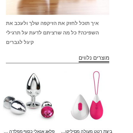
נטיקה
איך תוכל לחזק את הזיקפה שלך ולעכב את
השפיכה? כל מה שרציתם לדעת על תרגילי
קיגל לגברים
מוצרים נלווים
ביצת רטט מעולה מסיליקון רפואי , נטענת מעולה לחיזוק שרירי האגן והנאה AINE
פלאג אנאלי כסוף מפלדה , מתאים ללבישה מתחת לבגדים, בגודל 7.3 על 2.8 ס"מ