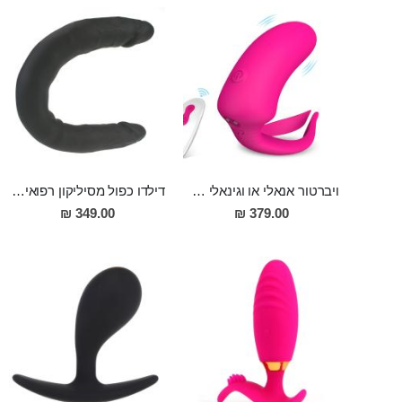
ויברטור אנאלי או וגינאלי מסיליקון רפואי עם עינוג חיצוני סופר מפנק לשימוש זוגי או לבד Hunting Sky
דילדו כפול מסיליקון רפואי 30 ס"מ של הנאה כפולה ברוחב של 3.5 ס"מ "Robur"
349.00 ₪
379.00 ₪