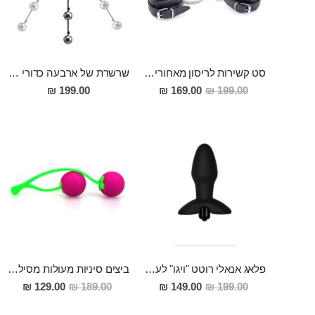
סט קשירות לריסון מאחורי הגב ומקדימה עם אזיקים מעור ושרשראות "Bris"
שרשרת של ארבעה כדורי מתכת כבדים באורך 45 ס"מ רוחב 3 ס"מ Gaea
מחיר
199.00 ₪
169.00 ₪
199.00 ₪
מבצע
פלאג אנאלי רוטט "ויגו" לעונג אנאלי שאין שני לו
ביצים סיניות מעולות מסיליקון רפואי רך לשליטה חזקה בשרירי הנרתיק "INTIMATE KISS"
מחיר
מחיר
129.00 ₪
189.00 ₪
149.00 ₪
199.00 ₪
מבצע
מבצע