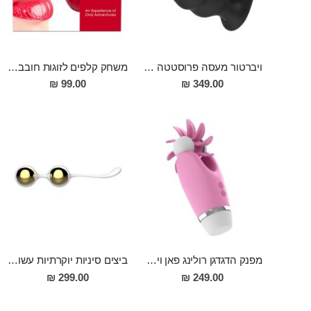
ויברטור מעסה פרוסטטה וגם לחדירה כפולה סופר מפנק מסיליקון רפואי , הטענה מגנטית עם שלט DRAGON
משחק קלפים לזוגות חובבי מין אוראלי
99.00 ₪
349.00 ₪
מפנק הדגדגן רולינג פאן ויברטור בעל 12 מצבי רטט מסיליקון Nakoa
ביצים סיניות יוקרתיות עשויות אלומיניום מצופה סיליקון לאורגזמות חזקות ועמוקות יותר "Nalone Yany Kegal Balls"
299.00 ₪
249.00 ₪