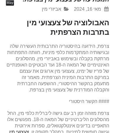
May
מאי 16, 2024
אביזרי מין
האבולוציה של צעצועי מין
בתרבות הצרפתית
צרפת, הידועה בהיסטוריה התרבותית העשירה שלה
ובגישותיה המתקדמות כלפי מיניות, חוותה התפתחות
מרתקת בקבלה ובשימוש באביזרי מין. מהסלונים
האינטימיים של המאה ה-18 ועד הבוטיקים האופנתיים
של פריז של ימינו, צעצועי מין ארוגים את עצמם
במרקם התרבות המינית הצרפתית. מאמר זה
מתעמק בהקשר ההיסטורי, ההשפעה החברתית
והקבלה המודרנית של צעצועי מין בצרפת.
#### הקשר היסטורי
צרפת מזוהה זמן רב עם גישה ליברלית כלפי מין, החל
מהסלונים הליברטיניים של המאה ה-18. מפגשים אלו
התאפיינו בדיונים אינטלקטואלים, ספרות אירוטית
וגישה חופשית למיניות. במהלך תקופה זו,
צעצועי מין,