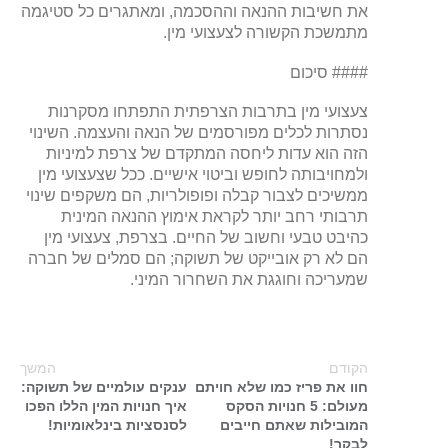
את חשיבות ההנאה וההסכמה, ומאתגרים כל סטיגמה
מתמשכת הקשורה לצעצועי מין.
#### סיכום
צעצועי מין בתרבות הצרפתית התפתחו מסקרנות
נסתרות לכלים מפורסמים של הנאה והעצמה. השינוי
הזה הוא עדות ליחסה המתקדם של צרפת למיניות
ולמחויבותה לחופש וביטוי אישיים. ככל שצעצועי מין
ממשיכים לצבור קבלה ופופולריות, הם משקפים שינוי
תרבותי רחב יותר לקראת אימוץ ההנאה המינית
כהיבט טבעי וחשוב של החיים. בצרפת, צעצועי מין
הם לא רק אובייקט של תשוקה; הם סמלים של חברה
שמעריכה וחוגגת את השחרור המיני.
הקודם
המשך
חוו את פריז כמו שלא חויתם
ענקים עולמיים של תשוקה:
מעולם: 5 חנויות הסקס
איך חנויות המין הללו הפכו
המובילות שאתם חייבים
לסנסציות בינלאומיות!
לבקר!