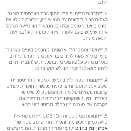
רחב.
2. **תרבות מדיה ופופ**: התקשורת הצרפתית מציגה
לעתים קרובות דיונים על צעצועי מין, מתוכניות טלוויזיה
וסרטים ועד מגזינים ובלוגים. הנראות הזו סייעה לנרמל
את השימוש בהם ולעודד שיחות פתוחות על בריאות
והנאה מינית.
3. **חינוך והסברה**: ארגונים ומחנכים מיניים בצרפת
פועלים ללא לאות לקידום בריאות מינית וחינוך, לרוב
כוללים מידע על צעצועי מין בתוכניות שלהם. זה תרם
ליחס מושכל וחיובי יותר לשימוש בהם.
4. **אמנות וספרות**: בהמשך למסורת ההיסטורית
שלה, אמנות וספרות צרפתית עכשווית חוקרות לעתים
קרובות נושאים של מיניות והנאה, כולל שימוש
באביזרי מין. השתקפות תרבותית זו מחזקת את
הקבלה של צעצועי מין כחלק מביטוי מיני בריא.
5. **תנועות פמיניסטיות ו-LGBTQ+**: תנועות אלו
סייעו למען חופש מיני והכלה, תוך שילוב נוסף של
אביזרי מין בתרבות
הצרפתית המרכזית. הם מדגישים