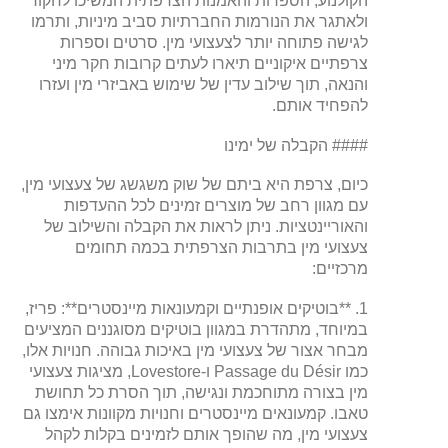
הקולנוע, הספרות והאמנות הצרפתית המשיכו לחקור
ולאתגר את הנורמות החברתיות סביב מיניות, ותרמו
לגישה פתוחה יותר לצעצועי מין. סרטים וספרות
צרפתיים איקוניים תיארו לעתים קרובות חקר מיני
והנאה, תוך שילוב עדין של שימוש באביזרי מין ועזרו
להפחיד אותם.
#### הקבלה של ימינו
כיום, צרפת היא ביתם של שוק משגשג של צעצועי מין,
עם מגוון רחב של מוצרים זמינים לכל ההעדפות
והאוריינטציות. ניתן לראות את הקבלה והשילוב של
צעצועי מין בתרבות הצרפתית בכמה תחומים
מרכזיים:
1. **בוטיקים אופנתיים וקמעונאות מיינסטרים**: פריז,
במיוחד, מתהדרת במגוון בוטיקים מסוגננים המציעים
מבחר אצור של צעצועי מין באיכות גבוהה. חנויות אלו,
כמו Passage du Désir ו-Lovestore, מציגות צעצועי
מין בצורה מתוחכמת ונגישה, תוך הסרת כל תחושת
טאבו. קמעונאים מיינסטרים וחנויות מקוונות אימצו גם
צעצועי מין, מה שהופך אותם לזמינים בקלות לקהל