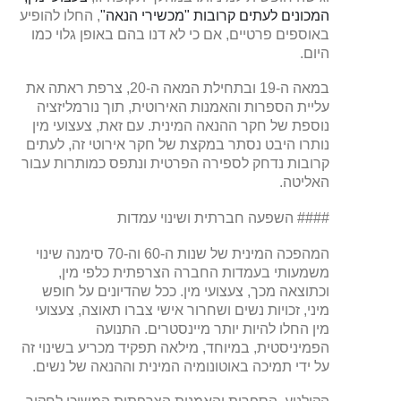
המכונים לעתים קרובות "מכשירי הנאה"
, החלו להופיע
באוספים פרטיים, אם כי לא דנו בהם באופן גלוי כמו
היום.
במאה ה-19 ובתחילת המאה ה-20, צרפת ראתה את
עליית הספרות והאמנות האירוטית, תוך נורמליזציה
נוספת של חקר ההנאה המינית. עם זאת, צעצועי מין
נותרו היבט נסתר במקצת של חקר אירוטי זה, לעתים
קרובות נדחק לספירה הפרטית ונתפס כמותרות עבור
האליטה.
#### השפעה חברתית ושינוי עמדות
המהפכה המינית של שנות ה-60 וה-70 סימנה שינוי
משמעותי בעמדות החברה הצרפתית כלפי מין,
וכתוצאה מכך, צעצועי מין. ככל שהדיונים על חופש
מיני, זכויות נשים ושחרור אישי צברו תאוצה, צעצועי
מין החלו להיות יותר מיינסטרים. התנועה
הפמיניסטית, במיוחד, מילאה תפקיד מכריע בשינוי זה
על ידי תמיכה באוטונומיה המינית וההנאה של נשים.