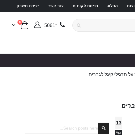
צות
הבלוג
כניסת לקוחות
צור קשר
יצירת חשבון
פריטים
0
*5061
סל קניות
ל תרגילי קיגל לגברים
ברים
13
Search
Apr