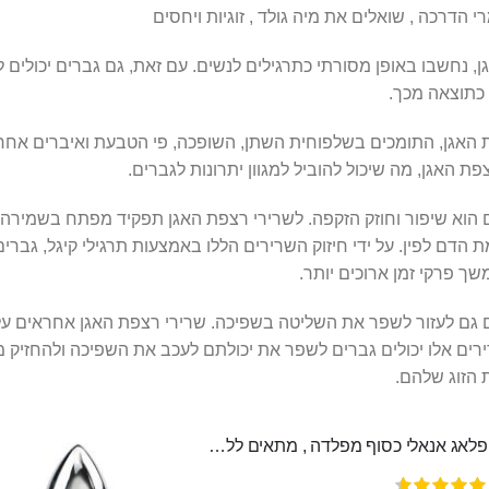
רי הדרכה
,
שואלים את מיה גולד
,
זוגיות ויחסים
גן, נחשבו באופן מסורתי כתרגילים לנשים. עם זאת, גם גברים יכולים 
 כתוצאה מכך.
צפת האגן, התומכים בשלפוחית השתן, השופכה, פי הטבעת ואיברים אחר
צפת האגן, מה שיכול להוביל למגוון יתרונות לגברים.
ם הוא שיפור וחוזק הזקפה. לשרירי רצפת האגן תפקיד מפתח בשמירה 
ת הדם לפין. על ידי חיזוק השרירים הללו באמצעות תרגילי קיגל, גברי
ך פרקי זמן ארוכים יותר.
לים גם לעזור לשפר את השליטה בשפיכה. שרירי רצפת האגן אחראים ע
שרירים אלו יכולים גברים לשפר את יכולתם לעכב את השפיכה ולהחזיק 
ת הזוג שלהם.
פלאג אנאלי כסוף מפלדה , מתאים ללבישה מתחת לבגדים, בגודל 7.3 על 2.8 ס"מ
דירוג: