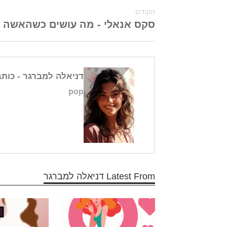
הקודם
סקס אנאלי - מה עושים כשהאשה ר
דניאלה למברגר
- כות
pop
Latest From דניאלה למברגר