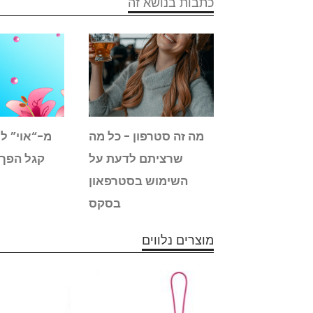
כתבות בנושא זה
שרציתם לדעת
מה זה סטרפון - כל מה
מ-“אוי” ל-
ן ועל ויברטור
שרציתם לדעת על
קגל הפך 
אלץ אורגזמה
השימוש בסטרפאון
בסקס
מוצרים נלווים