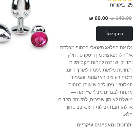
97%
25
ביקורות
89.00 ₪
149.00 ₪
מחיר
מבצע
הוסף לסל
גלו את הפלאג האנאלי הכסוף מפלדת
אל־חלד: צעצוע מין דיסקרטי, חלק
ומדויק, שנבנה לנוחות מקסימלית
ותחושת מלאות נעימה לאורך היום.
בזכות העיצוב הארגונומי והגימור
המלוטש, ניתן ללבוש אותו בנוחות
מתחת לבגדים מבלי שייראה —
מושלם לאימון שרירים, למשחק מקדים,
או להרחבת גבולות העונג בביטחון
מלא.
יתרונות ומאפיינים עיקריים: