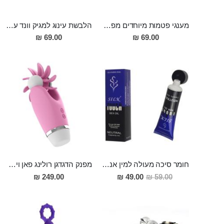
מענגי פטמות מיוחדים מפלדת על חלד Aryan
הלבשת עינוג למגיק וונד עבור גבר מסיליקון
69.00 ₪
69.00 ₪
חומר סיכה מעולה למין אנאלי 50 מ"ל
מפנק הדגדגן רולינג פאן ויברטור בעל 12 מצבי רטט מסיליקון Nakoa
מחיר
249.00 ₪
49.00 ₪
59.00 ₪
מבצע