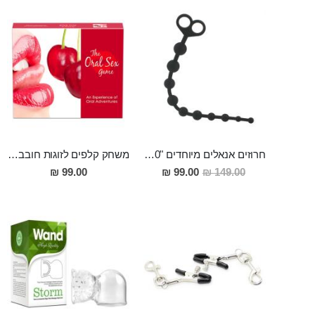
חרוזים אנאלים מיוחדים "Aly" 20 סמ בצבע שחור מסיליקון רפואי
משחק קלפים לזוגות חובבי מין אוראלי
מחיר
99.00 ₪
99.00 ₪
149.00 ₪
מבצע