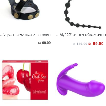
חרוזים אנאלים מיוחדים "Aly" 20 סמ בצבע שחור מסיליקון רפואי
רצועת הידוק מעור לאיבר המין ולאשכים למשגל ארוך ומסעיר ולזיקפה חזקה ומענגת
מחיר
99.00 ₪
99.00 ₪
149.00 ₪
מבצע