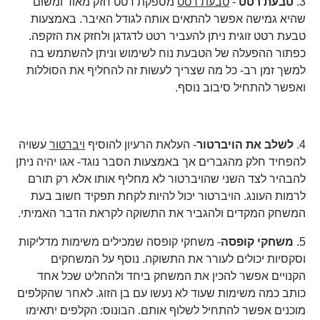
3.
טבעת רטט
-
טבעת רטט
מספקת רטט חזק מאוד ומשום
שהיא גמישה אפשר להתאים אותה לגודל האיבר. באמצעות
טבעת רטט זוגית ניתן להעביר רטט לדגדגן ולחזק את הזקפה.
כפתור ההפעלה של הטבעת נוח לשימוש וניתן להשתמש בה
למשך זמן רב- כל מה שצריך לעשות זה להחליף את הסוללות
ואפשר להתחיל סיבוב נוסף.
4.
לשלב את הויברטור
- העלאת הרעיון להוסיף
ויברטור
עשויה
להפחיד חלק מהגברים אך באמצעות הסבר נוגד- אגו יהיה ניתן
להבהיר לצד השני שהויברטור לא מחליף אותו אלא רק תורם
לרמות העונג. הויברטור יכול להיות לקחת תפקיד חשוב בעת
המשחק המקדים ולהגביר את התשוקה לקראת הדבר האמיתי.
5.
משחקי קופסה
- משחקי קופסה שמכילים משימות מדליקות
וסקסיות יכולים לעורר את התשוקה. נוסף על המשחקים
הקנויים אפשר להכין את המשחק ביחד ולהחליט שכל אחד
כותב כמה משימות שעוד לא נעשו עם בן הזוג. לאחר שהקלפים
מוכנים אפשר להתחיל לשלוף אותם. הבונוס: הקלפים יתאימו