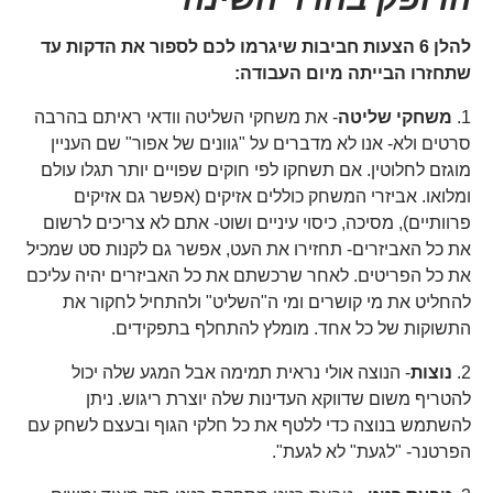
להלן 6 הצעות חביבות שיגרמו לכם לספור את הדקות עד
שתחזרו הבייתה מיום העבודה:
1.
משחקי שליטה
- את משחקי השליטה וודאי ראיתם בהרבה
סרטים ולא- אנו לא מדברים על "גוונים של אפור" שם העניין
מוגזם לחלוטין. אם תשחקו לפי חוקים שפויים יותר תגלו עולם
ומלואו. אביזרי המשחק כוללים אזיקים (אפשר גם אזיקים
פרוותיים), מסיכה, כיסוי עיניים ושוט- אתם לא צריכים לרשום
את כל האביזרים- תחזירו את העט, אפשר גם לקנות סט שמכיל
את כל הפריטים. לאחר שרכשתם את כל האביזרים יהיה עליכם
להחליט את מי קושרים ומי ה"השליט" ולהתחיל לחקור את
התשוקות של כל אחד. מומלץ להתחלף בתפקידים.
2.
נוצות
- הנוצה אולי נראית תמימה אבל המגע שלה יכול
להטריף משום שדווקא העדינות שלה יוצרת ריגוש. ניתן
להשתמש בנוצה כדי ללטף את כל חלקי הגוף ובעצם לשחק עם
הפרטנר- "לגעת" לא לגעת".