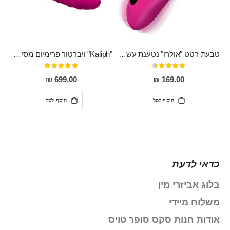
טבעת רטט "אולרו" נטענת עשויה סיליקון רפואי עם רטט חזק ומטריף חושים
"Kaliph" ויברטור פרימיום מסיליקון רפואי , נטען, שקט במיוחד, מסתובב ומתפתל, שמנמן עם חדירה 14 סמ
דירוג:
דירוג:
100%
91%
699.00 ₪
169.00 ₪
הוסף לסל
הוסף לסל
כדאי לדעת
בלוג אביזרי מין
משלוח מיידי
אודות חנות סקס סופר טויס