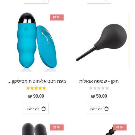
-60%
חוקן - שטיפה אנאלית
ביצת רטט אל-חוטית מסיליקון רפואי בגודל של 8 ס"מ ורוחב 3 ס"מ בעלת 20 מהירויות שונות "ENKI"
Rating:
דירוג:
93%
0%
99.00 ₪
59.00 ₪
הוסף לסל
הוסף לסל
-38%
-48%