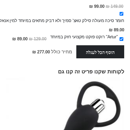
מחיר
99.00 ₪
149.00 ₪
מבצע
חומר סיכה מעולה סילק טאצ' סמיך ולא דביק מתאים במיוחד למין אנאלי
מחיר
89.00 ₪
מבצע
"Artur" רוקט פוקט מקצועי חזק במיוחד
מחיר
89.00 ₪
129.00 ₪
מבצע
הוסף הכל לעגלה
מחיר כולל
277.00 ₪
לקוחות שקנו פריט זה קנו גם
Skip
carousel