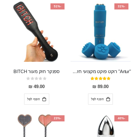
-51%
-31%
"Artur" רוקט פוקט מקצועי חזק במיוחד
ספנקר חזק מעור BITCH
דירוג:
Rating:
0%
95%
49.00 ₪
89.00 ₪
הוסף לסל
הוסף לסל
-23%
-40%