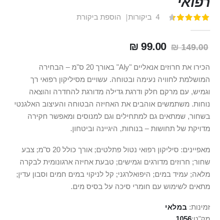
רפואי
4
ביקורות
הוספת ביקורת
דירוג:
100
90
% of
99.00 ₪
149.00 ₪
הכירו את חרוזים אנאליים "Aly" באורך 20 ס"מ – הבחירה
המושלמת לחוויה נעימה ובטוחה. עשויים מסיליקון רפואי רך
וגמיש, עם מרקם חלק ודרגת גדילה מדורגת להחדרה והוצאה
נוחות. משתמשים אוהבים את האחיזה הבטוחה והעיצוב האלגנטי
בשחור, שמתאים גם למתחילים וגם למנוסים ומאפשר חקירה
מדויקת של תחושות – בנוחות, היגיינה וביטחון.
מאפיינים: סיליקון רפואי נטול פתלטים; אורך כולל 20 ס"מ; צבע
שחור; חרוזים מדורגים וגמישים; טבעת אחיזה ארגונומית לבקרה
מלאה; עמיד במים; היפואלרגני; קל לניקוי במים חמים וסבון עדין;
מתאים לשימוש עם חומרי סיכה על בסיס מים.
זמינות:
במלאי
מק"ט
1056