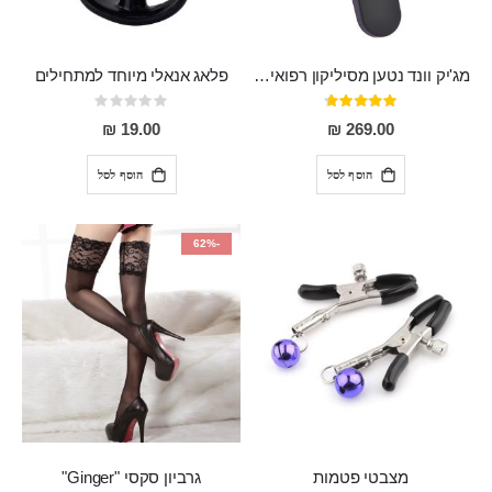
מג'יק וונד נטען מסיליקון רפואי חזק בעל 12 מצבי רטט ו6 מהירויות שונות ROMI
פלאג אנאלי מיוחד למתחילים
דירוג:
Rating:
0%
93%
19.00 ₪
269.00 ₪
הוסף לסל
הוסף לסל
-62%
מצבטי פטמות
גרביון סקסי "Ginger"