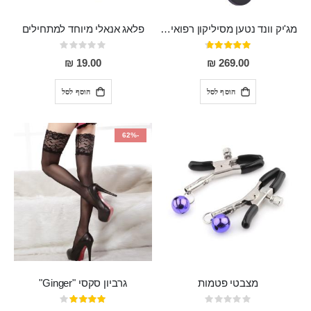
מג'יק וונד נטען מסיליקון רפואי חזק בעל 12 מצבי רטט ו6 מהירויות שונות ROMI
פלאג אנאלי מיוחד למתחילים
דירוג:
Rating:
0%
93%
19.00 ₪
269.00 ₪
הוסף לסל
הוסף לסל
-62%
מצבטי פטמות
גרביון סקסי "Ginger"
Rating:
דירוג: