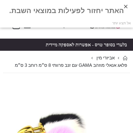
האתר יחזור לפעילות במוצאי השבת.
פריטים
0
אל תציג יותר
Toggle
*5061
סל קניות
Nav
בלעדי בסופר טויס - אפשרות לאספקה מיידית
אביזרי מין
פלאג אנאלי מוזהב GAMA עם זנב פרוותי 8 ס״מ רוחב 3 ס״מ
לדלג
לדלג
לסוף
להתחלה
של
של
גלריית
גלריית
תמונות
תמונות