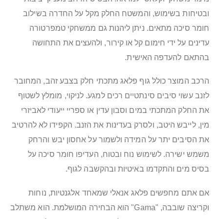
ובטיחות בשימוש, והמשטח החלק מקל על החדרה בשילוב
חומר סיכה מתאים. ניתן ליהנות גם ממשחקי טמפרטורה
עדינים על ידי חימום קל או קירור, ולהעצים את התחושה
בהתאם להעדפה האישית.
הרכב המוצר כולל גוף פלאג מתכתי חלק בצבע זהב, המחובר
לזנב עשוי סיבים סינתטיים רכים למגע. לניקוי, מומלץ לשטוף
את החלק המתכתי במים וסבון עדין או ספריי ייעודי לאביזרי
מין, לייבש היטב, ולסרק בעדינות את הזנב. הקפידו לא להרטיב
את הסיבים יתר על המידה ולשמור על אחסון יבש והרחק
משמש ישירה. לשימוש נוח ובטוח, העדיפו חומר סיכה על
בסיס מים והתקדמו באיטיות ובהקשבה לגוף.
אם אתם מחפשים פלאג אנאלי שמאחד אלגנטיות, נוחות
וקריצה שובבה, "Gama" הוא הבחירה המושלמת. הוא משתלב