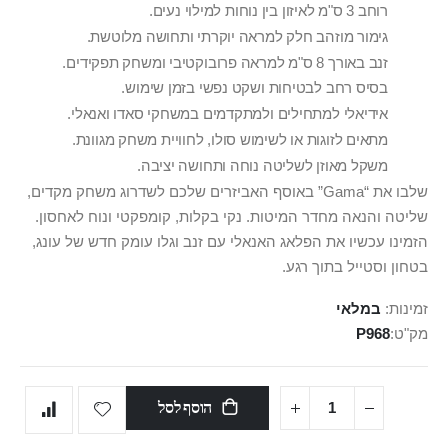
רוחב 3 ס"מ לאיזון בין נוחות למילוי נעים.
גימור מוזהב חלק למראה יוקרתי ותחושה מלוטשת.
זנב באורך 8 ס"מ למראה פרובוקטיבי ומשחק תפקידים.
בסיס רחב לבטיחות ושקט נפשי בזמן שימוש.
אידיאלי למתחילים ולמתקדמים במשחקי סאדו ואנאלי.
מתאים לזוגות או לשימוש סולו, לחוויית משחק מגוונת.
משקל מאוזן לשליטה נוחה ותחושה יציבה.
שלבו את “Gama” באוסף האביזרים שלכם לשדרוג משחק מקדים,
שליטה והנאה מחדר המיטות. נקי בקלות, קומפקטי ונוח לאחסון.
הזמינו עכשיו את הפלאג האנאלי עם זנב וגלו עומק חדש של עונג,
בטחון וסטייל בתוך רגע.
זמינות:
במלאי
מק"ט
P968
הוסף לסל