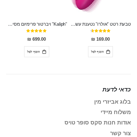
טבעת רטט "אולרו" נטענת עשויה סיליקון רפואי עם רטט חזק ומטריף חושים
"Kaliph" ויברטור פרימיום מסיליקון רפואי , נטען, שקט במיוחד, מסתובב ומתפתל, שמנמן עם חדירה 14 סמ
דירוג:
דירוג:
100%
91%
699.00 ₪
169.00 ₪
הוסף לסל
הוסף לסל
כדאי לדעת
בלוג אביזרי מין
משלוח מיידי
אודות חנות סקס סופר טויס
צור קשר