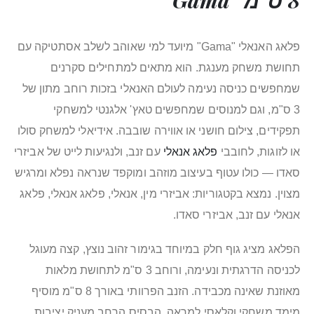
פלאג האנאלי "Gama" מיועד למי שאוהב לשלב אסתטיקה עם
תחושת משחק מענגת. הוא מתאים למתחילים סקרנים
שמחפשים כניסה נעימה לעולם האנאלי בזכות רוחב מתון של
3 ס"מ, וגם למנוסים שמחפשים טאץ' אלגנטי למשחקי
תפקידים, צילום חושני או אווירה שובבה. אידיאלי למשחק סולו
או לזוגות, לחובבי
פלאג אנאלי
עם זנב, ולנגיעות לייט של אביזרי
סאדו — כולו עטוף בעיצוב מוזהב ומוקפד שנראה נפלא ומרגיש
מצוין. נמצא בקטגוריות: אביזרי מין, אנאלי, פלאג אנאלי, פלאג
אנאלי עם זנב, אביזרי סאדו.
הפלאג מציג גוף חלק במיוחד בגימור זהוב נוצץ, קצה מעוגל
לכניסה הדרגתית ונעימה, ורוחב 3 ס"מ לתחושת מלאות
מאוזנת שאינה מכבידה. הזנב הפרוותי באורך 8 ס"מ מוסיף
מימד משחקי וקלאסי למראה. הבסיס הרחב מעניק יציבות