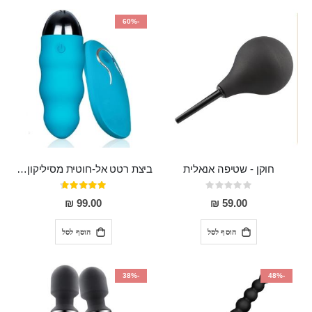
-60%
חוקן - שטיפה אנאלית
ביצת רטט אל-חוטית מסיליקון רפואי בגודל של 8 ס"מ ורוחב 3 ס"מ בעלת 20 מהירויות שונות "ENKI"
Rating:
דירוג:
93%
0%
99.00 ₪
59.00 ₪
הוסף לסל
הוסף לסל
-38%
-48%