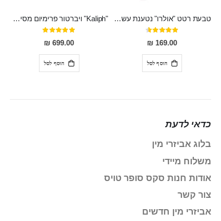
טבעת רטט "אולרו" נטענת עשויה סיליקון רפואי עם רטט חזק ומטריף חושים
"Kaliph" ויברטור פרימיום מסיליקון רפואי , נטען, שקט במיוחד, מסתובב ומתפתל, שמנמן עם חדירה 14 סמ
דירוג:
דירוג:
100%
91%
699.00 ₪
169.00 ₪
הוסף לסל
הוסף לסל
כדאי לדעת
בלוג אביזרי מין
משלוח מיידי
אודות חנות סקס סופר טויס
צור קשר
אביזרי מין חדשים