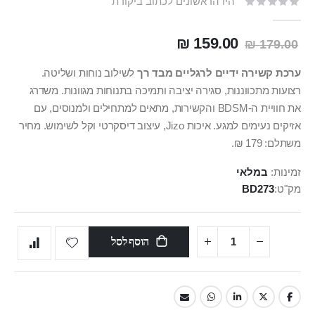
היו הראשונים לכתוב ביקורת
159.00 ₪
179.00 ₪
ערכת קשירה ידיים לרגליים מבד רך
לשילוב נוחות ושליטה.
רצועות מתכווננות, סגירה יציבה ותמיכה בתנוחות מגוונות. משדרג
את חוויית ה-BDSM והקשירות, מתאים למתחילים ולמנוסים, עם
אזיקים נעימים למגע. איכות Jizo, עיצוב דיסקרטי וקל לשימוש. מחיר
משתלם: 179 ₪.
זמינות:
במלאי
מק"ט
BD273
הוסף לסל