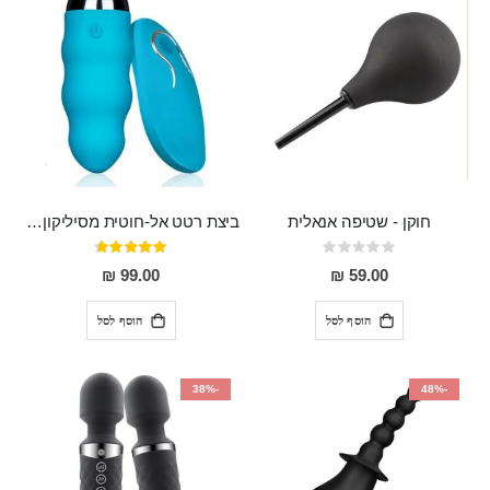
חוקן - שטיפה אנאלית
ביצת רטט אל-חוטית מסיליקון רפואי בגודל של 8 ס"מ ורוחב 3 ס"מ בעלת 20 מהירויות שונות "ENKI"
Rating:
דירוג:
93%
0%
99.00 ₪
59.00 ₪
הוסף לסל
הוסף לסל
-38%
-48%