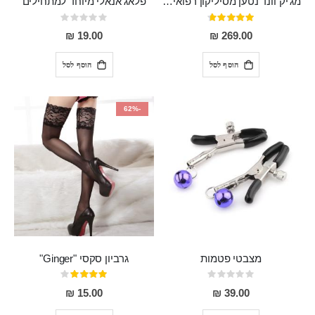
מג'יק וונד נטען מסיליקון רפואי חזק בעל 12 מצבי רטט ו6 מהירויות שונות ROMI
פלאג אנאלי מיוחד למתחילים
דירוג:
Rating:
0%
93%
19.00 ₪
269.00 ₪
הוסף לסל
הוסף לסל
-62%
מצבטי פטמות
גרביון סקסי "Ginger"
Rating:
דירוג:
80%
0%
15.00 ₪
39.00 ₪