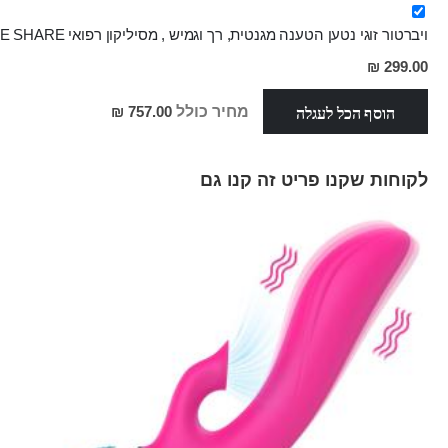
ויברטור זוגי נטען הטענה מגנטית, רך וגמיש , מסיליקון רפואי WE SHARE
מחיר
299.00 ₪
מבצע
הוסף הכל לעגלה
מחיר כולל
757.00 ₪
לקוחות שקנו פריט זה קנו גם
Skip
carousel