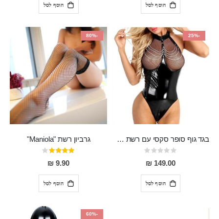
הוסף לסל
הוסף לסל
-80%
-25%
בגד גוף סופר סקסי עם רשת שקופה בחזה ושרשרות מלמעלה וריצרץ מלמטה Pan במפשעה
גרביון רשת "Maniola"
Rating:
דירוג:
80%
0%
9.90 ₪
149.00 ₪
הוסף לסל
הוסף לסל
-60%