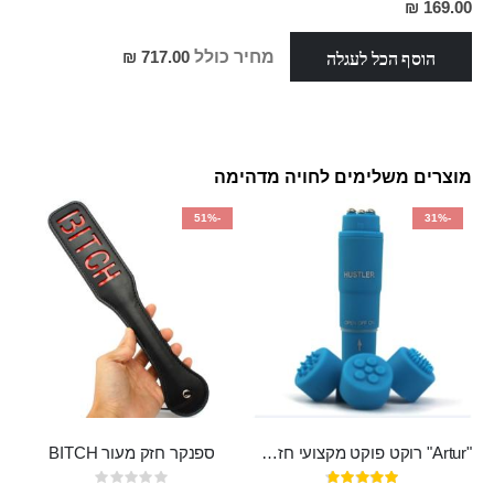
מחיר
169.00 ₪
מבצע
הוסף הכל לעגלה
מחיר כולל
717.00 ₪
מוצרים משלימים לחויה מדהימה
-51%
-31%
"Artur" רוקט פוקט מקצועי חזק במיוחד
ספנקר חזק מעור BITCH
דירוג:
Rating: