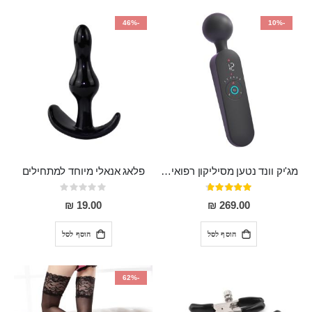
-46%
-10%
מג'יק וונד נטען מסיליקון רפואי חזק בעל 12 מצבי רטט ו6 מהירויות שונות ROMI
פלאג אנאלי מיוחד למתחילים
דירוג:
Rating:
0%
93%
19.00 ₪
269.00 ₪
הוסף לסל
הוסף לסל
-62%