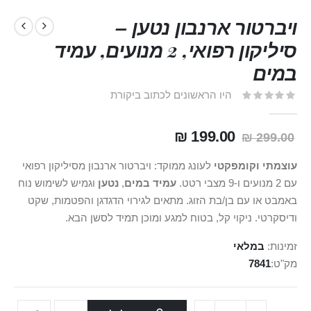
ויברטור ארנבון נטען –
סיליקון רפואי, 2 מנועים, עמיד
במים
היו הראשונים לכתוב ביקורת
199.00 ₪
299.00 ₪
עוצמתי וקומפקטי
לעונג ממוקד: ויברטור ארנבון מסיליקון רפואי
עם 2 מנועים ו-9 מצבי רטט.
עמיד במים
,
נטען
וגמיש לשימוש נוח
באמבט או עם בן/בת הזוג. מתאים לגירוי הדגדגן והפטמות, שקט
ודיסקרטי. ניקוי קל, בטוח למגע ומוכן תמיד לסשן הבא.
זמינות:
במלאי
מק"ט
7841