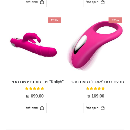
הוסף לסל
הוסף לסל
-29%
-32%
טבעת רטט "אולרו" נטענת עשויה סיליקון רפואי עם רטט חזק ומטריף חושים
"Kaliph" ויברטור פרימיום מסיליקון רפואי , נטען, שקט במיוחד, מסתובב ומתפתל, שמנמן עם חדירה 14 סמ
דירוג:
דירוג:
100%
91%
699.00 ₪
169.00 ₪
הוסף לסל
הוסף לסל