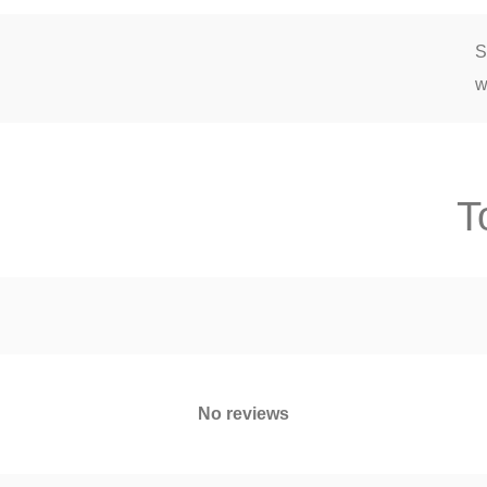
S
w
T
No reviews