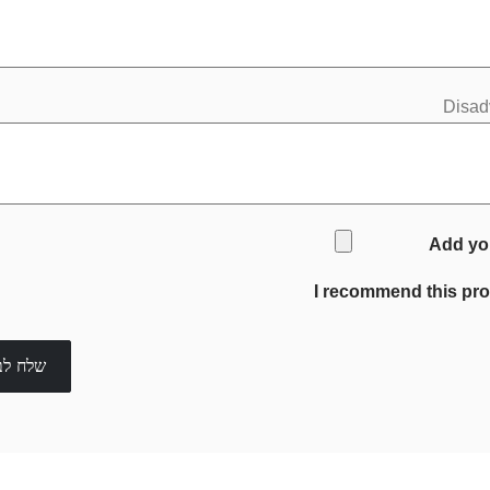
Disad
Add yo
I recommend this pr
שלח לב