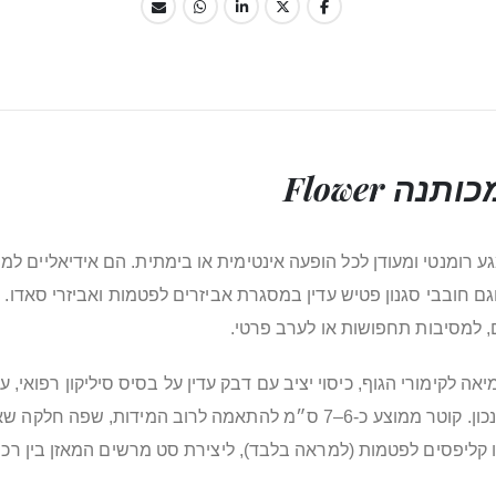
ה Flower
בצורת ורדים מכותנה Flower מעניקים מגע רומנטי ומעודן לכל הופעה אינטימית או בימתית.
 חובבי סגנון פטיש עדין במסגרת אביזרים לפטמות ואביזרי סאדו. 
, למסיבות תחפושות או לערב פרטי.
ה לקימורי הגוף, כיסוי יציב עם דבק עדין על בסיס סיליקון רפואי, 
בקושי. כל זוג ניתן לשימוש חוזר מספר פעמים עם טיפול נכון. קוטר ממוצע כ
 קליפסים לפטמות (למראה בלבד), ליצירת סט מרשים המאזן בין רכו