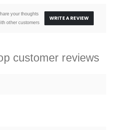
hare your thoughts
WRITE A REVIEW
ith other customers
op customer reviews