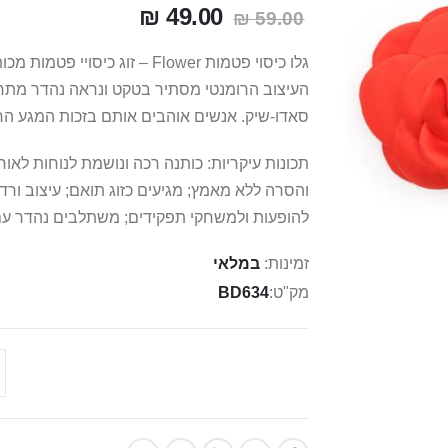
49.00 ₪
59.00 ₪
גלו כיסוי פטמות Flower – זוג
העיצוב הרומנטי מסתיר בטקט ונראה נהדר מתחת
סאדו-שיק. אנשים אוהבים אותם בזכות המגע הר
תכונות עיקריות: כותנה רכה ונושמת לנוחות ל
והסרה ללא מאמץ; מגיעים כזוג תואם; עיצוב ורד
להופעות ולמשחקי תפקידים; משתלבים נהדר עם 
זמינות:
במלאי
מק"ט
BD634