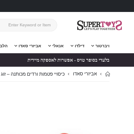
ויברטור
דילדו
אנאלי
אביזרי סאדו
הלב
בלעדי בסופר טויס - אפשרות לאספקה מיידית
אביזרי סאדו
כיסויי פטמות ורדים מכותנה – זו
לדלג
לדלג
לסוף
להתחלה
של
של
גלריית
גלריית
תמונות
תמונות