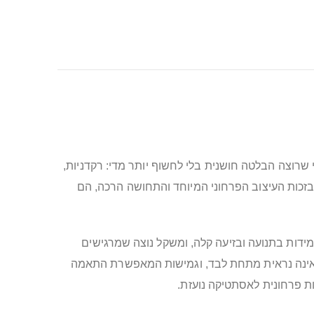
 הם אידיאליים למי שרוצה הבלטה חושנית בלי לחשוף יותר מדי: רקדניות,
בזכות העיצוב הפרחוני המיוחד והתחושה הרכה, הם
עמידות בתנועה ובזיעה קלה, ומשקל נוצה שמרגישים
‑6–7 ס״מ להתאמה לרוב המידות, שפה חלקה שאינה נראית מתחת לבד, וגמישות המאפשרת התאמה
ת פרחונית לאסתטיקה נועזת.