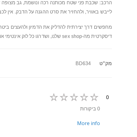
הרכב: שכבת פני שטח מכותנה רכה ונושמת, גב מצופה דבק
לייבש באוויר, ולהחזיר את סרט ההגנה על הדבק. אין לכ
מחפשים דרך יצירתית להדליק את הדמיון ולהעצים ביטחון
דיסקרטית מה‑sex shop שלנו, ושדרגו כל לוק אינטימי או תחפושת בסטייל מעורר סקרנות.
מידע
מק"ט
BD634
נוסף
0
0 ביקורות
More info