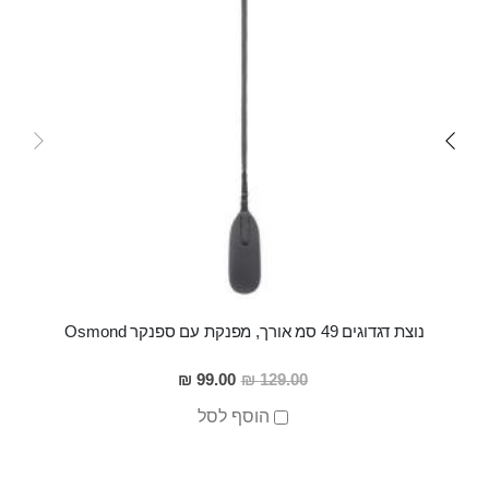
נוצת דגדוגים 49 סמ אורך, מפנקת עם ספנקר Osmond
מחיר
99.00 ₪
129.00 ₪
מבצע
הוסף לסל