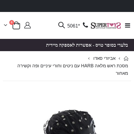
פריטים
0
Toggle
*5061
סל קניות
Nav
בלעדי בסופר טויס - אפשרות לאספקה מיידית
אביזרי סאדו
מסכת ראש מלאה HARB עם ניטים וחורי עיניים ופה וקשירה
מאחור
לדלג
לדלג
לסוף
להתחלה
של
של
גלריית
גלריית
תמונות
תמונות