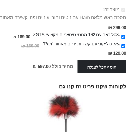
מוצר זה:
מסכת ראש מלאה Harb עם ניטים וחורי עיניים ופה וקשירה מאחור
299.00 ₪
גלגל כאב עם 192 מחטי טיטאניום מקצועי ZGTS
169.00 ₪
גאג סיליקוני עם קשירות ידיים מאחור "Pan"
169.00 ₪
מחיר
129.00 ₪
מבצע
הוסף הכל לעגלה
מחיר כולל
597.00 ₪
לקוחות שקנו פריט זה קנו גם
Skip
carousel