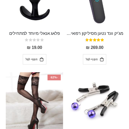
מג'יק וונד נטען מסיליקון רפואי חזק בעל 12 מצבי רטט ו6 מהירויות שונות ROMI
פלאג אנאלי מיוחד למתחילים
דירוג:
Rating:
0%
93%
19.00 ₪
269.00 ₪
הוסף לסל
הוסף לסל
-62%