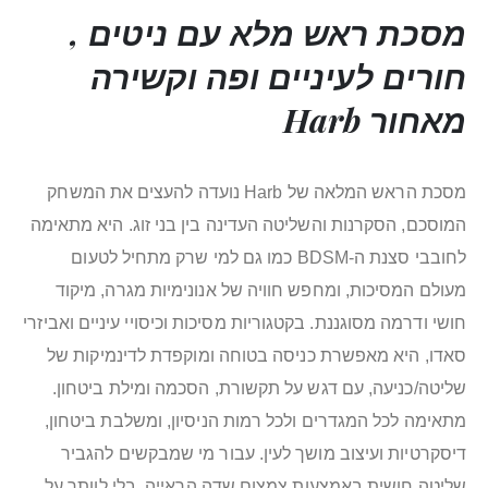
מסכת ראש מלא עם ניטים ,
חורים לעיניים ופה וקשירה
מאחור Harb
מסכת הראש המלאה של Harb נועדה להעצים את המשחק
המוסכם, הסקרנות והשליטה העדינה בין בני זוג. היא מתאימה
לחובבי סצנת ה-BDSM כמו גם למי שרק מתחיל לטעום
מעולם המסיכות, ומחפש חוויה של אנונימיות מגרה, מיקוד
חושי ודרמה מסוגננת. בקטגוריות מסיכות וכיסויי עיניים ואביזרי
סאדו, היא מאפשרת כניסה בטוחה ומוקפדת לדינמיקות של
שליטה/כניעה, עם דגש על תקשורת, הסכמה ומילת ביטחון.
מתאימה לכל המגדרים ולכל רמות הניסיון, ומשלבת ביטחון,
דיסקרטיות ועיצוב מושך לעין. עבור מי שמבקשים להגביר
שליטה חושית באמצעות צמצום שדה הראייה, בלי לוותר על