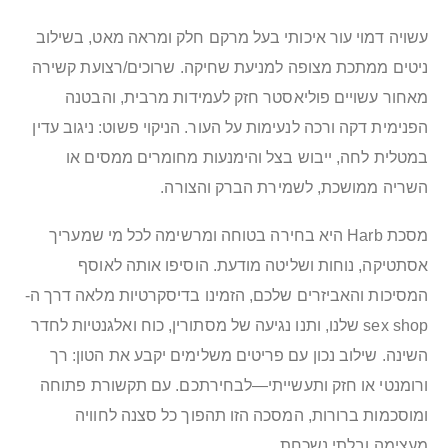
עשויה דמוי עור איכותי בעל מרקם חלק ומראה מאט, בשילוב
ניטים ממתכת מצופה למניעת שחיקה. שרוכים/רצועת קשירה
מאחור עשויים פוליאסטר חזק לעמידות מרבית, והבטנה
הפנימית דקה ורכה לנעימות על העור. הניקוי פשוט: ניגוב עדין
במטלית לחה, ייבוש בצל והימנעות מחומרים ממסים או
השריה ממושכת, לשמירת הברק והצורה.
מסכת Harb היא בחירה בטוחה ומרשימה לכל מי שמעריך
אסתטיקה, נוחות ושליטה מודעת. הוסיפו אותה לאוסף
המסיכות והאביזרים שלכם, הזמינו בדיסקרטיות מלאה דרך ה-
sex shop שלנו, ותנו נגיעה של מסתורין, כוח ואלגנטיות לחדר
השינה. שילוב נכון עם פריטים משלימים יקבע את הטון: רך
ורומנטי או חזק ותעשייתי—לבחירתכם. עם תקשורת פתוחה
ומוסכמות ברורות, המסכה הזו תהפוך כל סצנה לחוויה
מעצימה ובלתי נשכחת.