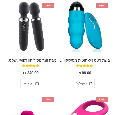
-38%
-60%
ביצת רטט אל-חוטית מסיליקון רפואי בגודל של 8 ס"מ ורוחב 3 ס"מ בעלת 20 מהירויות שונות "ENKI"
מגיק וונד מסיליקון רפואי ,שקט במיוחד, נטען בעל 10 מהירויות שונות "Erna"
דירוג:
דירוג:
100%
93%
249.00 ₪
99.00 ₪
הוסף לסל
הוסף לסל
-29%
-32%