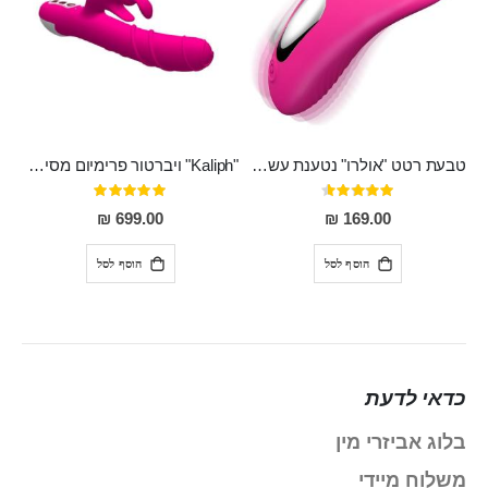
טבעת רטט "אולרו" נטענת עשויה סיליקון רפואי עם רטט חזק ומטריף חושים
"Kaliph" ויברטור פרימיום מסיליקון רפואי , נטען, שקט במיוחד, מסתובב ומתפתל, שמנמן עם חדירה 14 סמ
דירוג:
דירוג:
100%
91%
699.00 ₪
169.00 ₪
הוסף לסל
הוסף לסל
כדאי לדעת
בלוג אביזרי מין
משלוח מיידי