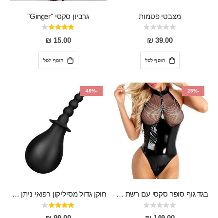
מצבטי פטמות
גרביון סקסי "Ginger"
Rating:
דירוג:
80%
0%
15.00 ₪
39.00 ₪
הוסף לסל
הוסף לסל
-48%
-25%
בגד גוף סופר סקסי עם רשת שקופה בחזה ושרשרות מלמעלה וריצרץ מלמטה Pan במפשעה
חוקן גדול מסיליקון רפואי ניתן לשימוש גם כפלאג וגם כחרוזים אנאלים
Rating:
דירוג:
80%
0%