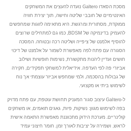
מסכת הסאדו Galtero נועדה להעצים את המשחקים
האינטימיים של חובבי שליטה וחישה, תוך יצירת חוויה
ממוקדת, מסתורית ומרגשת. היא מתאימה לזוגות שמחפשים
להעמיק בדינמיקה של BDSM, כמו גם למתחילים שרוצים
להוסיף אלמנט של ציפייה ושליטה רכה ובטוחה. המסכה
הסגורה עם פתח לפה מאפשרת לשמור על אלמנט של דיכוי
חושים ועדיין ליהנות מתקשורת, נשימות חופשיות ושילוב
אביזרי פה לפי העדפה. אידיאלית למשחקי תפקידים, חקירה
של גבולות בהסכמה, ולמי שמחפש אביזר עוצמתי אך נוח
לשימוש ביתי או מקצועי.
ל-Galtero עיצוב סגור המעניק תחושת עוטפת, עם פתח מדויק
בפה לשימוש מגוון: נשיקות, פיות, גאגים תואמים, או משחקים
קולינריים. מערכת הידוק מתכווננת מאפשרת התאמה אישית
לראש, ושמירה על יציבות לאורך זמן. חומר חיצוני עמיד