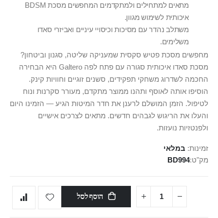
מתאים למתחילים ולמתקדמים המחפשים מסכת BDSM
איכותית לשימוש מגוון.
משתלב נהדר עם מסיכות וכיסויי עיניים ואביזרי סאדו
משלימים.
מחפשים מסכת פטיש סקסית שמעניקה שליטה, סגנון וביטחון?
מסכת סאדו איכותית סגורה עם פתח לפה Galtero היא הבחירה
החכמה לשדרוג משחקי תפקידים, סשנים זוגיים וחוויות קינק.
הוסיפו אותה לאוסף ותהנו ממוצר מתקדם, מעורר סקרנות ונוח
לטיפול. הזמן המושלם לרענן את חדר המיטות הגיע — הזמינו היום
והעלו את הריגוש לגבהים חדשים. מתאים לצרכים אישיים
ולפנטזיות נועזות.
זמינות:
במלאי
מק"ט
BD994
הוסף לסל