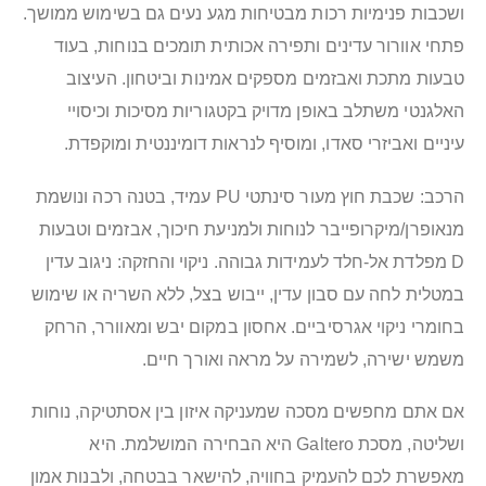
ושכבות פנימיות רכות מבטיחות מגע נעים גם בשימוש ממושך.
פתחי אוורור עדינים ותפירה אכותית תומכים בנוחות, בעוד
טבעות מתכת ואבזמים מספקים אמינות וביטחון. העיצוב
האלגנטי משתלב באופן מדויק בקטגוריות מסיכות וכיסויי
עיניים ואביזרי סאדו, ומוסיף לנראות דומיננטית ומוקפדת.
הרכב: שכבת חוץ מעור סינתטי PU עמיד, בטנה רכה ונושמת
מנאופרן/מיקרופייבר לנוחות ולמניעת חיכוך, אבזמים וטבעות
D מפלדת אל-חלד לעמידות גבוהה. ניקוי והחזקה: ניגוב עדין
במטלית לחה עם סבון עדין, ייבוש בצל, ללא השריה או שימוש
בחומרי ניקוי אגרסיביים. אחסון במקום יבש ומאוורר, הרחק
משמש ישירה, לשמירה על מראה ואורך חיים.
אם אתם מחפשים מסכה שמעניקה איזון בין אסתטיקה, נוחות
ושליטה, מסכת Galtero היא הבחירה המושלמת. היא
מאפשרת לכם להעמיק בחוויה, להישאר בבטחה, ולבנות אמון