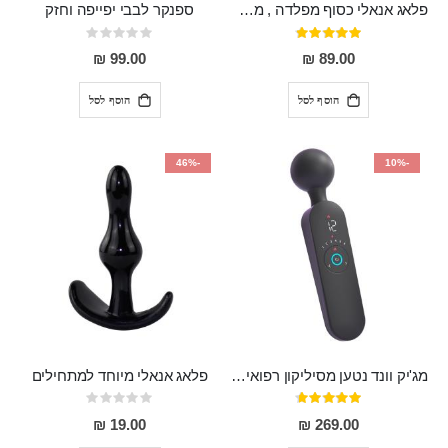
פלאג אנאלי כסוף מפלדה , מתאים ללבישה מתחת לבגדים, בגודל 7.3 על 2.8 ס"מ
ספנקר לבבי יפייפה וחזק
דירוג:
Rating:
0%
97%
99.00 ₪
89.00 ₪
הוסף לסל
הוסף לסל
-46%
-10%
מג'יק וונד נטען מסיליקון רפואי חזק בעל 12 מצבי רטט ו6 מהירויות שונות ROMI
פלאג אנאלי מיוחד למתחילים
דירוג:
Rating:
0%
93%
19.00 ₪
269.00 ₪