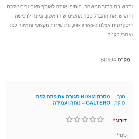
ותקשורת בתוך המשחק. הוסיפו אותה לאוסף האביזרים שלכם
והרגישו את ההבדל כבר מהשימוש הראשון. זמינה לרכישה
דיסקרטית אצלנו ב-sex shop, עם שירות מקצועי ותמיכה לפני
ואחרי הקניה.
מידע
BD994
נוסף
הנך
מסכת BDSM סגורה עם פתח לפה
סוקר:
GALTERO – נוחה ועמידה
דירוג
1
2
3
4
5
כוכב
כוכבים
כוכבים
כוכבים
כוכבים
כינוי