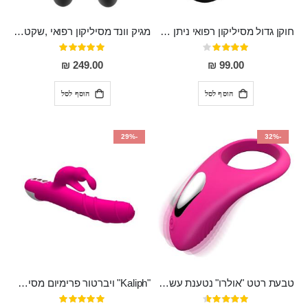
חוקן גדול מסיליקון רפואי ניתן לשימוש גם כפלאג וגם כחרוזים אנאלים
מגיק וונד מסיליקון רפואי ,שקט במיוחד, נטען בעל 10 מהירויות שונות "Erna"
דירוג:
דירוג:
100%
80%
249.00 ₪
99.00 ₪
הוסף לסל
הוסף לסל
-29%
-32%
טבעת רטט "אולרו" נטענת עשויה סיליקון רפואי עם רטט חזק ומטריף חושים
"Kaliph" ויברטור פרימיום מסיליקון רפואי , נטען, שקט במיוחד, מסתובב ומתפתל, שמנמן עם חדירה 14 סמ
דירוג:
דירוג: