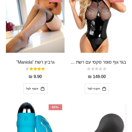
בגד גוף סופר סקסי עם רשת שקופה בחזה ושרשרות מלמעלה וריצרץ מלמטה Pan במפשעה
גרביון רשת "Maniola"
Rating:
דירוג:
80%
0%
9.90 ₪
149.00 ₪
הוסף לסל
הוסף לסל
-60%