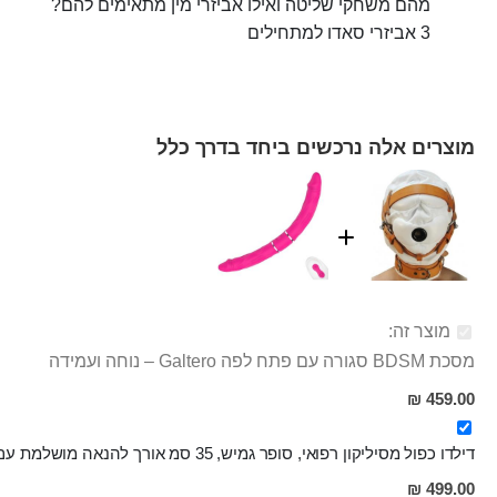
מהם משחקי שליטה ואילו אביזרי מין מתאימים להם?
3 אביזרי סאדו למתחילים
מוצרים אלה נרכשים ביחד בדרך כלל
מוצר זה:
מסכת BDSM סגורה עם פתח לפה Galtero – נוחה ועמידה
459.00 ₪
דילדו כפול מסיליקון רפואי, סופר גמיש, 35 סמ אורך להנאה מושלמת עם שלט על חוטי Cadmus
מחיר
499.00 ₪