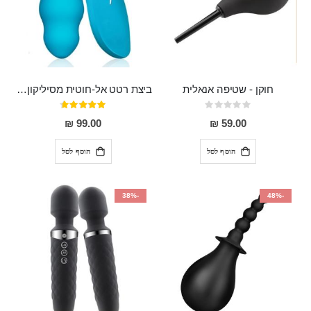
חוקן - שטיפה אנאלית
ביצת רטט אל-חוטית מסיליקון רפואי בגודל של 8 ס"מ ורוחב 3 ס"מ בעלת 20 מהירויות שונות "ENKI"
Rating:
דירוג:
93%
0%
99.00 ₪
59.00 ₪
הוסף לסל
הוסף לסל
-38%
-48%