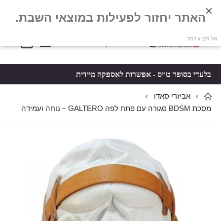
האתר יחזור לפעילות במוצאי השבת.
פריטים
0
אל תציג יותר
Toggle
*5061
סל קניות
Nav
בלעדי בסופר טויס - אפשרות לאספקה מיידית
אביזרי סאדו
מסכת BDSM סגורה עם פתח לפה GALTERO – נוחה ועמידה
לדלג
לדלג
לסוף
להתחלה
של
של
גלריית
גלריית
תמונות
תמונות