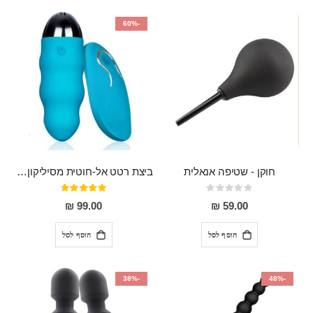
-60%
חוקן - שטיפה אנאלית
ביצת רטט אל-חוטית מסיליקון רפואי בגודל של 8 ס"מ ורוחב 3 ס"מ בעלת 20 מהירויות שונות "ENKI"
Rating:
דירוג:
93%
0%
99.00 ₪
59.00 ₪
הוסף לסל
הוסף לסל
-38%
-48%