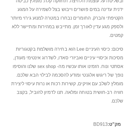
ובשליטה על עוצמת הלחיצה. תחזוקה קלה: מומלץ כביסה
ידנית עדינה במים פושרים וייבוש בצל לשמירה על המגע
הקטיפתי והברק. החומרים נבחרו במטרה למנוע גירוי מיותר
ולספק מגע עדין לאורך זמן. מתייבש במהירות ומתיישר ללא
קמטים.
סיכום: כיסוי העיניים Lee הוא בחירה מושלמת בקטגוריות
מסיכות וכיסויי עיניים ואביזרי סאדו, לשדרוג אינטימי מעודן,
אסתטי ונוח. הזמינו אותו עכשיו מה- sex shop שלנו והוסיפו
נופך של ריגוש אלגנטי ומודע להסכמה לבילוי הבא שלכם.
מומלץ לשלב עם אזיקים, קשירות רכות או נרות עיסוי ליצירת
חוויה רב-חושית בטוחה ומלאה. תנו לדמיון להוביל, בקצב
שלכם.
מידע
BD913