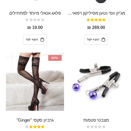
מג'יק וונד נטען מסיליקון רפואי חזק בעל 12 מצבי רטט ו6 מהירויות שונות ROMI
פלאג אנאלי מיוחד למתחילים
דירוג:
Rating:
0%
93%
19.00 ₪
269.00 ₪
הוסף לסל
הוסף לסל
-62%
מצבטי פטמות
גרביון סקסי "Ginger"
Rating:
דירוג: