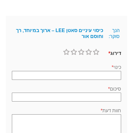
נוסף
הנך
כיסוי עיניים סאטן LEE – ארוך במיוחד, רך
סוקר:
וחוסם אור
דירוג
1
2
3
4
5
כוכב
כוכבים
כוכבים
כוכבים
כוכבים
כינוי
סיכום
חוות דעת