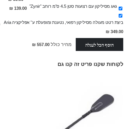
גאג מסיליקון עם רצועות סטן 4.5 ס"מ רוחב "Zynir"
139.00 ₪
ביצת רטט מעולה מסיליקון רפואי, נטענת ומופעלת ע'' אפליקציה Aria
₪
מחיר
349.00 ₪
מבצע
הוסף הכל לעגלה
מחיר כולל
557.00 ₪
לקוחות שקנו פריט זה קנו גם
Skip
carousel