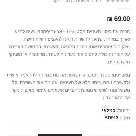
היו הראשונים לכתוב ביקורת
69.00 ₪
הכירו את כיסוי העיניים מסטן Lee – אביזר יפהפה, נעים למגע
וארוך במיוחד, שנועד להשרות רוגע ולהעצים חוויית חישה.
הלקוחות אוהבים אותו בזכות המראה האלגנטי, התחושה העדינה
על העור והיכולת לחסום אור בעדינות לשינה, מדיטציה או משחקי
חישה זוגיים.
מאפיינים: סטן רך ומבריק; רצועות ארוכות במיוחד להתאמה אישית
ולקשירה נוחה; כיסוי מלא של העיניים ואטימת אור משופרת; קל
משקל ונוח לשימוש ממושך; תפרים איכותיים וגימור מוקפד; ניקוי
קל בניגוב עדין.
זמינות:
במלאי
מק"ט
BD913