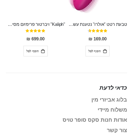
טבעת רטט "אולרו" נטענת עשויה סיליקון רפואי עם רטט חזק ומטריף חושים
"Kaliph" ויברטור פרימיום מסיליקון רפואי , נטען, שקט במיוחד, מסתובב ומתפתל, שמנמן עם חדירה 14 סמ
דירוג:
דירוג:
100%
91%
699.00 ₪
169.00 ₪
הוסף לסל
הוסף לסל
כדאי לדעת
בלוג אביזרי מין
משלוח מיידי
אודות חנות סקס סופר טויס
צור קשר