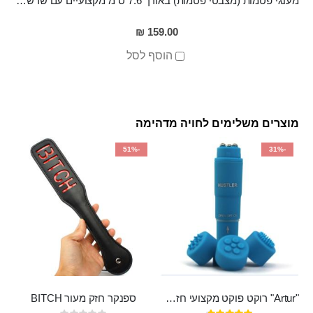
מענגי פטמות (מצבטי פטמות) באורך 7.6 ס"מ מקצועיים עם שרשרת עבה באורך 30 סמ , הניתנת לניתוק PALLAS
159.00 ₪
הוסף לסל
מוצרים משלימים לחויה מדהימה
-51%
-31%
"Artur" רוקט פוקט מקצועי חזק במיוחד
ספנקר חזק מעור BITCH