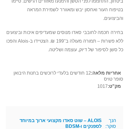
ביטחון, התחממו לפני הסשן והימנעו מאזורים רגישים. סיימו
בטיפוח העור ואחסון יבש ומאוורר לשמירת המראה
והביצועים.
בחירה חכמה לחובבי סאדו מנוסים שמעדיפים איכות וביצועים
ללא פשרות – תמורה מעולה ב־199 ₪. הצטיידו ב-Alois והפכו
כל סשן לסיפור של דיוק, עוצמה ושליטה.
מידע
12 חודשים בלעדי לרוכשים בחנות היבואן
נוסף
סופר טויס
1017
הנך
ALOIS – שוט סאדו מקצועי ארוך במיוחד
סוקר:
לספנקים ו-BDSM