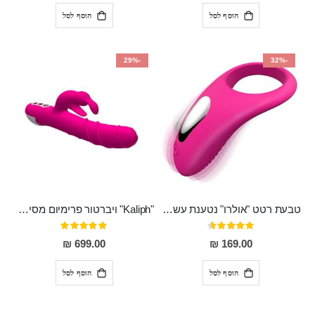
הוסף לסל
הוסף לסל
-29%
-32%
טבעת רטט "אולרו" נטענת עשויה סיליקון רפואי עם רטט חזק ומטריף חושים
"Kaliph" ויברטור פרימיום מסיליקון רפואי , נטען, שקט במיוחד, מסתובב ומתפתל, שמנמן עם חדירה 14 סמ
דירוג:
דירוג:
100%
91%
699.00 ₪
169.00 ₪
הוסף לסל
הוסף לסל