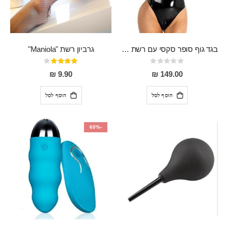
בגד גוף סופר סקסי עם רשת שקופה בחזה ושרשרות מלמעלה וריצרץ מלמטה Pan במפשעה
גרביון רשת "Maniola"
Rating:
דירוג:
80%
0%
9.90 ₪
149.00 ₪
הוסף לסל
הוסף לסל
-60%