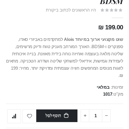
BDSM
היו הראשונים לכתוב ביקורת
199.00 ₪
שוט מקצועי ארוך במיוחד Alois
למתקדמים באביזרי סאדו,
ספנקרים ו-BDSM. האורך המורחב מעניק טווח ודיוק מרשימים,
שליטה מלאה בעוצמה ואחיזה נוחה בידית מאוזנת. בנייה איכותית
לעמידות וגמישות, אידיאלי למשחקי שליטה ושדרוג הטכניקה. מתאים
לזוגות מנוסים המחפשים חוויה עוצמתית ומדויקת יותר. מחיר: 199
₪.
זמינות:
במלאי
מק"ט
1017
הוסף לסל