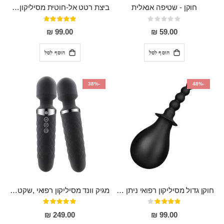
חוקן - שטיפה אנאלית
ביצת רטט אל-חוטית מסיליקון רפואי בגודל של 8 ס"מ ורוחב 3 ס"מ בעלת 20 מהירויות שונות "ENKI"
Rating:
דירוג:
93%
0%
99.00 ₪
59.00 ₪
הוסף לסל
הוסף לסל
-38%
-48%
חוקן גדול מסיליקון רפואי ניתן לשימוש גם כפלאג וגם כחרוזים אנאלים
מגיק וונד מסיליקון רפואי ,שקט במיוחד, נטען בעל 10 מהירויות שונות "Erna"
דירוג:
דירוג:
100%
80%
249.00 ₪
99.00 ₪