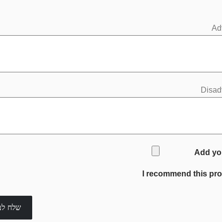
Ad
Disad
Add yo
I recommend this pr
שלח לב