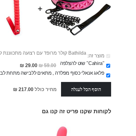
Bathilda קולר מרופד עם רצועה מתכווננת למשחקי סאדו
מוצר זה:
"Cahira" שוט להצלפה
מחיר
29.00 ₪
59.00 ₪
מבצע
פלאג אנאלי כסוף מפלדה , מתאים ללבישה מתחת לבגדים, בגודל 3
הוסף הכל לעגלה
מחיר כולל
217.00 ₪
לקוחות שקנו פריט זה קנו גם
Skip
carousel