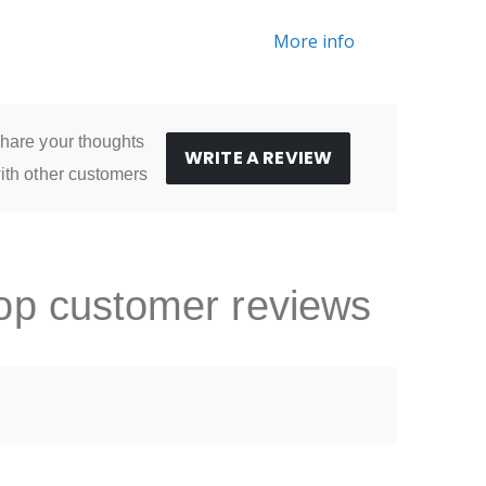
More info
hare your thoughts
WRITE A REVIEW
ith other customers
op customer reviews