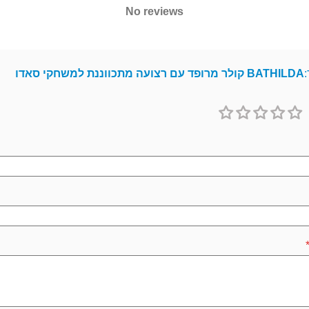
No reviews
:
BATHILDA קולר מרופד עם רצועה מתכווננת למשחקי סאדו
1
2
3
4
5
כוכב
כוכבים
כוכבים
כוכבים
כוכבים