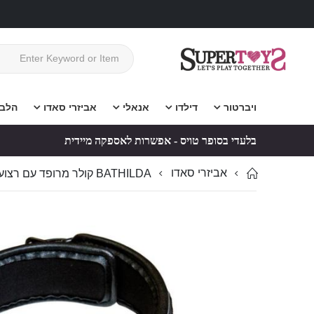
ויברטור
דילדו
אנאלי
אביזרי סאדו
הלב
בלעדי בסופר טויס - אפשרות לאספקה מיידית
אביזרי סאדו
BATHILDA קולר מרופד עם רצועה מתכווננת למשחקי סאדו
לדלג
לדלג
לסוף
להתחלה
של
של
גלריית
גלריית
תמונות
תמונות