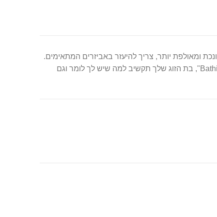
כת ומאולפת יותר, צריך להיעזר באביזרים המתאימים.
"Bathilda" היא למעשה קולר איכותי ועמיד להתפרעויות אשר יכול להכיל את כל ההתנהגויות של בת זוג לא ממושמעת. עם "Bathilda", בת הזוג שלך תקשיב למה שיש לך לומר וגם