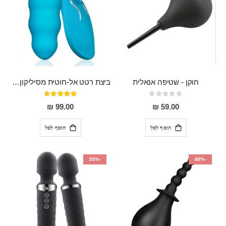
חוקן - שטיפה אנאלית
ביצת רטט אל-חוטית מסיליקון רפואי בגודל של 8 ס"מ ורוחב 3 ס"מ בעלת 20 מהירויות שונות "ENKI"
Rating:
דירוג:
93%
0%
99.00 ₪
59.00 ₪
הוסף לסל
הוסף לסל
-38%
-48%