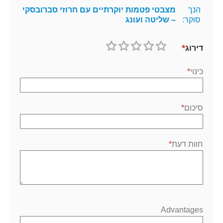
הנך
מצבטי פטמות יוקרתיים עם חרוזי סברובסקי
סוקר:
– שליטה ועונג
דירוג
1
2
3
4
5
כוכב
כוכבים
כוכבים
כוכבים
כוכבים
כינוי
סיכום
חוות דעת
Advantages