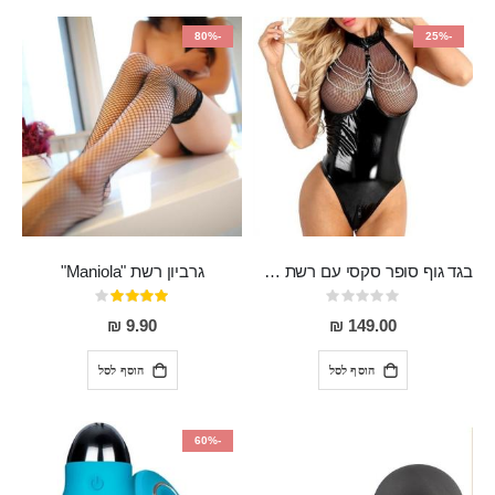
-80%
-25%
בגד גוף סופר סקסי עם רשת שקופה בחזה ושרשרות מלמעלה וריצרץ מלמטה Pan במפשעה
גרביון רשת "Maniola"
Rating:
דירוג:
80%
0%
9.90 ₪
149.00 ₪
הוסף לסל
הוסף לסל
-60%