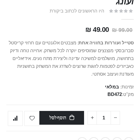
ועונג
היו הראשונים לכתוב ביקורת
49.00 ₪
99.00 ₪
סטייל ועוררות בחוויה אחת
: מצבטים אלגנטיים עם חרוזי קריסטל
סברובסקי
מנצנצים שמוסיפים יוקרה לכל משחק.
אחיזה נוחה
ודיוק
בתחושה, מושלמים למשיכה עדינה וליצירת מתח נעים. אידיאליים
כ
אביזרים לפטמות
לזוגות שרוצים לשדרג את המשחק בחושניות
מעודנת ועיצוב אסתטי.
זמינות:
במלאי
מק"ט
BD472
הוסף לסל