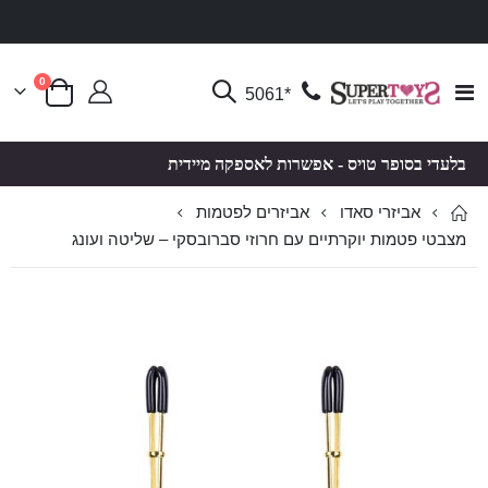
פריטים
0
Toggle
*5061
סל קניות
Nav
בלעדי בסופר טויס - אפשרות לאספקה מיידית
אביזרי סאדו
אביזרים לפטמות
מצבטי פטמות יוקרתיים עם חרוזי סברובסקי – שליטה ועונג
לדלג
לדלג
לסוף
להתחלה
של
של
גלריית
גלריית
תמונות
תמונות