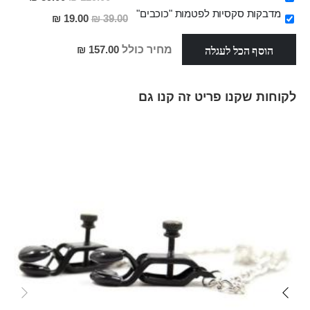
מבצע
מדבקות סקסיות לפטמות "כוכבים"
מחיר
19.00 ₪
39.00 ₪
מבצע
הוסף הכל לעגלה
מחיר כולל
157.00 ₪
לקוחות שקנו פריט זה קנו גם
Skip
carousel