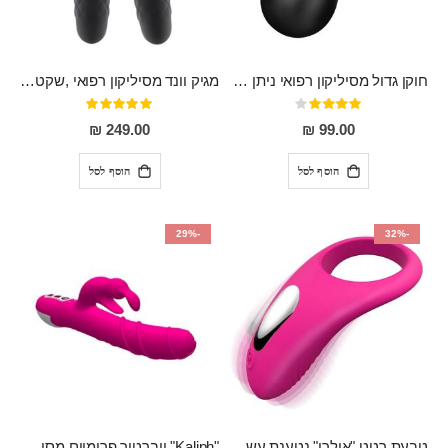
חוקן גדול מסיליקון רפואי ניתן לשימוש גם כפלאג וגם כחרוזים אנאלים
מגיק וונד מסיליקון רפואי ,שקט במיוחד, נטען בעל 10 מהירויות שונות "Erna"
דירוג:
דירוג:
100%
80%
249.00 ₪
99.00 ₪
הוסף לסל
הוסף לסל
-29%
-32%
טבעת רטט "אולרו" נטענת עשויה סיליקון רפואי עם רטט חזק ומטריף חושים
"Kaliph" ויברטור פרימיום מסיליקון רפואי , נטען, שקט במיוחד, מסתובב ומתפתל, שמנמן עם חדירה 14 סמ