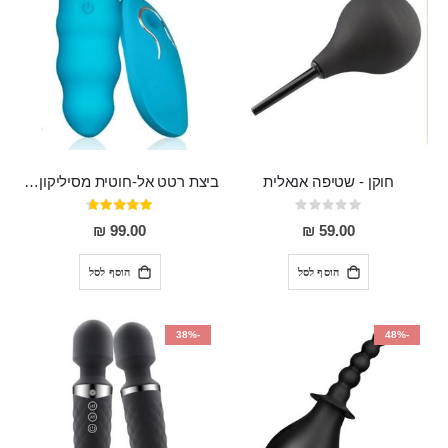
חוקן - שטיפה אנאלית
ביצת רטט אל-חוטית מסיליקון רפואי בגודל של 8 ס"מ ורוחב 3 ס"מ בעלת 20 מהירויות שונות "ENKI"
Rating:
דירוג:
93%
0%
99.00 ₪
59.00 ₪
הוסף לסל
הוסף לסל
-38%
-48%