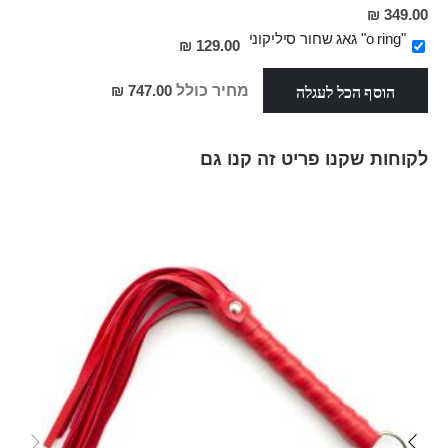
מחיר
349.00 ₪
מבצע
"o ring" גאג שחור סיליקוני
129.00 ₪
הוסף הכל לעגלה
מחיר כולל
747.00 ₪
לקוחות שקנו פריט זה קנו גם
Skip
carousel