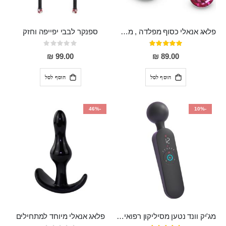
פלאג אנאלי כסוף מפלדה , מתאים ללבישה מתחת לבגדים, בגודל 7.3 על 2.8 ס"מ
ספנקר לבבי יפייפה וחזק
דירוג:
Rating:
0%
97%
99.00 ₪
89.00 ₪
הוסף לסל
הוסף לסל
-46%
-10%
מג'יק וונד נטען מסיליקון רפואי חזק בעל 12 מצבי רטט ו6 מהירויות שונות ROMI
פלאג אנאלי מיוחד למתחילים