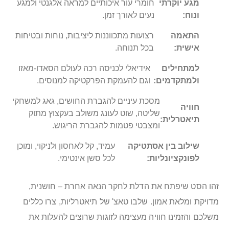
מגע יוקרתי
חומרי עור איכותיים למראה אלגנטי ולמגע
ונוח:
נעים לאורך זמן.
התאמה
רצועות מתכווננות ליציבות, נוחות ובטיחות
אישית:
בכל תנוחה.
למתחילים
אידיאלי לכניסה רכה לעולם הסאדו-מאזו
ולמתקדמים:
וגם להעמקת הפרקטיקה למנוסים.
מסכת עיניים להגברת החושים, גאג למשחקי
חוויה
שליטה, שוט לעונג משולב בעקצוץ מתוק
תיאטרלית:
ומצבטי פטמות להגברת הריגוש.
שילוב בין אסתטיקה
עמיד, קל לאחסון ולניקוי, ומוכן
לפונקציונליות:
לכל סשן אינטימי.
זהו הסט שיפתח את הדלת לחקר הנאה אחרת – חושנית,
מדויקת ומלאת אמון. שלבו טאצ' של תיאטרליות, צרו כללים
משלכם והזמינו חוויה מעצימה לזוגות שרוצים להעלות את