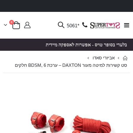
פריטים
0
Toggle
*5061
סל קניות
Nav
בלעדי בסופר טויס - אפשרות לאספקה מיידית
אביזרי סאדו
סט קשירות למיטה מעור DAXTON – ערכת BDSM, 6 חלקים
לדלג
לדלג
לסוף
להתחלה
של
של
גלריית
גלריית
תמונות
תמונות