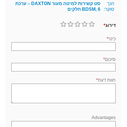
הנך
סט קשירות למיטה מעור DAXTON – ערכת
סוקר:
BDSM, 6 חלקים
דירוג
1
2
3
4
5
כוכב
כוכבים
כוכבים
כוכבים
כוכבים
כינוי
סיכום
חוות דעת
Advantages