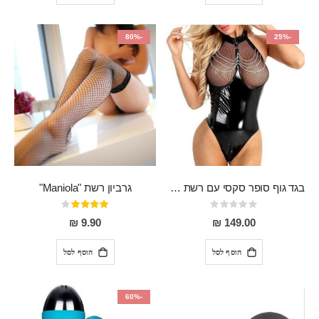
-80%
-25%
בגד גוף סופר סקסי עם רשת שקופה בחזה ושרשרות מלמעלה וריצרץ מלמטה Pan במפשעה
גרביון רשת "Maniola"
Rating:
דירוג:
80%
0%
9.90 ₪
149.00 ₪
הוסף לסל
הוסף לסל
-60%