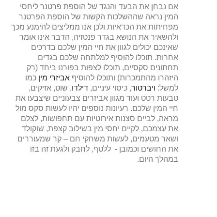
אם נבחן את הבעד והנגד של הוספת פרטנר ליחסי
המין נראה שההשלכות הקשות של הוספת הפרטנר
מפחיתות את הכדאיות ולכן אנו ממליצים להימנע מכך
ולהשאיר את הנושא בגדר פנטזיה, הדבר אינו אומר
שאינכם יכולים לגוון את חיי המין שלכם בדרכים
אחרות. תוכלו להוסיף למלתחה שלכם בגדים
תחתונים סקסיים, תוכלו לצפות בפורנו ביחד (רק
היזהרו מהתמכרות) ותוכלו להוסיף
אביזרי מין
כמו
למשל:
ויברטור
, כיסוי עיניים,
דילדו
, שוט, אזיקים,
טבעות רטט ועוד מגוון אביזרים צבעוניים שיצבעו את
חיי המין שלכם. רעיונות נוספים יהיו לעשות סקס מול
מראה, לביים סצנות אירוטיות עם תחפושות, לצלם
את עצמכם, לקיים יחסי מין בשילוב קצפת, שוקולד
ושאר מטעמים, לעשות משחקי חם – קר שמעוררים
את החושים וכמובן - ללטף, לחבק ולגעת זה בזו
במהלך היום.