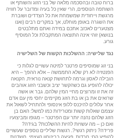
ברוח טובה ובהסכמה מלאה של בני הזוג והשותף או
השותפה הנוספים, הרי שאין כל בעיה ומדובר על חוויה
מרגשת וייחודית שמשמחת את כל הצדדים ושוברת
את השגרה באופן מוחלט, אך במקרים רבים (ואנו
מצטערים לאכזב אתכם במידה ואתם מתלבטים
בנושא) זוהי אינה התוצאה המתקבלת וכל המוסיף
גורע.
נגד שלישיה: ההשלכות הקשות של השלישיה
בני זוג שמוסיפים פרטנר למיטה עשויים לגלות כי
הפנטזיה לא רק שלא התממשה – אלא ההפך – היא
הובילה לאסון וגרמה לתחושת קנאה נוראית. הקנאה
יכולה להופיע גם כשהקשר יציב וכשבני הזוג אוהבים
זה את זו ומרוצים מחיי המין שלהם. גבר או אשה
שרואים את בן או בת הזוג מקיימים יחסי מין עם אדם
אחר עלולים להיכנס ללופ אינסופי ולהתחיל לשאול את
עצמם שאלות קשות ומטרידות כמו למשל: האם בן
הזוג שלהם נהנה יותר עם הפרטנר – מגופו ומביצועיו
ואם כן – מה עשויות להיות ההשלכות? בגידה?
פרידה? ניתוק רגשי?. רגשות שליליים נוספים שעשויים
להופיע הם: חרדות, פגיעה בביטחון העצמי, חשדנות