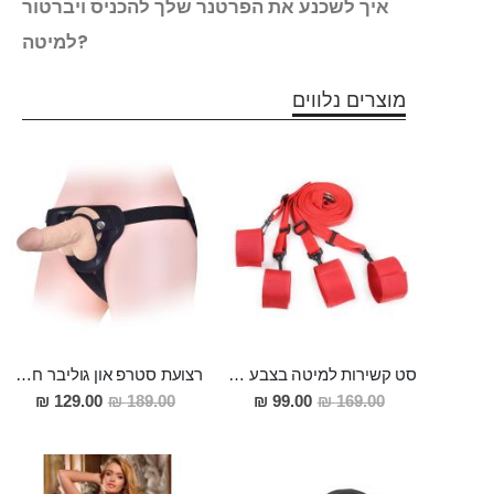
שנות
איך לשכנע את הפרטנר שלך להכניס ויברטור
ת?
למיטה?
מוצרים נלווים
סט קשירות למיטה בצבע אדום במיוחד למתחילים NOTUS
רצועת סטרפ און גוליבר חזקה ואמינה ,מתאימה לשני בני הזוג ולמגוון רחב של הדילדואים
מחיר
מחיר
129.00 ₪
189.00 ₪
99.00 ₪
169.00 ₪
מבצע
מבצע