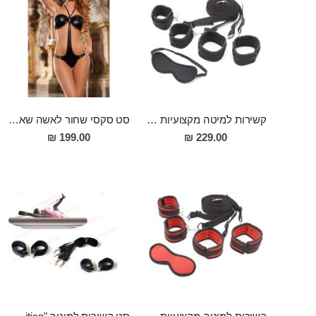
קשירות למיטה מקצועיות עם זוג אזיקי ידיים וזוג אזיקי רגליים וכיסוי עיניים "ANATH"
סט סקסי שחור לאשה שאוהבת לפתוח את הואגינה שלה לרווחה ואפילו להכניס אצבע או שתיים לישבן כאשר הפרטנר צופה, חזיה פתוחה ותחתונים מעור פתוחים באזור הרקטום והנרתיק לפישוק עצמי רחב של הלחיים על מנת לחשוף את פי הטבעת והנרתיק והדגדגן, להתגאות בהם, לעיני הפרטנר
199.00 ₪
229.00 ₪