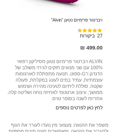
ויברטור פרימיום נטען "Alvin"
דירוג:
97%
27
ביקורות
499.00 ₪
ALVIN ויברטור פרימיום נטען מסיליקון רפואי
100% עם שני מנועים חזקים לגירוי משולב של
הדגדגן ו־G-ספוט. תנועה מתפתלת לאורגזמות
עוצמתיות, עמיד במים לעונג במקלחת, פעולה
שקטה. סוללת ליתיום לטעינה מהירה ושימוש
ממושך, עיצוב ארגונומי לאחיזה נוחה ושליטה קלה.
אחריות לשנה בסופר טויס.
לחץ כאן לפרטים נוספים
משפר את ההנאה: צעצועי מין נועדו לעורר את הגוף
ולהגביר את ההנאה, ומאפשרים חוויה מינית מספקת