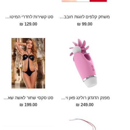
משחק קלפים לזוגות חובבי מין אוראלי
סט קשירות לחדרי המיטות המכיל 3 חלקים כולל מסכה שוט ונוצת דיגדוגים
129.00 ₪
99.00 ₪
מפנק הדגדגן רולינג פאן ויברטור בעל 12 מצבי רטט מסיליקון Nakoa
סט סקסי שחור לאשה שאוהבת לפתוח את הואגינה שלה לרווחה ואפילו להכניס אצבע או שתיים לישבן כאשר הפרטנר צופה, חזיה פתוחה ותחתונים מעור פתוחים באזור הרקטום והנרתיק לפישוק עצמי רחב של הלחיים על מנת לחשוף את פי הטבעת והנרתיק והדגדגן, להתגאות בהם, לעיני הפרטנר
199.00 ₪
249.00 ₪