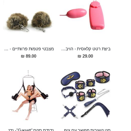
ביצת רטט קלאסית - הויברטור הסודי שלך
מצבטי פטמות פרוותיים - מענגי פטמות לאשה
89.00 ₪
29.00 ₪
סט קשירות מפואר עם ציפוי פרוותי "Alois" כולל אזיקי ידיים, אזיקי רגליים, שוט, קולר ורצועה, איקס לקשירת hogtie, כיסוי עיניים, גאג
נדנדת סקס "Garrett"- נדנדה לאוהבים