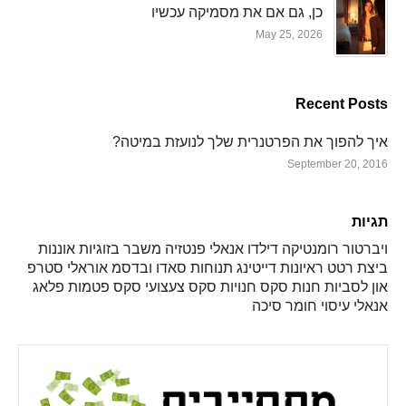
כן, גם אם את מסמיקה עכשיו
May 25, 2026
Recent Posts
איך להפוך את הפרטנרית שלך לנועזת במיטה?
September 20, 2016
תגיות
ויברטור
רומנטיקה
דילדו
אנאלי
פנטזיה
משבר בזוגיות
אוננות
ביצת רטט
ראיונות
דייטינג
תנוחות
סאדו ובדסמ
אוראלי
סטרפ
און
לסביות
חנות סקס
חנויות סקס
צעצועי סקס
פטמות
פלאג
אנאלי
עיסוי
חומר סיכה