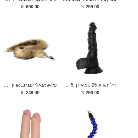
690.00 ₪
299.00 ₪
דילדו גדול 26 סמ אורך 5 סמ רוחב מיוחד עם חיספוס להנאה מירבית Morpheus
פלאג אנאלי עם זנב ארוך - 80 סמ ויפה במיוחד Dinlas
249.00 ₪
299.00 ₪