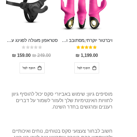
ויברטור יוקרתי,מסתובב ומתארך, בעל רטט חזק מאוד ומגע מלטף ZING
סטראפון מעולה לפגינג עם דילדו מותאם במיוחד מסיליקון רפואי באורך 12 ס"מ רוחב 2.5 AEVAL
דירוג:
Rating:
0%
100%
מחיר
159.00 ₪
249.00 ₪
1,199.00 ₪
מבצע
הוסף לסל
הוסף לסל
מוסיפים גיוון: שימוש באביזרי סקס יכול להוסיף גיוון
לחוויות האינטימיות שלך ולעזור לשמור על דברים
רעננים ומרגשים בחדר השינה.
חשוב לבחור צעצועי סקס בטוחים, נוחים ואיכותיים