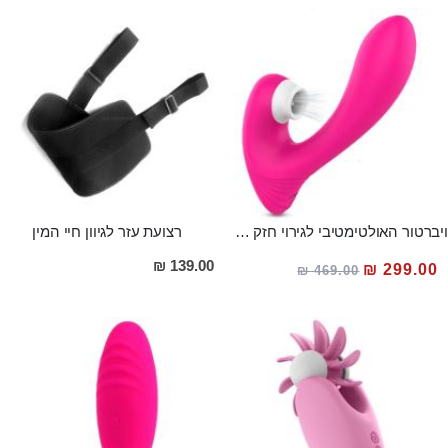
ויברטור האולטימטיבי לגירוי חזק של נקודת ה-ג ולשאיבה מטריפת חושים של הדגדגן VENUS
רצועת עזר לגיוון חיי המין
מחיר
139.00 ₪
299.00 ₪
469.00 ₪
מבצע