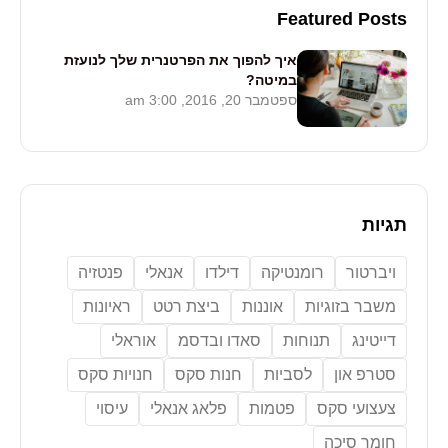
Featured Posts
איך להפוך את הפרטנרית שלך לנועזת
במיטה?
ספטמבר 20, 2016, 3:00 am
תגיות
ויברטור
רומנטיקה
דילדו
אנאלי
פנטזיה
משבר בזוגיות
אוננות
ביצת רטט
ראיונות
דייטינג
תנוחות
סאדו ובדסמ
אוראלי
סטרפ און
לסביות
חנות סקס
חנויות סקס
צעצועי סקס
פטמות
פלאג אנאלי
עיסוי
חומר סיכה