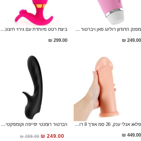
מפנק הדגדגן רולינג פאן ויברטור בעל 12 מצבי רטט מסיליקון Nakoa
ביצת רטט מיוחדת עם גירוי חיצוני מסיליקון רפואי באורך 10 סמ ורוחב 3 סמ, המופעלת ע'' אפליקציה ROSE
299.00 ₪
249.00 ₪
פלאג אנלי ענק, 26 סמ אורך 8 רוחב ,שוקל 1 ק"ג, סופר חלק GREG
ויברטור רומנטי יפייפה וקומפקטי לגירוי חיצוני ופנימי מסיליקון רפואי עמיד למים ROMANCE
מחיר
449.00 ₪
249.00 ₪
289.00 ₪
מבצע