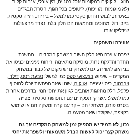
הזוג – ליקוקים במקומות אסטרטגיים, מין אורלי, אנחות קלות
(לא מוגזמות ומזויפות), ליטופים בכל הגוף, הסרת הבגדים
באיטיות, לבוש תחתון סקסי כמו למשל – ביריות, חזייה סקסית,
בייבי דול ומחוכים ומחמאות הם חלק בלתי נפרד מהפעולות
שידליקו אותו.
אווירה ומשחקים
יצירת אווירה היא חלק חשוב במשחק המקדים – החשכת
החדר והדלקת נרות, מוסיקה מתאימה וריחות נעימים יכניסו את
בני הזוג לאווירה. גם למשחקים יש מקום של כבוד במשחק
המקדים – שימוש
בצעצועי סקס
כמו למשל:
טבעת רטט
,
דילדו
,
ויברטור
, כיסוי עיניים,
אזיקים
, שוט ושאר הפתעות יוכלו להוסיף
פלפל. חלק מהזוגות אוהבים לגוון את יחסי המין בדרכים אחרות
כמו למשל: משחקי תפקידים עם
תחפושת סקסית
, צפייה
בסרט פורנו, משחקי חם – קר עם קרח ומשקה חם או שימוש
בקצפת, שוקולד ושאר מטעמים.
נכון, לא תמיד יש מספיק זמן למשחק המקדים אך גם
משחק קצר יכול לעשות הבדל משמעותי ולשפר את יחסי