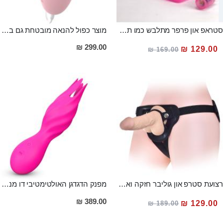
סטראפ און פרפר מתלבש כמו תחתונים, עם רטט
מוצר כפול להנאה מובטחת גם ביצת רטט חזקה מסיליקון רפואי וגם ויברטור לשון לגירוי עדין וממוקד של הדגדגן LILO
מחיר
299.00 ₪
129.00 ₪
169.00 ₪
מבצע
רצועת סטרפ און גוליבר חזקה ואמינה ,מתאימה לשני בני הזוג ולמגוון רחב של הדילדואים
מפנק הדגדגן האולטימטיבי דו מנועי גם לעינוג אוראלי וגם עם רטט חזק במיוחד Mete
מחיר
389.00 ₪
129.00 ₪
189.00 ₪
מבצע