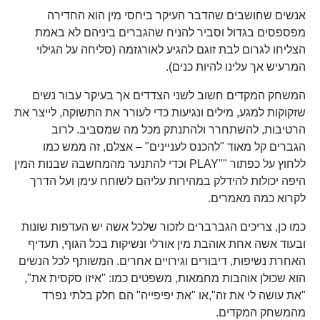
אנשים שחושבים שהדבר העיקר ביחסי מין הוא החדירה
מפספסים בגדול וסביר להניח שהגברים ביניהם לא באמת
הצליחו לגרום לבת זוגם להגיע לאורגזמה (סליחה על הגילוי
המרעיש אך עלינו להיות כנים).
המשחק המקדים חשוב לשני הצדדים אך בעיקר עבור נשים
שזקוקות למגע, מילים ונגיעות כדי לעורר את התשוקה, לייצר את
הרטיבות, להשתחרר ולהתנתק מכל מה שמסביב. לרוב
הגברים קל מאוד "להכנס לעניינים" – אצלם, זה ממש כמו
ללחוץ על כפתור ""PLAY וכדי להתנער מהמחשבה שבנות המין
היפה יכולות להידלק במהירות עליהם לשוחח עימן ועל הדרך
לקרוא כמה מאמרים.
כמו כן, צריכים הגברברים לזכור שלכל אשה יש העדפות שונות
ובעוד אשה אחת אוהבת מין אורלי ונשיקות בכל הגוף, תעדיף
האחרת נשיפות, דיבורים וגירויים אחרים. המשותף לכל הנשים
הוא שכולן אוהבות מחמאות, משפטים כמו: "איזו סקסית את",
"את עושה לי את זה",או "את יפיפייה" הם חלק בלתי נפרד
מהמשחק המקדים.