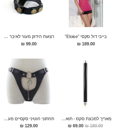
בייבי דול סקסי "Eloise"
רצועת הידוק מעור לאיבר המין ולאשכים למשגל ארוך ומסעיר ולזיקפה חזקה ומענגת
99.00 ₪
189.00 ₪
מאריך למכונת סקס - תואם מכונות סקס
תחתוני חוטיני סקסיים מעור עם מנעול Akin מקדימה
מחיר
129.00 ₪
69.00 ₪
180.00 ₪
מבצע