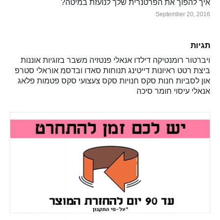
איך להפוך את הפרטנרית שלך לנועזת במיטה?
September 20, 2016
תגיות
ויברטור
רומנטיקה
דילדו
אנאלי
פנטזיה
משבר בזוגיות
אוננות
ביצת רטט
ראיונות
דייטינג
תנוחות
סאדו ובדסמ
אוראלי
סטרפ
און
לסביות
חנות סקס
חנויות סקס
צעצועי סקס
פטמות
פלאג
אנאלי
עיסוי
חומר סיכה