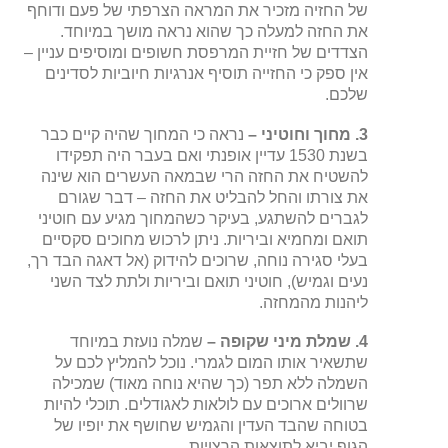
של החזיה מזכיר את המראה הצרפתי של פעם ודוחף
את החזה למעלה כך שהוא נראה מושך במיוחד.
הצדדים של חזיית המרפסת חשופים ומוסיפים עניין –
אין ספק כי החזייה תוסיף אנרגיות חיוביות לסדינים
שלכם.
3. מחוך וחוטיני –
נראה כי המחוך שהיה קיים כבר
בשנת 1530 עדיין אופנתי ואם בעבר היה תפקידו
להשטיח את החזה הרי שבמאה העשרים הוא שינה
את צורתו והחל להבליט את החזה – דבר שגורם
לגברים להשתגע, בעיקר כשהמחוך מגיע עם חוטיני
תואם ומחמיא וביריות. ניתן לרכוש מחוכים סקסיים
בעלי סגירה נוחה, שרוכים להידוק (אל דאגה הבד רך,
נעים וגמיש), חוטיני תואם וביריות ולתת לצד השני
ליהנות מהמחזה.
4. שמלת מיני שקופה
–
שמלה נועזת במיוחד
שתשאיר אותו המום לגמרי. נוכל להמליץ לכם על
השמלה ללא תפר (כך שהיא נוחה מאוד) שמכילה
שרוולים ארוכים עם לולאות לאגודלים. תוכלי להיות
בטוחה שהבד העדין והגמיש שחושף את יופיו של
הגוף יביא לתוצאות הרצויות.