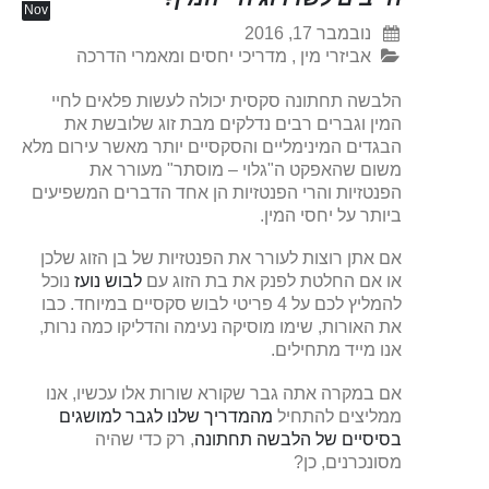
Nov
נובמבר 17, 2016
אביזרי מין
,
מדריכי יחסים ומאמרי הדרכה
הלבשה תחתונה סקסית יכולה לעשות פלאים לחיי
המין וגברים רבים נדלקים מבת זוג שלובשת את
הבגדים המינימליים והסקסיים יותר מאשר עירום מלא
משום שהאפקט ה"גלוי – מוסתר" מעורר את
הפנטזיות והרי הפנטזיות הן אחד הדברים המשפיעים
ביותר על יחסי המין.
אם אתן רוצות לעורר את הפנטזיות של בן הזוג שלכן
או אם החלטת לפנק את בת הזוג עם
לבוש נועז
נוכל
להמליץ לכם על 4 פריטי לבוש סקסיים במיוחד. כבו
את האורות, שימו מוסיקה נעימה והדליקו כמה נרות,
אנו מייד מתחילים.
אם במקרה אתה גבר שקורא שורות אלו עכשיו, אנו
ממליצים להתחיל
מהמדריך שלנו לגבר למושגים
בסיסיים של הלבשה תחתונה
, רק כדי שהיה
מסונכרנים, כן?