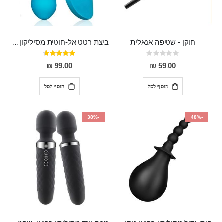
חוקן - שטיפה אנאלית
ביצת רטט אל-חוטית מסיליקון רפואי בגודל של 8 ס"מ ורוחב 3 ס"מ בעלת 20 מהירויות שונות "ENKI"
Rating:
דירוג:
93%
0%
99.00 ₪
59.00 ₪
הוסף לסל
הוסף לסל
-38%
-48%