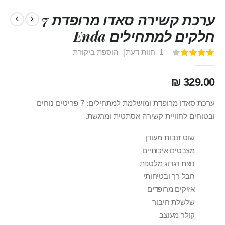
ערכת קשירה סאדו מרופדת 7
חלקים למתחילים Enda
1
חוות דעת
הוספת ביקורת
דירוג:
100
80
% of
329.00 ₪
ערכת סאדו מרופדת ומושלמת למתחילים: 7 פריטים נוחים
ובטוחים לחוויית קשירה אסתטית ומרגשת.
שוט זנבות מעודן
מצבטים איכותיים
נוצת דגדוג מלטפת
חבל רך ובטיחותי
אזיקים מרופדים
שלשלת חיבור
קולר מעוצב