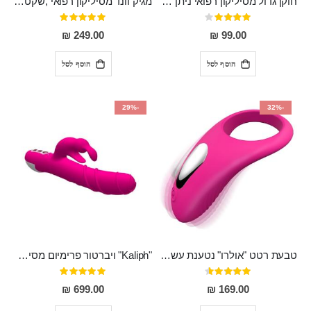
חוקן גדול מסיליקון רפואי ניתן לשימוש גם כפלאג וגם כחרוזים אנאלים
מגיק וונד מסיליקון רפואי ,שקט במיוחד, נטען בעל 10 מהירויות שונות "Erna"
דירוג:
דירוג:
100%
80%
249.00 ₪
99.00 ₪
הוסף לסל
הוסף לסל
-29%
-32%
טבעת רטט "אולרו" נטענת עשויה סיליקון רפואי עם רטט חזק ומטריף חושים
"Kaliph" ויברטור פרימיום מסיליקון רפואי , נטען, שקט במיוחד, מסתובב ומתפתל, שמנמן עם חדירה 14 סמ
דירוג:
דירוג:
100%
91%
699.00 ₪
169.00 ₪