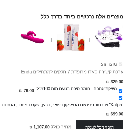
מוצרים אלה נרכשים ביחד בדרך כלל
מוצר זה:
ערכת קשירה סאדו מרופדת 7 חלקים למתחילים Enda
329.00 ₪
נשיקת אהבה - חומר סיכה בטעם תות 100מ"ל
79.00 ₪
"Kaliph" ויברטור פרימיום מסיליקון רפואי , נטען, שקט במיוחד, מסתובב ומתפתל, שמנמן עם חדירה 14 סמ
מחיר
699.00 ₪
מבצע
הוסף הכל לעגלה
מחיר כולל
1,107.00 ₪