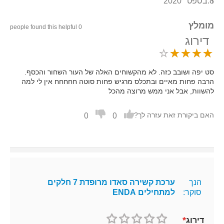
8 בספט׳ 2020
ד.
מומלץ
0 people found this helpful
דירוג
סט יפה ושובב כזה. לא מהקשוחים האלה של העור השחור והכסף.
הרבה פחות מאיים ובתכלס מרגיש פחות סוטה חחחחח אין לי למה
להשוות, אבל אני ממש מרוצה מהכל
0
0
האם ביקורת זאת עזרה לך?
הנך
ערכת קשירה סאדו מרופדת 7 חלקים
סוקר:
למתחילים ENDA
דירוג