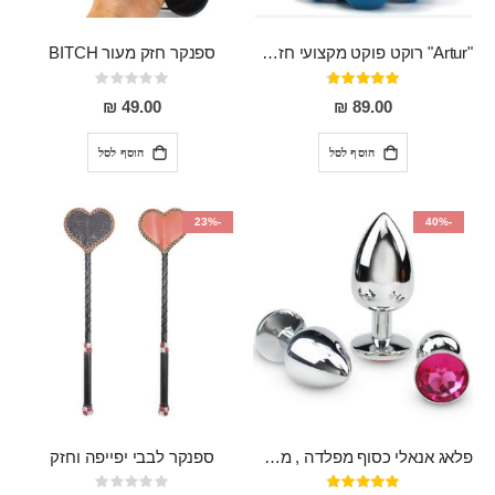
"Artur" רוקט פוקט מקצועי חזק במיוחד
ספנקר חזק מעור BITCH
דירוג:
Rating:
0%
95%
49.00 ₪
89.00 ₪
הוסף לסל
הוסף לסל
-23%
-40%
פלאג אנאלי כסוף מפלדה , מתאים ללבישה מתחת לבגדים, בגודל 7.3 על 2.8 ס"מ
ספנקר לבבי יפייפה וחזק
דירוג:
Rating: