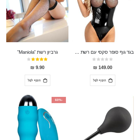
בגד גוף סופר סקסי עם רשת שקופה בחזה ושרשרות מלמעלה וריצרץ מלמטה Pan במפשעה
גרביון רשת "Maniola"
Rating:
דירוג:
80%
0%
9.90 ₪
149.00 ₪
הוסף לסל
הוסף לסל
-60%