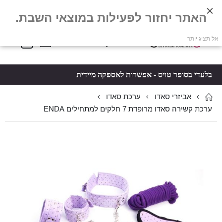
האתר יחזור לפעילות במוצאי השבת.
פריטים
0
אל תציג יותר
Toggle
*5061
סל קניות
Nav
בלעדי בסופר טויס - אפשרות לאספקה מיידית
אביזרי סאדו
ערכת סאדו
ערכת קשירה סאדו מרופדת 7 חלקים למתחילים ENDA
לדלג
לדלג
לסוף
להתחלה
של
של
גלריית
גלריית
תמונות
תמונות