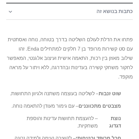
כתבות בנושא זה
פתחו את הדלת לעולם השליטה בדרך בטוחה, נוחה ואסתטית
עם סט קשירות מרופד בן 7 חלקים למתחילים Enda. זהו
שילוב מאוזן בין רכות, התאמה אישית ועיצוב אלגנטי, המאפשר
לחקור משחקי קשירה בעדינות ובהדרגה, ללא ויתור על מראה
מוקפד.
שוט זנבות
– לשליטה בעוצמה משתנה ולגיוון התחושות.
מצבטים מתכווננים
– עם גימור מעודן להתאמה נוחה.
נוצת
– להעצמת תחושות עדינות והוספת
דגדוג
משחקיות.
חבל מרופד ובטיחותי
– לקשירה נעימה ולמידה נכונה.