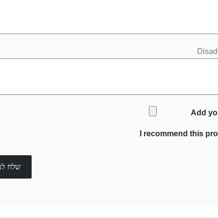
Disad
Add yo
I recommend this pr
שלח לב