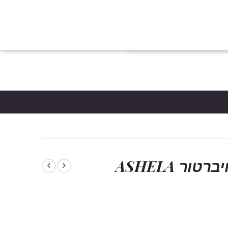
צות
הבלוג
כניסת לקוחות
צור קשר
יצירת חשבון
פריטים
0
*5061
סל קניות
סט קשירות מקצועי עם ויברטור ASHELA