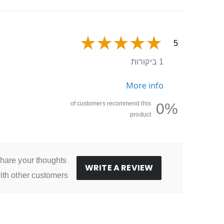
5
1 ביקורות
More info
of customers recommend this
0%
product
hare your thoughts
WRITE A REVIEW
ith other customers