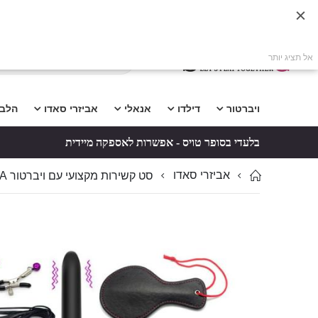
אל תציג יותר
ויברטור
דילדו
אנאלי
אביזרי סאדו
הלב
בלעדי בסופר טויס - אפשרות לאספקה מיידית
אביזרי סאדו
סט קשירות מקצועי עם ויברטור ASHELA לשליטה והנאה
לדלג
לדלג
לסוף
להתחלה
של
של
גלריית
גלריית
תמונות
תמונות