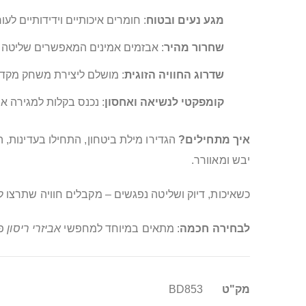
מגע נעים ובטוח
: חומרים איכותיים וידידותיים לע
שחרור מהיר
: אבזמים אמינים המאפשרים שליטה מ
שדרוג החוויה הזוגית
: מושלם ליצירת משחק מקדים
קומפקטי לנשיאה ואחסון
: נכנס בקלות למגירה א
איך מתחילים?
הגדירו מילת ביטחון, התחילו בעדינות,
יבש ומאוורר.
כשאיכות, דיוק ושליטה נפגשים – מקבלים חוויה שתרצו לחזור אליה שוב ושוב. ASHELA הופך כל מפגש לאומנות של עונ
לבחירה חכמה
: מתאים במיוחד למחפשי
אביזרי ריסון
פר
מידע
מק"ט
BD853
נוסף