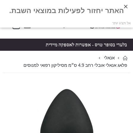
האתר יחזור לפעילות במוצאי השבת.
פריטים
0
אל תציג יותר
Toggle
*5061
סל קניות
Nav
בלעדי בסופר טויס - אפשרות לאספקה מיידית
אנאלי
פלאג אנאלי אובלי רחב 4.9 ס״מ מסיליקון רפואי למנוסים
לדלג
לדלג
לסוף
להתחלה
של
של
גלריית
גלריית
תמונות
תמונות