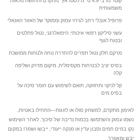
קוטר מרבי 4.9 ס״מ לסטראץ׳ מתקדם ותחושת מלאות
משמעותית
פרופיל אובלי רחב לגירוי עמוק וממוקד של האזור האנאלי
עשוי סיליקון רפואי איכותי: היפואלרגני, נטול פתלטים
ובטוח לגוף
מרקם חלק נטול תפרים להחדרה נוחה ולנוחות ממושכת
בסיס יציב לבטיחות מקסימלית, מיקום מדויק ושליפה
קלה
קל לניקוי ותחזוקה, תואם לשימוש עם חומר סיכה על
בסיס מים
לאימון מתקדם, למשחק סולו או לזוגות—התחילו באטיות,
נשמו עמוק והשתמשו בכמות נדיבה של סיכוך. לאחר השימוש
נקו במים חמים וסבון עדין או מנקה ייעודי, ייבשו ושמרו במקום
יבש ומאוורר.