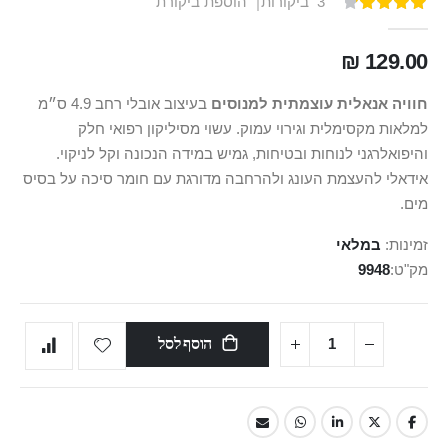
3
ביקורות
הוספת ביקורת
דירוג:
100
87
% of
129.00 ₪
חוויה אנאלית עוצמתית למנוסים
בעיצוב אובלי רחב 4.9 ס״מ
למלאות מקסימלית וגירוי עמוק. עשוי מסיליקון רפואי חלק
והיפואלרגני לנוחות ובטיחות, גמיש במידה הנכונה וקל לניקוי.
אידאלי להעצמת העונג ולהרחבה מדורגת עם חומר סיכה על בסיס
מים.
זמינות:
במלאי
מק"ט
9948
הוסף לסל