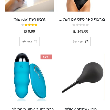
בגד גוף סופר סקסי עם רשת שקופה בחזה ושרשרות מלמעלה וריצרץ מלמטה Pan במפשעה
גרביון רשת "Maniola"
Rating:
דירוג:
80%
0%
9.90 ₪
149.00 ₪
הוסף לסל
הוסף לסל
-60%
חוקן - שטיפה אנאלית
ביצת רטט אל-חוטית מסיליקון רפואי בגודל של 8 ס"מ ורוחב 3 ס"מ בעלת 20 מהירויות שונות "ENKI"