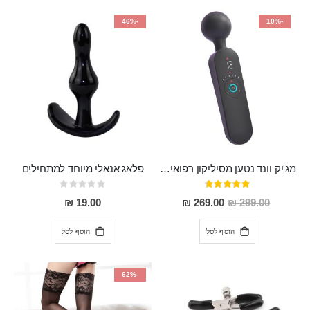
-46%
-10%
מג'יק וונד נטען מסיליקון רפואי חזק בעל 12 מצבי רטט ו6 מהירויות שונות ROMI
פלאג אנאלי מיוחד למתחילים
דירוג:
Rating:
0%
93%
מחיר
19.00 ₪
269.00 ₪
299.00 ₪
מבצע
הוסף לסל
הוסף לסל
-62%