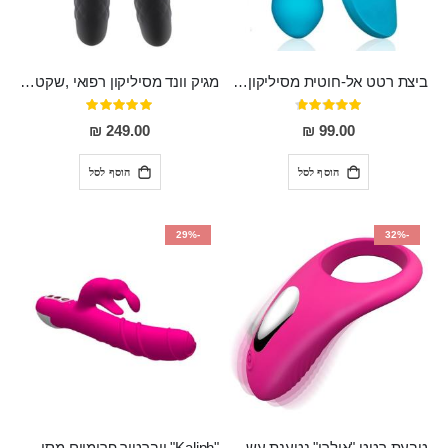
ביצת רטט אל-חוטית מסיליקון רפואי בגודל של 8 ס"מ ורוחב 3 ס"מ בעלת 20 מהירויות שונות "ENKI"
מגיק וונד מסיליקון רפואי ,שקט במיוחד, נטען בעל 10 מהירויות שונות "Erna"
דירוג:
דירוג:
100%
93%
249.00 ₪
99.00 ₪
הוסף לסל
הוסף לסל
-29%
-32%