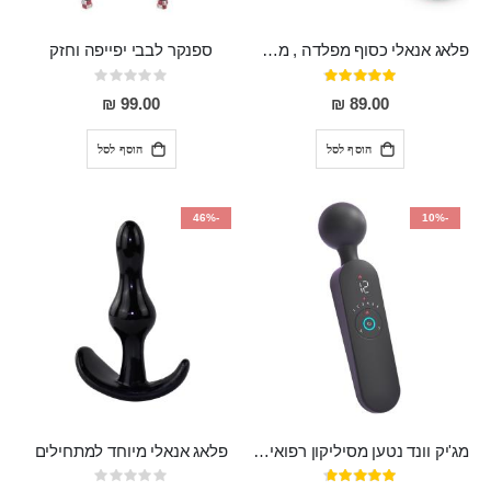
פלאג אנאלי כסוף מפלדה , מתאים ללבישה מתחת לבגדים, בגודל 7.3 על 2.8 ס"מ
ספנקר לבבי יפייפה וחזק
דירוג:
Rating:
0%
97%
99.00 ₪
89.00 ₪
הוסף לסל
הוסף לסל
-46%
-10%
מג'יק וונד נטען מסיליקון רפואי חזק בעל 12 מצבי רטט ו6 מהירויות שונות ROMI
פלאג אנאלי מיוחד למתחילים
דירוג:
Rating: