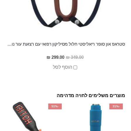
סטראפ און סופר ריאליסטי חלול מסיליקון רפואי עם רצועת עור נוחה ומתאימה לכל מבנה גוף "Hu-Tu "
מחיר
299.00 ₪
349.00 ₪
מבצע
הוסף לסל
מוצרים משלימים לחויה מדהימה
-51%
-31%