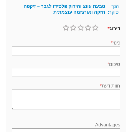
הנך
טבעת עונג והידוק פלסידו לגבר – זיקפה
סוקר:
חזקה ואורגזמה עוצמתית
דירוג
1
2
3
4
5
כוכב
כוכבים
כוכבים
כוכבים
כוכבים
כינוי
סיכום
חוות דעת
Advantages