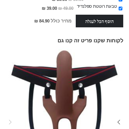
מבצע
טבעת רוטטת ספלנדיד
מחיר
39.00 ₪
49.00 ₪
מבצע
הוסף הכל לעגלה
מחיר כולל
84.90 ₪
לקוחות שקנו פריט זה קנו גם
Skip
carousel