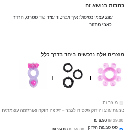
כתבות בנושא זה
עונג עצמי כטיפול: איך ויברטור עוזר נגד סטרס, חרדה
וכאבי מחזור
מוצרים אלה נרכשים ביחד בדרך כלל
מוצר זה:
טבעת עונג והידוק פלסידו לגבר – זיקפה חזקה ואורגזמה עוצמתית
מחיר
6.90 ₪
29.00 ₪
מבצע
סט טבעות הידוק
מחיר
39.00 ₪
59.00 ₪