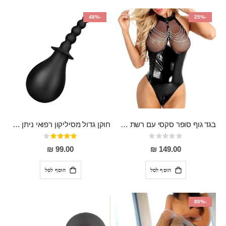
-48%
-25%
בגד גוף סופר סקסי עם רשת שקופה בחזה ושרשרות מלמעלה וריצרץ מלמטה Pan במפשעה
חוקן גדול מסיליקון רפואי ניתן לשימוש גם כפלאג וגם כחרוזים אנאלים
Rating:
דירוג:
80%
0%
99.00 ₪
149.00 ₪
הוסף לסל
הוסף לסל
-80%