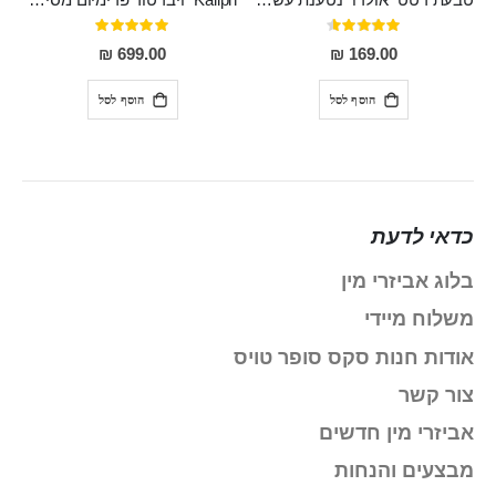
טבעת רטט "אולרו" נטענת עשויה סיליקון רפואי עם רטט חזק ומטריף חושים
"Kaliph" ויברטור פרימיום מסיליקון רפואי , נטען, שקט במיוחד, מסתובב ומתפתל, שמנמן עם חדירה 14 סמ
דירוג:
דירוג:
100%
91%
699.00 ₪
169.00 ₪
הוסף לסל
הוסף לסל
כדאי לדעת
בלוג אביזרי מין
משלוח מיידי
אודות חנות סקס סופר טויס
צור קשר
אביזרי מין חדשים
מבצעים והנחות