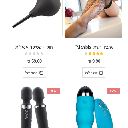
גרביון רשת "Maniola"
חוקן - שטיפה אנאלית
דירוג:
Rating:
0%
80%
59.00 ₪
9.90 ₪
הוסף לסל
הוסף לסל
-38%
-60%