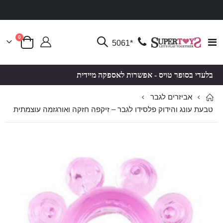
פריטים
0
Toggle
*5061
סל קניות
Nav
בלעדי בסופר טויס - אפשרות לאספקה מיידית
אביזרים לגבר
טבעת עונג והידוק פלסידו לגבר – זיקפה חזקה ואורגזמה עוצמתית
לדלג
לדלג
לסוף
להתחלה
של
של
גלריית
גלריית
תמונות
תמונות