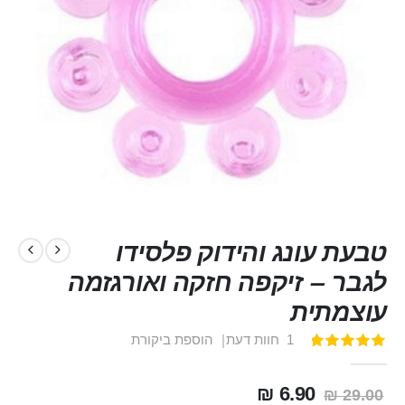
טבעת עונג והידוק פלסידו
לגבר – זיקפה חזקה ואורגזמה
עוצמתית
1
חוות דעת
הוספת ביקורת
דירוג:
100
100
% of
6.90 ₪
29.00 ₪