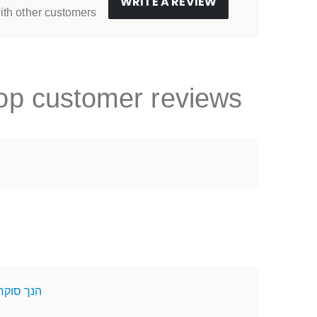
WRITE A REVIEW
ith other customers
op customer reviews
הנך סוקר