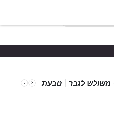
צות
הבלוג
כניסת לקוחות
צור קשר
יצירת חשבון
פריטים
0
*5061
סל קניות
כתי משולש לגבר | טבעת