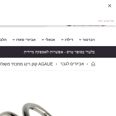
אל תציג יותר
ויברטור
דילדו
אנאלי
אביזרי סאדו
הלב
בלעדי בסופר טויס - אפשרות לאספקה מיידית
אביזרים לגבר
AGAUE קוק רינג מתכתי משולש לגבר | טבעת הידוק סופר טויס
לדלג
לדלג
לסוף
להתחלה
של
של
גלריית
גלריית
תמונות
תמונות