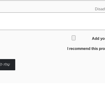
Disad
Add yo
I recommend this pr
שלח לב