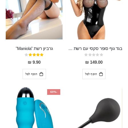
בגד גוף סופר סקסי עם רשת שקופה בחזה ושרשרות מלמעלה וריצרץ מלמטה Pan במפשעה
גרביון רשת "Maniola"
Rating:
דירוג:
80%
0%
9.90 ₪
149.00 ₪
הוסף לסל
הוסף לסל
-60%