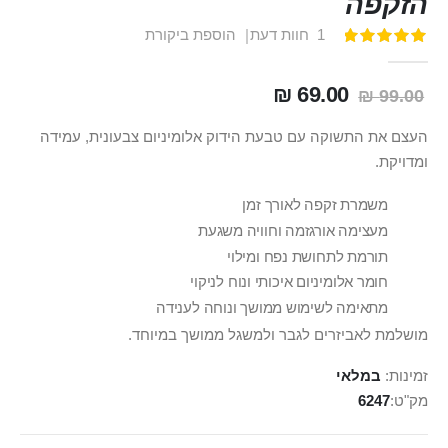
הזקפה
1
חוות דעת
הוספת ביקורת
דירוג:
100
100
% of
69.00 ₪
99.00 ₪
העצם את התשוקה עם טבעת הידוק אלומיניום צבעונית, עמידה
ומדויקת.
משמרת זקפה לאורך זמן
מעצימה אורגזמה וחוויה משגעת
תורמת לתחושת נפח ומילוי
חומר אלומיניום איכותי ונוח לניקוי
מתאימה לשימוש ממושך ונוחה לענידה
מושלמת לאביזרים לגבר ולמשגל ממושך במיוחד.
זמינות:
במלאי
מק"ט
6247