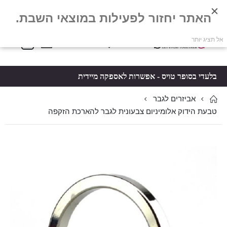
האתר יחזור לפעילות במוצאי השבת.
פריטים
0
אל תציג יותר
Toggle
*5061
סל קניות
Nav
בלעדי בסופר טויס - אפשרות לאספקה מיידית
אביזרים לגבר
טבעת הידוק אלומיניום צבעונית לגבר להארכת הזקפה
לדלג
לדלג
לסוף
להתחלה
של
של
גלריית
גלריית
תמונות
תמונות