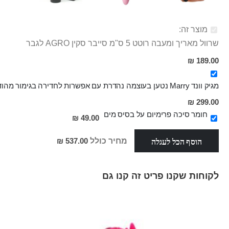
מוצר זה:
שרוול מאריך ומעבה רוטט 5 ס"מ סייבר סקין AGRO לגבר
189.00 ₪
מגיק וונד Marry נטען בעוצמה נהדרת עם אפשרות לחדירה בגימור מהודר קומפקטי ועמיד במים
מחיר
299.00 ₪
מבצע
חומר סיכה פרימיום על בסיס מים
49.00 ₪
הוסף הכל לעגלה
מחיר כולל
537.00 ₪
לקוחות שקנו פריט זה קנו גם
Skip
carousel