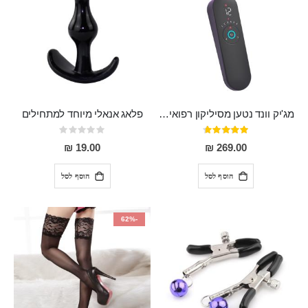
מג'יק וונד נטען מסיליקון רפואי חזק בעל 12 מצבי רטט ו6 מהירויות שונות ROMI
פלאג אנאלי מיוחד למתחילים
דירוג:
Rating:
0%
93%
19.00 ₪
269.00 ₪
הוסף לסל
הוסף לסל
-62%