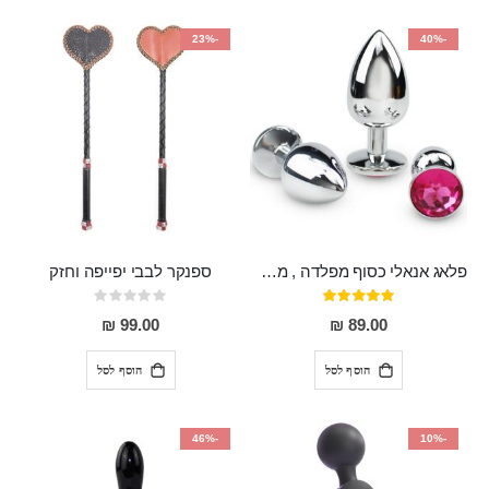
-23%
-40%
פלאג אנאלי כסוף מפלדה , מתאים ללבישה מתחת לבגדים, בגודל 7.3 על 2.8 ס"מ
ספנקר לבבי יפייפה וחזק
דירוג:
Rating:
0%
97%
99.00 ₪
89.00 ₪
הוסף לסל
הוסף לסל
-46%
-10%