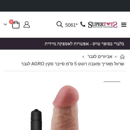
פריטים
0
Toggle
*5061
סל קניות
Nav
בלעדי בסופר טויס - אפשרות לאספקה מיידית
אביזרים לגבר
שרוול מאריך ומעבה רוטט 5 ס"מ סייבר סקין AGRO לגבר
לדלג
לדלג
לסוף
להתחלה
של
של
גלריית
גלריית
תמונות
תמונות