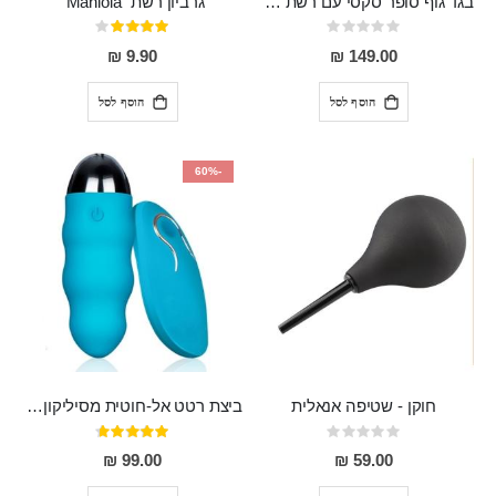
בגד גוף סופר סקסי עם רשת שקופה בחזה ושרשרות מלמעלה וריצרץ מלמטה Pan במפשעה
גרביון רשת "Maniola"
Rating:
דירוג:
80%
0%
9.90 ₪
149.00 ₪
הוסף לסל
הוסף לסל
-60%
חוקן - שטיפה אנאלית
ביצת רטט אל-חוטית מסיליקון רפואי בגודל של 8 ס"מ ורוחב 3 ס"מ בעלת 20 מהירויות שונות "ENKI"
Rating:
דירוג:
93%
0%
99.00 ₪
59.00 ₪