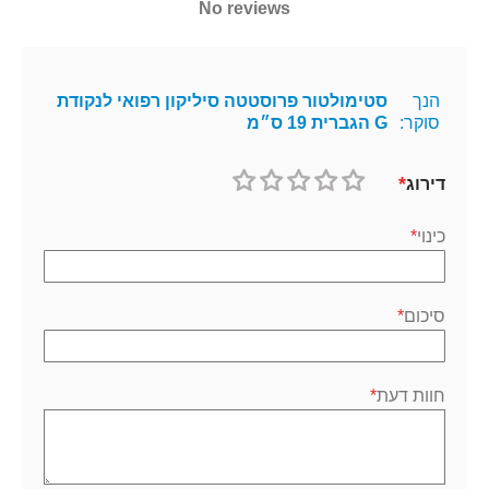
No reviews
הנך
סטימולטור פרוסטטה סיליקון רפואי לנקודת
סוקר:
G הגברית 19 ס״מ
דירוג
1
2
3
4
5
כוכב
כוכבים
כוכבים
כוכבים
כוכבים
כינוי
סיכום
חוות דעת