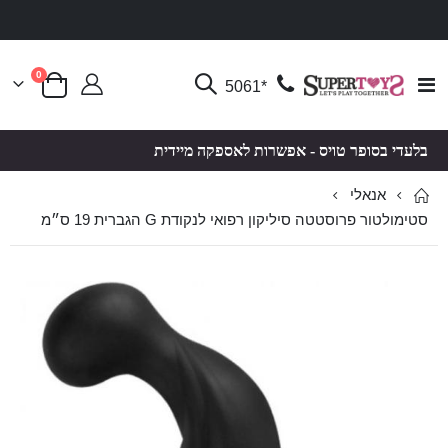
פריטים
0
Toggle
*5061
סל קניות
Nav
בלעדי בסופר טויס - אפשרות לאספקה מיידית
אנאלי
סטימולטור פרוסטטה סיליקון רפואי לנקודת G הגברית 19 ס״מ
לדלג
לדלג
לסוף
להתחלה
של
של
גלריית
גלריית
תמונות
תמונות