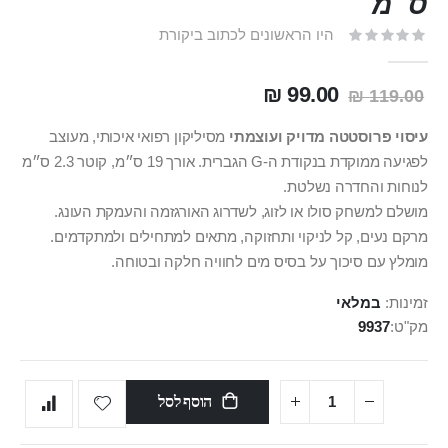
ס״מ
היו הראשונים לכתוב ביקורת
99.00 ₪
119.00 ₪
עיסוי פרוסטטה מדויק ועוצמתי
מסיליקון רפואי איכותי, מעוצב
לפגיעה ממוקדת בנקודת ה‑G הגברית. אורך 19 ס״מ, קוטר 2.3 ס״מ
לנוחות והחדרה נשלטת.
מושלם למשחק סולו או לזוג, לשדרוג האורגזמה והעמקת העונג.
מרקם נעים, קל לניקוי ותחזוקה, מתאים למתחילים ולמתקדמים.
מומלץ עם סיכוך על בסיס מים לחוויה חלקה ובטוחה.
זמינות:
במלאי
מק"ט
9937
הוסף לסל