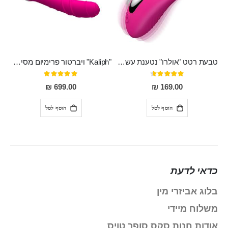
טבעת רטט "אולרו" נטענת עשויה סיליקון רפואי עם רטט חזק ומטריף חושים
"Kaliph" ויברטור פרימיום מסיליקון רפואי , נטען, שקט במיוחד, מסתובב ומתפתל, שמנמן עם חדירה 14 סמ
דירוג:
דירוג:
100%
91%
699.00 ₪
169.00 ₪
הוסף לסל
הוסף לסל
כדאי לדעת
בלוג אביזרי מין
משלוח מיידי
אודות חנות סקס סופר טויס