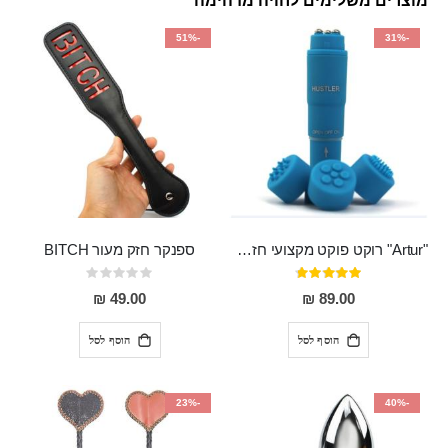
מוצרים משלימים לחויה מדהימה
-51%
-31%
"Artur" רוקט פוקט מקצועי חזק במיוחד
ספנקר חזק מעור BITCH
דירוג:
Rating:
0%
95%
49.00 ₪
89.00 ₪
הוסף לסל
הוסף לסל
-23%
-40%