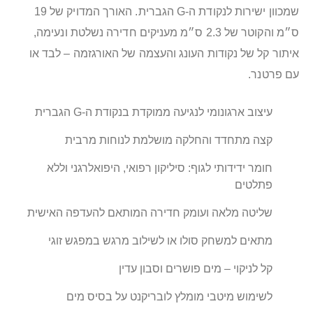
שמכוון ישירות לנקודת ה‑G הגברית. האורך המדויק של 19
ס״מ והקוטר של 2.3 ס״מ מעניקים חדירה נשלטת ונעימה,
איתור קל של נקודות העונג והעצמה של האורגזמה – לבד או
עם פרטנר.
עיצוב ארגונומי לנגיעה ממוקדת בנקודת ה‑G הגברית
קצה מתחדד והחלקה מושלמת לנוחות מרבית
חומר ידידותי לגוף: סיליקון רפואי, היפואלרגני וללא
פתלטים
שליטה מלאה ועומק חדירה המותאם להעדפה האישית
מתאים למשחק סולו או לשילוב מרגש במפגש זוגי
קל לניקוי – מים פושרים וסבון עדין
לשימוש מיטבי מומלץ לובריקנט על בסיס מים