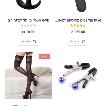
מג'יק וונד נטען מסיליקון רפואי חזק בעל 12 מצבי רטט ו6 מהירויות שונות ROMI
פלאג אנאלי מיוחד למתחילים
דירוג:
Rating:
0%
93%
19.00 ₪
269.00 ₪
הוסף לסל
הוסף לסל
-62%