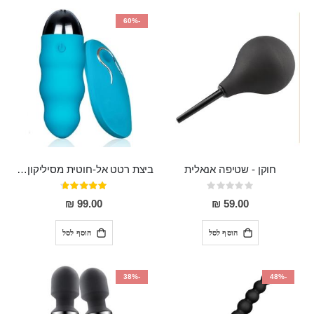
-60%
חוקן - שטיפה אנאלית
ביצת רטט אל-חוטית מסיליקון רפואי בגודל של 8 ס"מ ורוחב 3 ס"מ בעלת 20 מהירויות שונות "ENKI"
Rating:
דירוג:
93%
0%
99.00 ₪
59.00 ₪
הוסף לסל
הוסף לסל
-38%
-48%