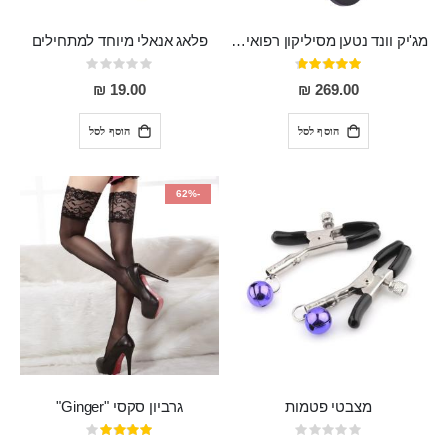
מג'יק וונד נטען מסיליקון רפואי חזק בעל 12 מצבי רטט ו6 מהירויות שונות ROMI
פלאג אנאלי מיוחד למתחילים
דירוג:
Rating:
0%
93%
19.00 ₪
269.00 ₪
הוסף לסל
הוסף לסל
-62%
מצבטי פטמות
גרביון סקסי "Ginger"
Rating:
דירוג:
80%
0%