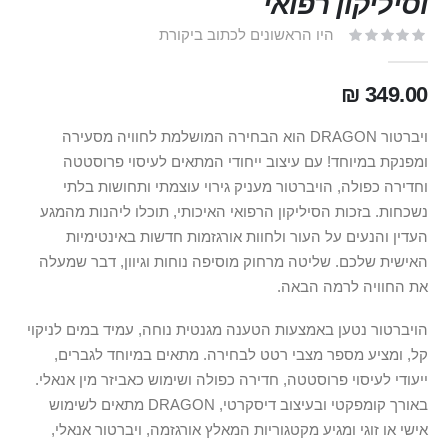
וסיליקון רפואי
היו הראשונים לכתוב ביקורת
349.00 ₪
ויברטור DRAGON הוא הבחירה המושלמת לחוויה מסעירה
ומפנקת במיוחד! עם עיצוב ייחודי המתאים לעיסוי פרוסטטה
וחדירה כפולה, הויברטור מעניק גירוי עוצמתי ותחושות בלתי
נשכחות. בזכות הסיליקון הרפואי האיכותי, תוכלו ליהנות מהמגע
העדין והנעים על העור ולחוות אורגזמות חדשות באינטימיות
האישית שלכם. שליטה מרחוק מוסיפה נוחות וגיוון, דבר שמעלה
את החוויה לרמה הבאה.
הויברטור נטען באמצעות הטענה מגנטית נוחה, עמיד במים לניקוי
קל, ומציע מספר מצבי רטט לבחירה. מתאים במיוחד לגברים,
ייעודי לעיסוי פרוסטטה, חדירה כפולה ושימוש כאביזר מין אנאלי.
באורך קומפקטי ובעיצוב דיסקרטי, DRAGON מתאים לשימוש
אישי או זוגי ומגיע מקטגוריות המאלץ אורגזמה, ויברטור אנאלי,