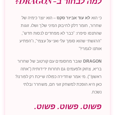
למה לבחור ב-DRAGON?
כי הוא
לא עוד אביזר סקס
– הוא יוצר כימיה של
שחרור, חומר דלק לחיבוק המיני שלך ושלו. זוגות
שהתנסו סיפרו: "כבר לא מפחדים לנסות חדש",
"הרגשתי שהוא סומך עלי ואני על עצמי", ו"הפתיע
אותנו לגמרי!"
DRAGON
שובר מחסומים עם קורטוב של שחרור
בריא, צחוק ולפעמים גם תחרות ידידותית ("אתה
ראשון!"). מי אמר שחדירה כפולה שייכת רק לפורנו?
כאן היא הופכת למשחק זוגי חם, משחרר ובלתי
נשכח.
פשוט. פשוט. פשוט.