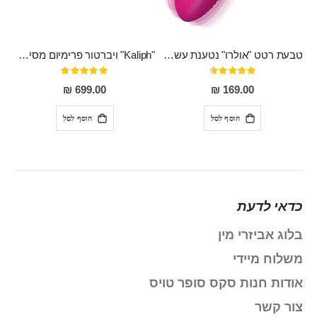
טבעת רטט "אולרו" נטענת עשויה סיליקון רפואי עם רטט חזק ומטריף חושים
"Kaliph" ויברטור פרימיום מסיליקון רפואי , נטען, שקט במיוחד, מסתובב ומתפתל, שמנמן עם חדירה 14 סמ
דירוג:
דירוג:
100%
91%
699.00 ₪
169.00 ₪
הוסף לסל
הוסף לסל
כדאי לדעת
בלוג אביזרי מין
משלוח מיידי
אודות חנות סקס סופר טויס
צור קשר