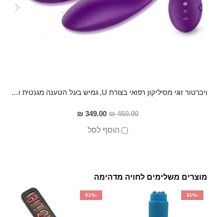
ויברטור זוגי מסיליקון רפואי בצורת U, גמיש בעל הטענה מגנטית ומבנה מיוחד לנקודת ה-ג , עם שלט אל חוטי SATISFY HER
מחיר
349.00 ₪
450.00 ₪
מבצע
הוסף לסל
מוצרים משלימים לחויה מדהימה
-51%
-31%