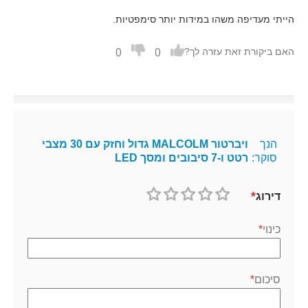
הייתי מעדיפה משהו במידות יותר סימפטיות.
0
0
האם ביקורת זאת עזרה לך?
הנך
ויברטור MALCOLM גדול וחזק עם 30 מצבי
סוקר:
רטט ו-7 סיבובים ומסך LED
דירוג
1
2
3
4
5
כוכב
כוכבים
כוכבים
כוכבים
כוכבים
כינוי
סיכום