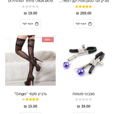
מג'יק וונד נטען מסיליקון רפואי חזק בעל 12 מצבי רטט ו6 מהירויות שונות ROMI
פלאג אנאלי מיוחד למתחילים
דירוג:
Rating:
0%
93%
19.00 ₪
269.00 ₪
הוסף לסל
הוסף לסל
-62%
מצבטי פטמות
גרביון סקסי "Ginger"
Rating:
דירוג:
80%
0%
15.00 ₪
39.00 ₪