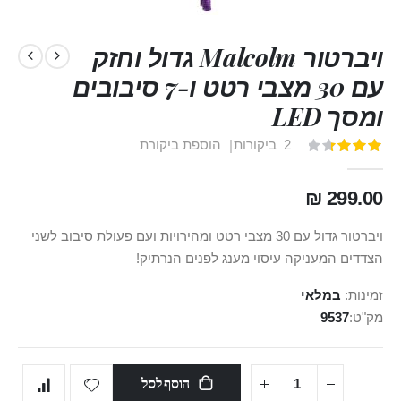
ויברטור Malcolm גדול וחזק
עם 30 מצבי רטט ו-7 סיבובים
ומסך LED
2
ביקורות
הוספת ביקורת
דירוג:
100
70
% of
299.00 ₪
ויברטור גדול עם 30 מצבי רטט ומהירויות ועם פעולת סיבוב לשני
הצדדים המעניקה עיסוי מענג לפנים הנרתיק!
זמינות:
במלאי
מק"ט
9537
הוסף לסל