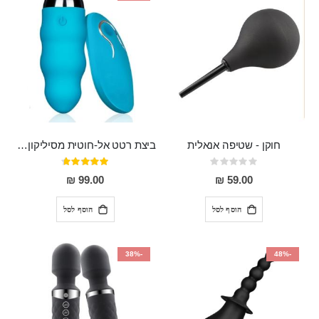
חוקן - שטיפה אנאלית
ביצת רטט אל-חוטית מסיליקון רפואי בגודל של 8 ס"מ ורוחב 3 ס"מ בעלת 20 מהירויות שונות "ENKI"
Rating:
דירוג:
93%
0%
99.00 ₪
59.00 ₪
הוסף לסל
הוסף לסל
-38%
-48%