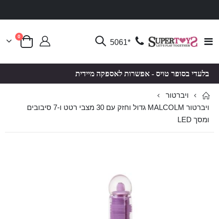
פריטים
0
Toggle
*5061
סל קניות
Nav
בלעדי בסופר טויס - אפשרות לאספקה מיידית
ויברטור
ויברטור MALCOLM גדול וחזק עם 30 מצבי רטט ו-7 סיבובים
ומסך LED
לדלג
לדלג
לסוף
להתחלה
של
של
גלריית
גלריית
תמונות
תמונות