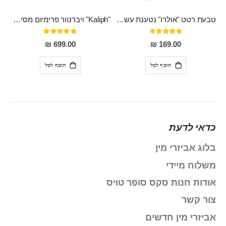
טבעת רטט "אולרו" נטענת עשויה סיליקון רפואי עם רטט חזק ומטריף חושים
"Kaliph" ויברטור פרימיום מסיליקון רפואי , נטען, שקט במיוחד, מסתובב ומתפתל, שמנמן עם חדירה 14 סמ
דירוג:
דירוג:
100%
91%
699.00 ₪
169.00 ₪
הוסף לסל
הוסף לסל
כדאי לדעת
בלוג אביזרי מין
משלוח מיידי
אודות חנות סקס סופר טויס
צור קשר
אביזרי מין חדשים