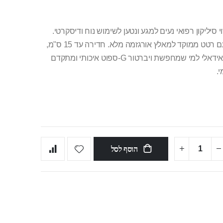
 ושקטים, עשוי סיליקון רפואי נעים למגע ונטען לשימוש נוח ודיסקרטי.
תנועת "בוא הנה" מדויקת לגירוי נקודת ה-G, יחד עם רטט ממוקד למאלץ אורגזמה מלא. חדירה עד 15 ס"מ,
עיצוב ארגונומי שמענג את כל האזורים החשובים. אידאלי למי שמחפשת ויברטור G-ספוט איכותי ומתקדם
הוסף לסל