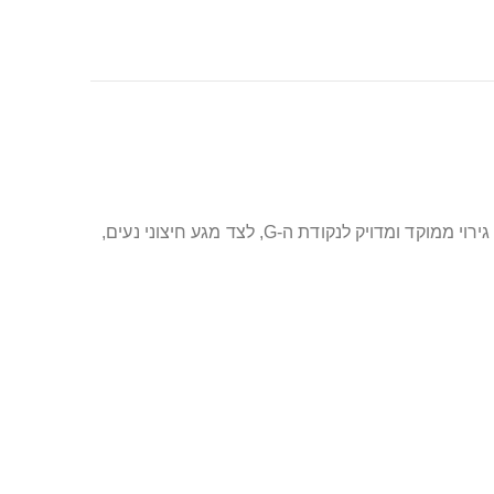
כשמחפשים עוצמה, איכות ונוחות בשילוב אחד – זהו הבחירה המושלמת. שילוב רטט עוצמתי יחד עם תנועת “בוא הנה” מעניק גירוי ממוקד ומדויק לנקודת ה‑G, לצד מגע חיצוני נעים,