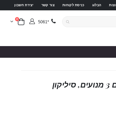
צות
הבלוג
כניסת לקוחות
צור קשר
יצירת חשבון
פריטים
0
*5061
סל קניות
ויברטור G-ספוט פרימיום 3 מנועים, סיליקון