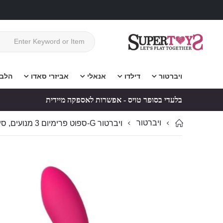
ויברטור
דילדו
אנאלי
אביזרי סאדו
הלב
בלעדי בסופר טויס - אפשרות לאספקה מיידית
ויברטור
ויברטור G-ספוט פרימיום 3 מנועים, סיליקון רפואי נטען DEMONS
לדלג
לדלג
לסוף
להתחלה
של
של
גלריית
גלריית
תמונות
תמונות