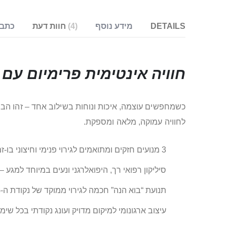
DETAILS
מידע נוסף
4
חוות דעת
כתבו
חוויה אינטימית פרימיום עם גירוי G-ספוט ממוקד וד
לחוויה עמוקה, מלאה ומספקת.
3 מנועים חזקים ומתואמים לגירוי פנימי וחיצוני בו-זמנית
סיליקון רפואי רך, היפואלרגני ונעים במיוחד למגע – 
תנועת “בוא הנה” חכמה לגירוי ממוקד של נקודת ה‑G
עיצוב ארגונומי למיקום מדויק ועונג נקודתי בכל שימ