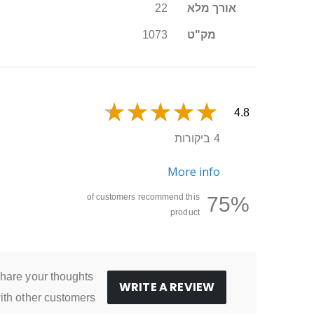
אורך מלא
22
מק"ט
1073
4.8
4 ביקורות
More info
of customers recommend this
75%
product
hare your thoughts
WRITE A REVIEW
ith other customers