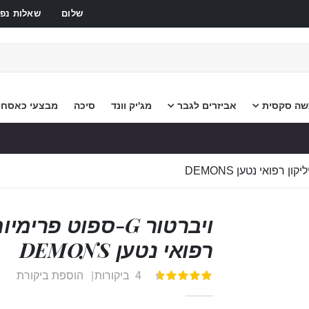
שלום
שאלות נפו
שה סקסית
אביזרים לגבר
מג'יק וונד
סיכה
מבצעי כאסח
רפואי נטען DEMONS
4
ביקורות
הוספת ביקורת
דירוג:
100
95
% of