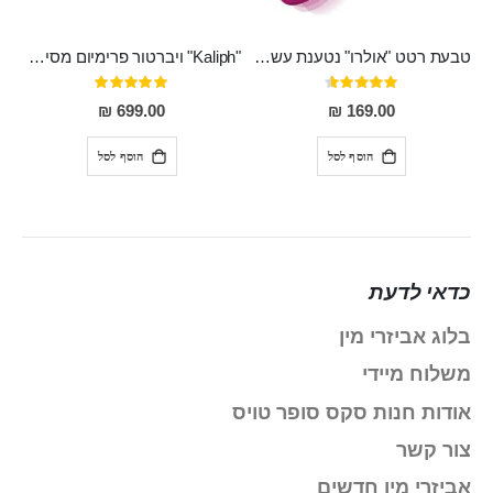
טבעת רטט "אולרו" נטענת עשויה סיליקון רפואי עם רטט חזק ומטריף חושים
"Kaliph" ויברטור פרימיום מסיליקון רפואי , נטען, שקט במיוחד, מסתובב ומתפתל, שמנמן עם חדירה 14 סמ
דירוג:
דירוג:
100%
91%
699.00 ₪
169.00 ₪
הוסף לסל
הוסף לסל
כדאי לדעת
בלוג אביזרי מין
משלוח מיידי
אודות חנות סקס סופר טויס
צור קשר
אביזרי מין חדשים