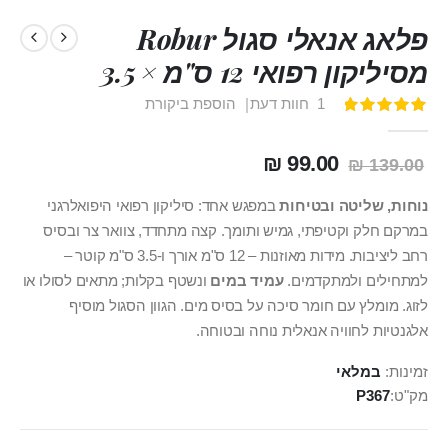
פלאג אנאלי סגול Robur
מסיליקון רפואי 12 ס"מ × 3.5
1
חוות דעת
הוספת ביקורת
דירוג:
100
100
% of
99.00 ₪
139.00 ₪
נוחות, שליטה ובטיחות
במפגש אחד: סיליקון רפואי היפואלרגני
במרקם חלק וקטיפתי, גמיש ותומך. קצה מתחדד, צוואר צר ובסיס
רחב ליציבות. מידות מאוזנות – 12 ס"מ אורך ו-3.5 ס"מ קוטר –
למתחילים ולמתקדמים.
עמיד במים
ונשטף בקלות; מתאים לסולו או
לזוג. מומלץ עם חומר סיכה על בסיס מים. הגוון הסגול מוסיף
אלגנטיות לחוויה אנאלית נוחה ובטוחה.
זמינות:
במלאי
מק"ט
P367