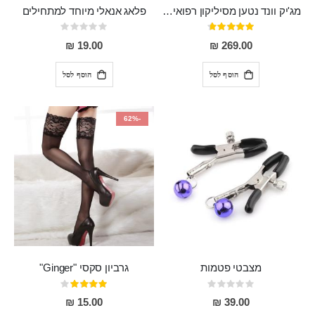
מג'יק וונד נטען מסיליקון רפואי חזק בעל 12 מצבי רטט ו6 מהירויות שונות ROMI
פלאג אנאלי מיוחד למתחילים
דירוג:
Rating:
0%
93%
19.00 ₪
269.00 ₪
הוסף לסל
הוסף לסל
-62%
מצבטי פטמות
גרביון סקסי "Ginger"
Rating:
דירוג:
80%
0%
15.00 ₪
39.00 ₪