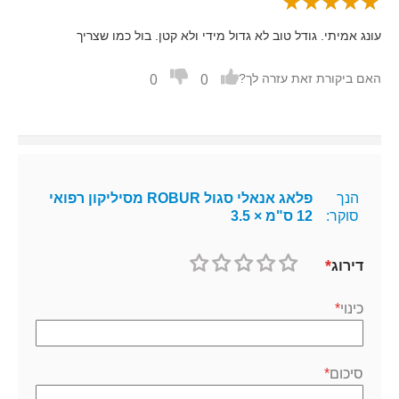
עונג אמיתי. גודל טוב לא גדול מידי ולא קטן. בול כמו שצריך
0
0
האם ביקורת זאת עזרה לך?
הנך
פלאג אנאלי סגול ROBUR מסיליקון רפואי
סוקר:
12 ס"מ × 3.5
דירוג
1
2
3
4
5
כוכב
כוכבים
כוכבים
כוכבים
כוכבים
כינוי
סיכום