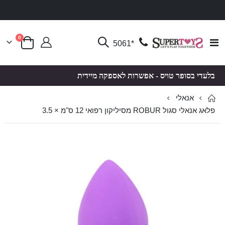
פריטים
0
Toggle
*5061
סל קניות
Nav
בלעדי בסופר טויס - אפשרות לאספקה מיידית
אנאלי
פלאג אנאלי סגול ROBUR מסיליקון רפואי 12 ס"מ × 3.5
לדלג
לדלג
לסוף
להתחלה
של
של
גלריית
גלריית
תמונות
תמונות