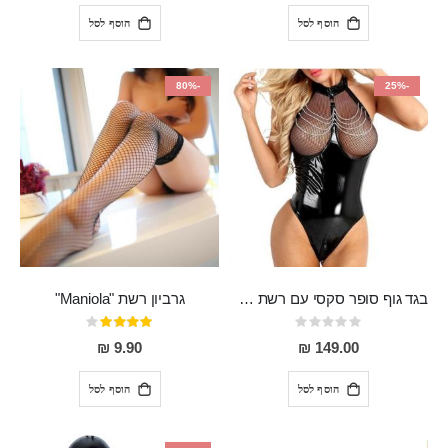
הוסף לסל
הוסף לסל
-80%
-25%
בגד גוף סופר סקסי עם רשת שקופה בחזה ושרשרות מלמעלה וריצרץ מלמטה Pan במפשעה
גרביון רשת "Maniola"
Rating:
דירוג:
80%
0%
9.90 ₪
149.00 ₪
הוסף לסל
הוסף לסל