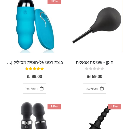
-60%
חוקן - שטיפה אנאלית
ביצת רטט אל-חוטית מסיליקון רפואי בגודל של 8 ס"מ ורוחב 3 ס"מ בעלת 20 מהירויות שונות "ENKI"
Rating:
דירוג:
93%
0%
99.00 ₪
59.00 ₪
הוסף לסל
הוסף לסל
-38%
-48%