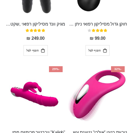
חוקן גדול מסיליקון רפואי ניתן לשימוש גם כפלאג וגם כחרוזים אנאלים
מגיק וונד מסיליקון רפואי ,שקט במיוחד, נטען בעל 10 מהירויות שונות "Erna"
דירוג:
דירוג:
100%
80%
249.00 ₪
99.00 ₪
הוסף לסל
הוסף לסל
-29%
-32%
טבעת רטט "אולרו" נטענת עשויה סיליקון רפואי עם רטט חזק ומטריף חושים
"Kaliph" ויברטור פרימיום מסיליקון רפואי , נטען, שקט במיוחד, מסתובב ומתפתל, שמנמן עם חדירה 14 סמ