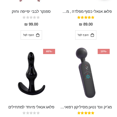
פלאג אנאלי כסוף מפלדה , מתאים ללבישה מתחת לבגדים, בגודל 7.3 על 2.8 ס"מ
ספנקר לבבי יפייפה וחזק
דירוג:
Rating:
0%
97%
99.00 ₪
89.00 ₪
הוסף לסל
הוסף לסל
-46%
-10%
מג'יק וונד נטען מסיליקון רפואי חזק בעל 12 מצבי רטט ו6 מהירויות שונות ROMI
פלאג אנאלי מיוחד למתחילים
דירוג:
Rating: