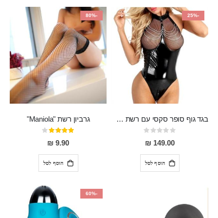
-80%
-25%
בגד גוף סופר סקסי עם רשת שקופה בחזה ושרשרות מלמעלה וריצרץ מלמטה Pan במפשעה
גרביון רשת "Maniola"
Rating:
דירוג:
80%
0%
9.90 ₪
149.00 ₪
הוסף לסל
הוסף לסל
-60%