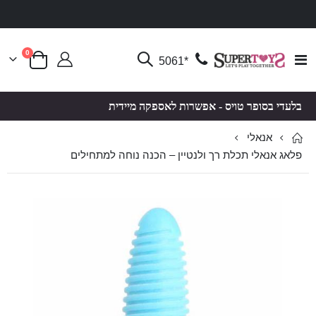
פריטים
0
Toggle
*5061
סל קניות
Nav
בלעדי בסופר טויס - אפשרות לאספקה מיידית
אנאלי
פלאג אנאלי תכלת רך ולנטיין – הכנה נוחה למתחילים
לדלג
לדלג
לסוף
להתחלה
של
של
גלריית
גלריית
תמונות
תמונות