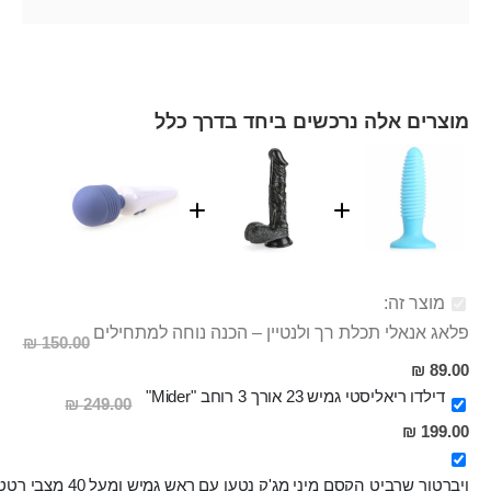
מוצרים אלה נרכשים ביחד בדרך כלל
מוצר זה:
פלאג אנאלי תכלת רך ולנטיין – הכנה נוחה למתחילים
150.00 ₪
מחיר
89.00 ₪
מבצע
דילדו ריאליסטי גמיש 23 אורך 3 רוחב "Mider"
249.00 ₪
מחיר
199.00 ₪
מבצע
ויברטור שרביט הקסם מיני מג'ק נטען עם ראש גמיש ומעל 40 מצבי רטט שונים