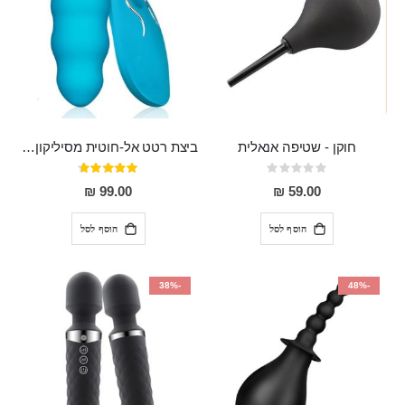
חוקן - שטיפה אנאלית
ביצת רטט אל-חוטית מסיליקון רפואי בגודל של 8 ס"מ ורוחב 3 ס"מ בעלת 20 מהירויות שונות "ENKI"
Rating:
דירוג:
93%
0%
99.00 ₪
59.00 ₪
הוסף לסל
הוסף לסל
-38%
-48%