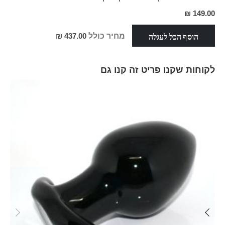
מחיר
149.00 ₪
מבצע
הוסף הכל לעגלה
מחיר כולל
437.00 ₪
לקוחות שקנו פריט זה קנו גם
Skip
carousel