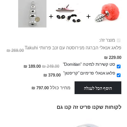
מוצר זה:
פלאג אנאלי הברגה מנירוסטה עם זנב פרוותי Takuhi
269.00 ₪
מחיר
229.00 ₪
מבצע
סט קשירות למיטה "Domitian"
מחיר
189.00 ₪
249.00 ₪
מבצע
פלאג אנאלי פרימיום "קריפטון"
379.00 ₪
הוסף הכל לעגלה
מחיר כולל
797.00 ₪
לקוחות שקנו פריט זה קנו גם
Skip
carousel