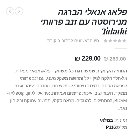
פלאג אנאלי הברגה
מנירוסטה עם זנב פרוותי
Takuhi
היו הראשונים לכתוב ביקורת
229.00 ₪
269.00 ₪
החוויה הקינקית שמשדרגת כל משחק
– פלאג אנאלי מפלדת
אל-חלד חלקה לניקוי קל ותחושת משקל מענג, עם זנב פרוותי
למראה מפתה. בסיס בטיחותי לשימוש נוח, החדרה נעימה וגירוי
ממוקד. חיבור יציב, איכות פרימיום ועמידות. אידיאלי לגיוון, קוספליי ו-
BDSM, למתחילים ולמנוסים. מראה סקסי, תחושה עמוקה וביטחון
מלא.
זמינות:
במלאי
מק"ט
P116