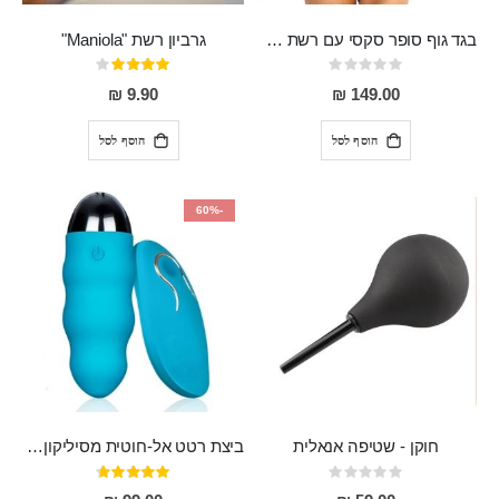
בגד גוף סופר סקסי עם רשת שקופה בחזה ושרשרות מלמעלה וריצרץ מלמטה Pan במפשעה
גרביון רשת "Maniola"
Rating:
דירוג:
80%
0%
9.90 ₪
149.00 ₪
הוסף לסל
הוסף לסל
-60%
חוקן - שטיפה אנאלית
ביצת רטט אל-חוטית מסיליקון רפואי בגודל של 8 ס"מ ורוחב 3 ס"מ בעלת 20 מהירויות שונות "ENKI"
Rating:
דירוג:
93%
0%