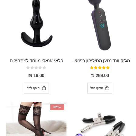
מג'יק וונד נטען מסיליקון רפואי חזק בעל 12 מצבי רטט ו6 מהירויות שונות ROMI
פלאג אנאלי מיוחד למתחילים
דירוג:
Rating:
0%
93%
19.00 ₪
269.00 ₪
הוסף לסל
הוסף לסל
-62%