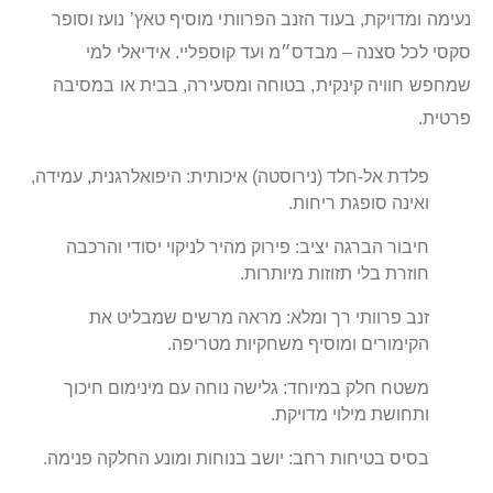
נעימה ומדויקת, בעוד הזנב הפרוותי מוסיף טאץ’ נועז וסופר
סקסי לכל סצנה – מבדס״מ ועד קוספליי. אידיאלי למי
שמחפש חוויה קינקית, בטוחה ומסעירה, בבית או במסיבה
פרטית.
פלדת אל-חלד (נירוסטה) איכותית: היפואלרגנית, עמידה,
ואינה סופגת ריחות.
חיבור הברגה יציב: פירוק מהיר לניקוי יסודי והרכבה
חוזרת בלי תזוזות מיותרות.
זנב פרוותי רך ומלא: מראה מרשים שמבליט את
הקימורים ומוסיף משחקיות מטריפה.
משטח חלק במיוחד: גלישה נוחה עם מינימום חיכוך
ותחושת מילוי מדויקת.
בסיס בטיחות רחב: יושב בנוחות ומונע החלקה פנימה.