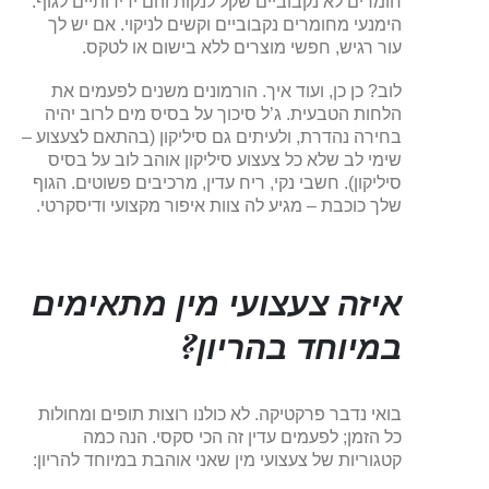
חומרים לא נקבוביים שקל לנקות והם ידידותיים לגוף.
הימנעי מחומרים נקבוביים וקשים לניקוי. אם יש לך
עור רגיש, חפשי מוצרים ללא בישום או לטקס.
לוב? כן כן, ועוד איך. הורמונים משנים לפעמים את
הלחות הטבעית. ג’ל סיכוך על בסיס מים לרוב יהיה
בחירה נהדרת, ולעיתים גם סיליקון (בהתאם לצעצוע –
שימי לב שלא כל צעצוע סיליקון אוהב לוב על בסיס
סיליקון). חשבי נקי, ריח עדין, מרכיבים פשוטים. הגוף
שלך כוכבת – מגיע לה צוות איפור מקצועי ודיסקרטי.
איזה צעצועי מין מתאימים
במיוחד בהריון?
בואי נדבר פרקטיקה. לא כולנו רוצות תופים ומחולות
כל הזמן; לפעמים עדין זה הכי סקסי. הנה כמה
קטגוריות של צעצועי מין שאני אוהבת במיוחד להריון: