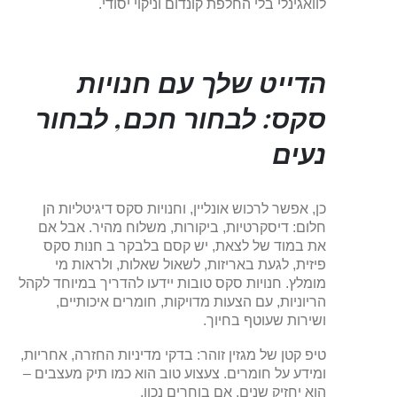
לוואגינלי בלי החלפת קונדום וניקוי יסודי.
הדייט שלך עם
חנויות
סקס
: לבחור חכם, לבחור
נעים
כן, אפשר לרכוש אונליין, וחנויות סקס דיגיטליות הן
חלום: דיסקרטיות, ביקורות, משלוח מהיר. אבל אם
את במוד של לצאת, יש קסם בלבקר ב חנות סקס
פיזית, לגעת באריזות, לשאול שאלות, ולראות מי
מומלץ. חנויות סקס טובות יידעו להדריך במיוחד לקהל
הריוניות, עם הצעות מדויקות, חומרים איכותיים,
ושירות שעוטף בחיוך.
טיפ קטן של מגזין זוהר: בדקי מדיניות החזרה, אחריות,
ומידע על חומרים. צעצוע טוב הוא כמו תיק מעצבים –
הוא יחזיק שנים, אם בוחרים נכון.