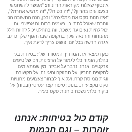
אינסוף שאלות מקוראות הריוניות: “אפשר להשתמש
בצעצועים בהריון?”, “זה בטוח?”, “זה מרגיש אחרת?”,
“איזו חנות סקס את ממליצה?” ובכן, הנה התשובה הכי
זוהרת שאוכל לתת: כן, פעמים רבות זה אפשרי, זה
יכול להיות נעים עד משכר, וזה בהחלט יכול להיות חלק
מהנוחות וההנאה שלך בתקופה שבה הגוף שלך כותב
אגדה חדשה בכל יום. פשוט צריך לדעת איך.
כאן תמצאי את המדריך המסודר שלי: בטיחות בלי
בהלה, הומור בלי לגמור על הרצינות, וים של טיפים
פרקטיים. אנחנו נדבר על אביזרי מין שמתאימים
לתקופת ההריון, על תחזוקה והיגיינה, על תקשורת
זוגית ממיסת קרח, ועל איך לבחור צעצועים מחנויות
סקס מקצועיות. בונוס: סיפור קצר עסיסי (ובטוח) על
ביקור בלתי נשכח ב חנות סקס בעיר.
קודם כול בטיחות: אנחנו
זוהרות – וגם חכמות