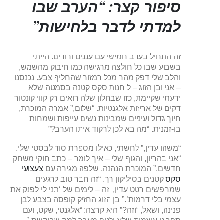
סיפור קצר: “הערב שבו
למדתי לדבר בלחישות”
זה התחיל בערב חמישי עם עננים ורודים. הייתי
בשבוע שבו כל חולצה מרגישה כמו חיבוק מהשמש,
והלב שלי דפק מהר מכל רמזור שהחליף צבע. נכנסנו
– אני ובן הזוג – ל חנות סקס קטנה בסמטה שלא
ידעתי שקיימת, כזו שבחלון שלה רואים רק קווי קונטור
דקים של אריזות אלגנטיות. “שלום,” אמרה המוכרת,
חיוך גדול ועיניים שמבינות נשים עייפות ושמחות
בו-זמנית. “מה בא לכן לרקוד איתו הערב?”
“משהו עדין,” לחשתי, כאילו מספרת סוד לבסטי שלי.
“אני בהריון, והגוף שלי – איך לומר – כתב חוקי משחק
חדשים.” המוכרת הנהנה, שלפה מגירה עם
צעצועי
סקס
קטנים בסיליקון רך. “זה חבר טוב לרגעים
שמחפשים רטט עדין, וזה – לימים של ‘תני לי לפנק את
עצמי בלי דרמות’.” בן הזוג החזיק קופסה בצבע לבן
פנינה, ושאל, “וזה?” היא קרצה: “אלגנטי, שקט, ועם