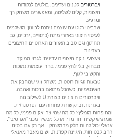
ויברטורים
קטנים ועדינים: בולטים לנקודות
חיצוניות, קלים לשליטה, ומאפשרים משחק רך
ומרגיע.
שרביטי רטט עם עוצמה ניתנת לכוונון: מושלמים
לעיסוי חיצוני באזורי מתח (כתפיים, ירכיים, גב
תחתון) וגם סביב האזורים הארוטיים החיצוניים
בעדינות.
צעצועי יניקה חיצוניים עדינים: לגרוי ממוקד
מבחוץ, בלי לחץ פנימי. בחרי עוצמות נמוכות
והקשיבי לגוף.
טבעות זוגיות רוטטות: משחק זוגי שמחבק את
האינטימיות, כשהכל מתואם ברכות ואהבה.
וויברטורים חיצוניים בצורת U לשילוב נוח,
בעדינות ובתקשורת פתוחה עם הפרטנר/ית.
ומה פחות מומלץ? כל מה שמייצר ואקום פנימי, כל מה
שמרגיש קשיח וחד מדי, או כל מכשיר מכני “אגרסיבי”.
אנאלי יכול להיות חלק מהמשחק – אך רק עם בסיס
רחב לבטיחות, היגיינה קפדנית, ושום מעבר מאנאלי