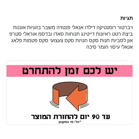
תגיות
ויברטור
רומנטיקה
דילדו
אנאלי
פנטזיה
משבר בזוגיות
אוננות
ביצת רטט
ראיונות
דייטינג
תנוחות
סאדו ובדסמ
אוראלי
סטרפ
און
לסביות
חנות סקס
חנויות סקס
צעצועי סקס
פטמות
פלאג
אנאלי
עיסוי
חומר סיכה