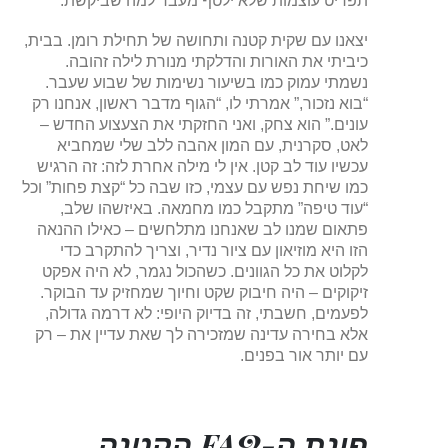
תפריט עוצמות שלא ילטף מעבר למה שביקשת.”
יצאנו עם שקית קטנה ותחושה של תחילת רומן. בבית,
כיביתי את האורות והדלקתי מנורת לילה זהובה.
נשמתי עמוק כמו בשיעור נשימות של שבוע שעבר.
“בוא נזכור,” אמרתי לו, “הגוף מדבר ראשון, אנחנו רק
עונים.” הוא צחק, ואני החזקתי את הצעצוע החדש –
לאט, סקרנית, עם המון אהבה ללב שלי שמחביא
עכשיו עוד לב קטן. אין לי מילה אחרת לזה: זה הרגיש
כמו שיחת נפש עם עצמי, כזו שבה כל “קצת פחות” וכל
“עוד טיפה” מתקבל כמו מחמאה. באיזשהו שלב,
פתאום שמנו לב שאנחנו מתלחשים – כאילו ההנאה
הזו היא מוזיאון עם ציור נדיר, וצריך להתקרב כדי
לקלוט את כל הגוונים. כשהכול נגמר, לא היה אפקט
זיקוקים – היה חיבוק שקט וחיוך שמחזיק עד הבוקר.
לפעמים, חשבתי, זה בדיוק היופי: לא דרמה גדולה,
אלא בחירה עדינה שמזכירה לך שאת עדיין את – רק
עם יותר אור בפנים.
פינת ה-FAQ הקטנה