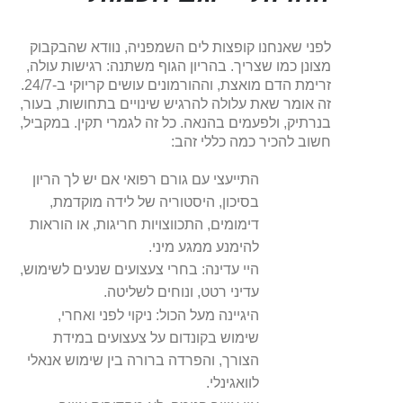
לפני שאנחנו קופצות לים השמפניה, נוודא שהבקבוק
מצונן כמו שצריך. בהריון הגוף משתנה: רגישות עולה,
זרימת הדם מואצת, וההורמונים עושים קריוקי ב-24/7.
זה אומר שאת עלולה להרגיש שינויים בתחושות, בעור,
בנרתיק, ולפעמים בהנאה. כל זה לגמרי תקין. במקביל,
חשוב להכיר כמה כללי זהב:
התייעצי עם גורם רפואי אם יש לך הריון
בסיכון, היסטוריה של לידה מוקדמת,
דימומים, התכווצויות חריגות, או הוראות
להימנע ממגע מיני.
היי עדינה: בחרי צעצועים שנעים לשימוש,
עדיני רטט, ונוחים לשליטה.
היגיינה מעל הכול: ניקוי לפני ואחרי,
שימוש בקונדום על צעצועים במידת
הצורך, והפרדה ברורה בין שימוש אנאלי
לוואגינלי.