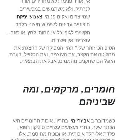
אין אוויר פנימה: לא מחדירים אוויר
לנרתיק, ולא משתמשים במכשירים
שמייצרים ואקום פנימי.
צעצועי יניקה
חיצוניים עדינים לשימוש חיצוני בלבד.
הקשיבי לגוף: כל אי-נוחות, לחץ, או כאב –
עוצרים. אין פשרות.
הטיפ הכי זוהר שלי? תהיי המפיקה של ההצגה: את
מחליטה את הקצב, את העוצמה, ואת הסטייל. בן/בת
הזוג? הם שחקנים מהממים, אבל את הבמאית.
חומרים, מרקמים, ומה
שביניהם
כשמדובר ב
אביזרי מין
בהריון, איכות החומרים היא
הכתר שלך. בחרי צעצועים עשויים סיליקון רפואי,
פלדת אל-חלד איכותית, או זכוכית מחוסמת. אלו