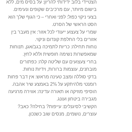
הצטיידי בלוב ידידותי להריון: על בסיס מים, ללא
בישום מיותר, עם מרכיבים שקופים ונעימים.
בצעי ניקוי כפול: לפני ואחרי – כי הגוף שלך הוא
הסט הראשי של הסרט.
שמרי על צעצוע ייעודי לכל אזור: אין מעבר בין
אזורים בלי החלפת קונדום וניקוי.
נוחות תחילה: כריות לתמיכה בגב/אגן, תנוחות
שמאפשרות נשימה חופשית וללא לחץ.
בחרי צעצועים עם שליטה קלה: כפתורים
מובחנים, עוצמות ברורות, וידיות נוחות.
בדקי סוללה ומצב טעינה מראש: אין דבר פחות
רומנטי מלהיתקע על 2% באמצע שיר אהבה.
הוסיפי מוזיקה או תאורה עדינה: אווירה מרגיעה
מגבירה ביטחון ועונג.
הקשיבי לסיגנלים: עייפות? בחילה? כאב?
עוצרים, נושמים, מנסים שוב כשנכון.