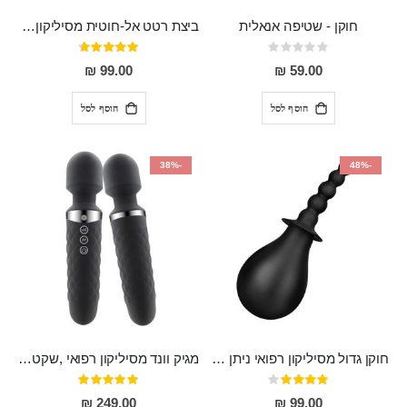
חוקן - שטיפה אנאלית
ביצת רטט אל-חוטית מסיליקון רפואי בגודל של 8 ס"מ ורוחב 3 ס"מ בעלת 20 מהירויות שונות "ENKI"
Rating:
דירוג:
93%
0%
99.00 ₪
59.00 ₪
הוסף לסל
הוסף לסל
-38%
-48%
חוקן גדול מסיליקון רפואי ניתן לשימוש גם כפלאג וגם כחרוזים אנאלים
מגיק וונד מסיליקון רפואי ,שקט במיוחד, נטען בעל 10 מהירויות שונות "Erna"
דירוג:
דירוג:
100%
80%
249.00 ₪
99.00 ₪