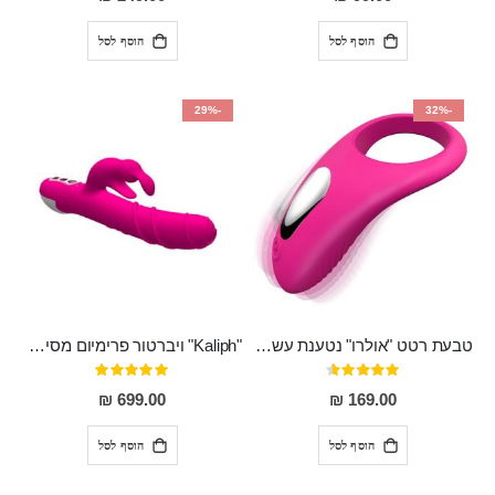
הוסף לסל
הוסף לסל
-29%
-32%
טבעת רטט "אולרו" נטענת עשויה סיליקון רפואי עם רטט חזק ומטריף חושים
"Kaliph" ויברטור פרימיום מסיליקון רפואי , נטען, שקט במיוחד, מסתובב ומתפתל, שמנמן עם חדירה 14 סמ
דירוג:
דירוג:
100%
91%
699.00 ₪
169.00 ₪
הוסף לסל
הוסף לסל