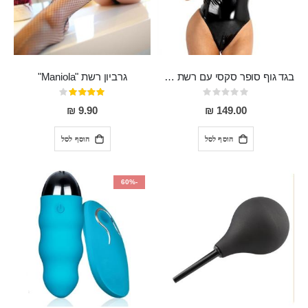
בגד גוף סופר סקסי עם רשת שקופה בחזה ושרשרות מלמעלה וריצרץ מלמטה Pan במפשעה
גרביון רשת "Maniola"
Rating:
דירוג:
80%
0%
9.90 ₪
149.00 ₪
הוסף לסל
הוסף לסל
-60%