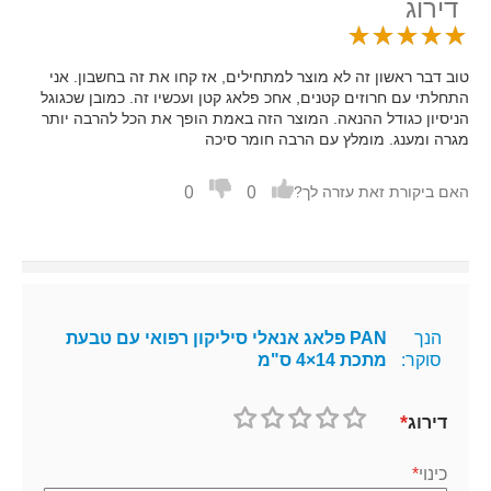
דירוג
טוב דבר ראשון זה לא מוצר למתחילים, אז קחו את זה בחשבון. אני
התחלתי עם חרוזים קטנים, אחכ פלאג קטן ועכשיו זה. כמובן שכגוגל
הניסיון כגודל ההנאה. המוצר הזה באמת הופך את הכל להרבה יותר
מגרה ומענג. מומלץ עם הרבה חומר סיכה
0
0
האם ביקורת זאת עזרה לך?
הנך
PAN פלאג אנאלי סיליקון רפואי עם טבעת
סוקר:
מתכת 14×4 ס"מ
דירוג
1
2
3
4
5
כוכב
כוכבים
כוכבים
כוכבים
כוכבים
כינוי