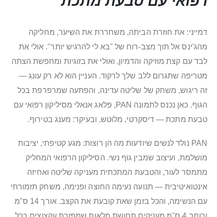
רפואי עם טבעת מתכת
דמייני: את חוזרת הביתה, משחררת את השיער, מחליקה
מהג'ינס אל תוך מצב-רוח של "בא לי להרגיש יותר". אולי את
לבד עם קצת מוזיקה והדמיון, ואולי את בזוגיות ומחפשת הצתה
מטריפה שתגרום ללב שלך לרקוד. העניין הוא לא רק עונג —
זה ריגוש, משחק של שליטה עדינה, והפתעה שמרפרפת בכל
הגוף. כאן נכנס לתמונה PAN, פלאג אנאלי מסיליקון רפואי עם
טבעת מתכת — דיסקרטי, מלוטש, ובעיקר: מענג בטירוף.
PAN נולד לנשים שיודעות מה הן רוצות: מגע קטיפתי, יציבות
מושלמת, ועיצוב שמבין גוף נשי. הסיליקון הרפואי המחליק
מתמסר לעור, והטבעת המתכתית מעניקה שליטה ואחיזה
אינטואיטיבית — תנועה נעימה החוצה ופנימה, משחק תזמורתי
עם הנשימה, והכל בזמן שאת קובעת את הקצב. אורך 14 ס"מ
ורוחב 4 ס"מ מעניקים תחושת מלאות שמפזרת עקצוצים בכל