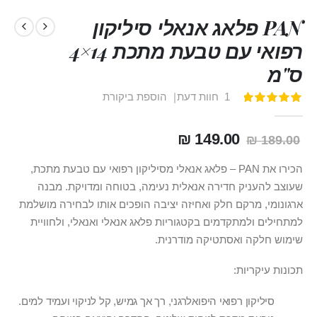
PAN פלאג אנאלי סיליקון
רפואי עם טבעת מתכת 14×4
ס"מ
1
חוות דעת
הוספת ביקורת
דירוג:
100
100
% of
149.00 ₪
189.00 ₪
הכירו את PAN – פלאג אנאלי מסיליקון רפואי עם טבעת מתכת,
שעוצב להעניק חדירה אנאלית נעימה, בטוחה ומדויקת. מבנה
ארגונומי, מרקם חלק ואחיזה יציבה הופכים אותו לבחירה מושלמת
למתחילים ולמתקדמים בקטגוריות פלאג אנאלי ואנאלי, ולחוויית
שימוש חלקה ואסתטיקה מודרנית.
תכונות עיקריות:
סיליקון רפואי היפואלרגני, רך אך גמיש, קל לניקוי ועמיד למים.