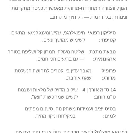
הגוף, והצורה המחודדת-מדורגת מאפשרת כניסה מתקדמת
ונינוחה, בלי דרמות — רק חיוך מתרחב.
סיליקון רפואי
היפואלרגני, גמיש ומענג למגע, מתאים
קטיפתי:
לשימוש ממושך ונעים.
טבעת מתכת
שליטה מעולה, תמרון קל ושליפה בטוחה
ארגונומית:
— גם ברגעים הכי חמים.
פרופיל
מעבר עדין בין קטרים לתחושה הנשלטת
מדורג:
שאת אוהבת.
14 ס"מ אורך | 4
שילוב מדויק של מלאות ועוצמה
ס"מ רוחב:
לנשים שמחפשות "וואו".
בסיס יציב ועמידות
משחק נוח, סשנים מפתים
למים:
במקלחת וניקוי מהיר.
למי הוא מושלם? לנשים סקרניות, סולו או בזוגיות, שרוצות