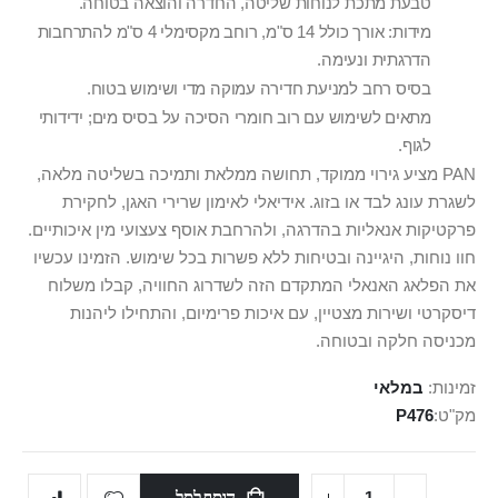
טבעת מתכת לנוחות שליטה, החדרה והוצאה בטוחה.
מידות: אורך כולל 14 ס"מ, רוחב מקסימלי 4 ס"מ להתרחבות
הדרגתית ונעימה.
בסיס רחב למניעת חדירה עמוקה מדי ושימוש בטוח.
מתאים לשימוש עם רוב חומרי הסיכה על בסיס מים; ידידותי
לגוף.
PAN מציע גירוי ממוקד, תחושה ממלאת ותמיכה בשליטה מלאה,
לשגרת עונג לבד או בזוג. אידיאלי לאימון שרירי האגן, לחקירת
פרקטיקות אנאליות בהדרגה, ולהרחבת אוסף צעצועי מין איכותיים.
חוו נוחות, היגיינה ובטיחות ללא פשרות בכל שימוש. הזמינו עכשיו
את הפלאג האנאלי המתקדם הזה לשדרוג החוויה, קבלו משלוח
דיסקרטי ושירות מצטיין, עם איכות פרימיום, והתחילו ליהנות
מכניסה חלקה ובטוחה.
זמינות:
במלאי
מק"ט
P476
הוסף לסל