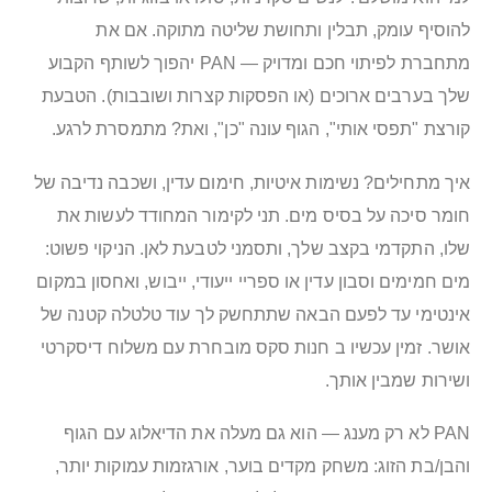
להוסיף עומק, תבלין ותחושת שליטה מתוקה. אם את
מתחברת לפיתוי חכם ומדויק — PAN יהפוך לשותף הקבוע
שלך בערבים ארוכים (או הפסקות קצרות ושובבות). הטבעת
קורצת "תפסי אותי", הגוף עונה "כן", ואת? מתמסרת לרגע.
איך מתחילים? נשימות איטיות, חימום עדין, ושכבה נדיבה של
חומר סיכה על בסיס מים. תני לקימור המחודד לעשות את
שלו, התקדמי בקצב שלך, ותסמני לטבעת לאן. הניקוי פשוט:
מים חמימים וסבון עדין או ספריי ייעודי, ייבוש, ואחסון במקום
אינטימי עד לפעם הבאה שתתחשק לך עוד טלטלה קטנה של
אושר. זמין עכשיו ב חנות סקס מובחרת עם משלוח דיסקרטי
ושירות שמבין אותך.
PAN לא רק מענג — הוא גם מעלה את הדיאלוג עם הגוף
והבן/בת הזוג: משחק מקדים בוער, אורגזמות עמוקות יותר,