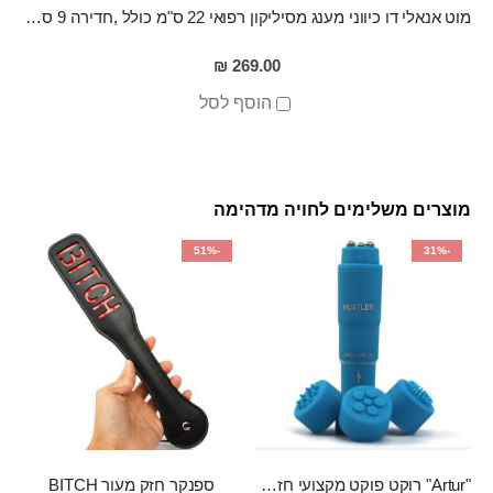
מוט אנאלי דו כיווני מענג מסיליקון רפואי 22 ס"מ כולל ,חדירה 9 ס"מ רוחב מקסימלי 5 ס"מ Shoki
269.00 ₪
הוסף לסל
מוצרים משלימים לחויה מדהימה
-51%
-31%
"Artur" רוקט פוקט מקצועי חזק במיוחד
ספנקר חזק מעור BITCH