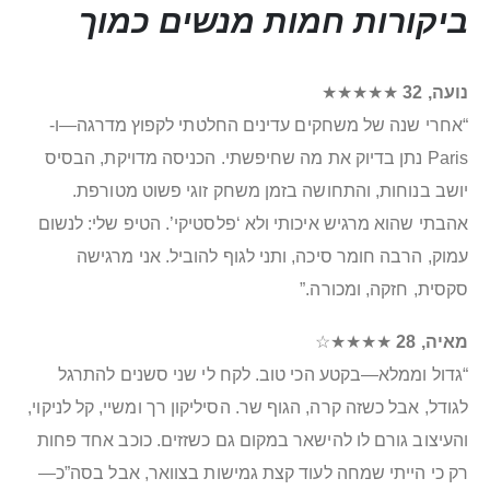
ביקורות חמות מנשים כמוך
נועה, 32
★★★★★
“אחרי שנה של משחקים עדינים החלטתי לקפוץ מדרגה—ו-
Paris נתן בדיוק את מה שחיפשתי. הכניסה מדויקת, הבסיס
יושב בנוחות, והתחושה בזמן משחק זוגי פשוט מטורפת.
אהבתי שהוא מרגיש איכותי ולא ‘פלסטיקי’. הטיפ שלי: לנשום
עמוק, הרבה חומר סיכה, ותני לגוף להוביל. אני מרגישה
סקסית, חזקה, ומכורה.”
מאיה, 28
★★★★☆
“גדול וממלא—בקטע הכי טוב. לקח לי שני סשנים להתרגל
לגודל, אבל כשזה קרה, הגוף שר. הסיליקון רך ומשיי, קל לניקוי,
והעיצוב גורם לו להישאר במקום גם כשזזים. כוכב אחד פחות
רק כי הייתי שמחה לעוד קצת גמישות בצוואר, אבל בסה”כ—