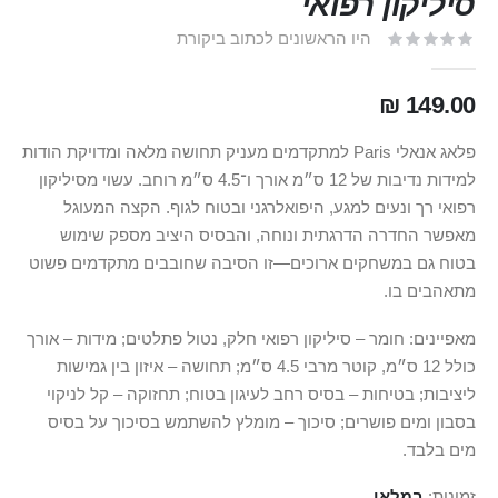
סיליקון רפואי
היו הראשונים לכתוב ביקורת
149.00 ₪
פלאג אנאלי Paris למתקדמים מעניק תחושה מלאה ומדויקת הודות
למידות נדיבות של 12 ס״מ אורך ו־4.5 ס״מ רוחב. עשוי מסיליקון
רפואי רך ונעים למגע, היפואלרגני ובטוח לגוף. הקצה המעוגל
מאפשר החדרה הדרגתית ונוחה, והבסיס היציב מספק שימוש
בטוח גם במשחקים ארוכים—זו הסיבה שחובבים מתקדמים פשוט
מתאהבים בו.
מאפיינים: חומר – סיליקון רפואי חלק, נטול פתלטים; מידות – אורך
כולל 12 ס״מ, קוטר מרבי 4.5 ס״מ; תחושה – איזון בין גמישות
ליציבות; בטיחות – בסיס רחב לעיגון בטוח; תחזוקה – קל לניקוי
בסבון ומים פושרים; סיכוך – מומלץ להשתמש בסיכוך על בסיס
מים בלבד.
זמינות:
במלאי