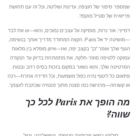
שמספר סיפור של חוצפה, עדינות ושליטה, וכל זה עם תחושת
פריזאית של סטייל מוקפד.
דמייני: אור נרות, מוסיקה על עצבים נמוכים, והוא—or את לבד
—מושיטה יד אל Paris. הקצה המחודד מדריך אותך בנשימה,
הגוף שלך אומר “כן” בקצב יפה, ואז—איזון מופלא בין מלאות
עמוקה ללטיפה סופר-חלקה. את מתמתחת בדיוק עד הנקודה
המרטיטה שלך, והוא נשאר במקום בזכות בסיס רחב ובטוח.
פתאום כל ליטוף נהיה כפול משמעות, וכל חדירה אחרת—רכה
או קשוחה—מרגישה כמו סצנה מתוך פנטזיה שכתבת לעצמך.
מה הופך את Paris לכל כך
שווה?
סיליקון רפואי פרימיום: קטיפתי, היפואלרגני, נטול