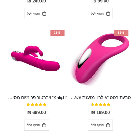
249.00 ₪
99.00 ₪
הוסף לסל
הוסף לסל
-29%
-32%
טבעת רטט "אולרו" נטענת עשויה סיליקון רפואי עם רטט חזק ומטריף חושים
"Kaliph" ויברטור פרימיום מסיליקון רפואי , נטען, שקט במיוחד, מסתובב ומתפתל, שמנמן עם חדירה 14 סמ
דירוג:
דירוג:
100%
91%
699.00 ₪
169.00 ₪
הוסף לסל
הוסף לסל