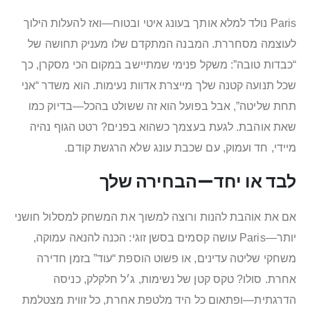
Paris נולד למלא אותך בעונג איטי ובטוח—ואז להעלות הילוך
לעוצמה מסחררת. המבנה המתקדם שלו מעניק תחושה של
“כבדות טובה”: משקל פנימי שמתיישב במקום הכי מסקרן, כך
שכל תנועה קטנה שלך מייצרת אדוות נעימות. הוא משדר “אני
תחת שליטה”, אבל בפועל הוא זה ששולט בהכל—בדיוק כמו
שאת אוהבת. לגעת בעצמך כשהוא בפנים? רטט הגוף נהיה
מיידי, חד ועמוק, עם שכבת עונג שלא הרגשת קודם.
לבד או יחד—הבחירה שלך
אם את אוהבת להנות ורוצה למשוך את המשחק למסלול חושני
יותר—Paris עושה קסמים בסשן זוגי: הכנה להנאה עמוקה,
משחקי שליטה עדינים, או פשוט הוספת “עוד” בזמן חדירה
אחרת. סולו? טקס קטן של נשימות, ג׳ל חלקלק, כניסה
הדרגתית—ופתאום כל היד מלטפת אחרת, כל זווית מצטלמת