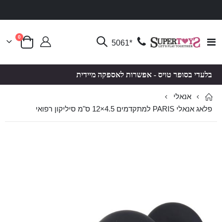
פריטים
0
Toggle
*5061
סל קניות
Nav
בלעדי בסופר טויס - אפשרות לאספקה מיידית
אנאלי
פלאג אנאלי PARIS למתקדמים 4.5×12 ס"מ סיליקון רפואי
לדלג
לדלג
לסוף
להתחלה
של
של
גלריית
גלריית
תמונות
תמונות