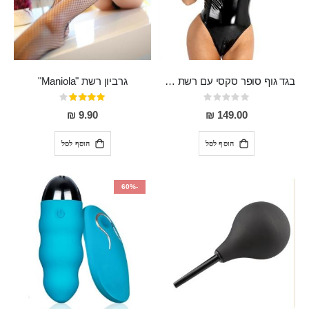
בגד גוף סופר סקסי עם רשת שקופה בחזה ושרשרות מלמעלה וריצרץ מלמטה Pan במפשעה
גרביון רשת "Maniola"
Rating:
דירוג:
80%
0%
9.90 ₪
149.00 ₪
הוסף לסל
הוסף לסל
-60%