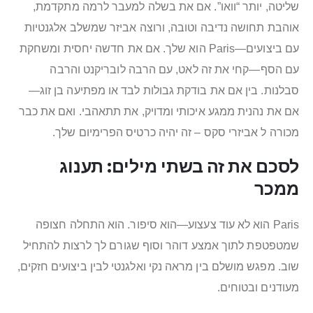
שליטה, יותר “וואו”. אם את בשלה למעבר לרמה מתקדמת,
אוהבת תחושה נדיבה וטובה, ורוצה אביזר שמשלב אלגנטיות
עם ביצועים—Paris הוא שלך. אם את חדשה יחסית ומשחקת
עם הסף—קחי את זה לאט, עם הרבה לובריקנט והרבה
סבלנות. בין אם את בודקת גבולות לבד או מפתיעה בן זוג—
אם את נהנית ממגע איכותי ומדויק, את תתאהבי. ואם את כבר
מכורה ל אביזרי סקס – זה יהיה כרטיס הפרימיום שלך.
לסכם את זה בשתי מילים: תענוג
ממכר
Paris הוא לא עוד צעצוע—הוא סיפור. הוא התחלה חצופה
שמטפטפת לתוך אמצע דוהר וסוף שגורם לך לרצות להתחיל
שוב. מפגש מושלם בין מראה נקי ואלגנטי לבין ביצועים חזקים,
מעודנים ובטוחים.