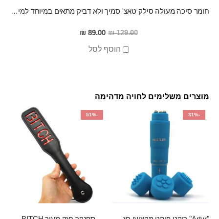
חומר סיכה מעולה סילק טאצ' סמיך ולא דביק מתאים במיוחד למין אנאלי
מחיר
89.00 ₪
129.00 ₪
מבצע
הוסף לסל
מוצרים משלימים לחויה מדהימה
-51%
-31%
"Artur" רוקט פוקט מקצועי חזק במיוחד
ספנקר חזק מעור BITCH