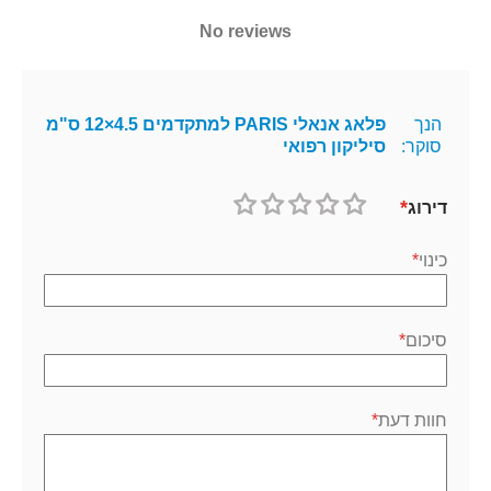
No reviews
הנך
פלאג אנאלי PARIS למתקדמים 4.5×12 ס"מ
סוקר:
סיליקון רפואי
דירוג
1
2
3
4
5
כוכב
כוכבים
כוכבים
כוכבים
כוכבים
כינוי
סיכום
חוות דעת