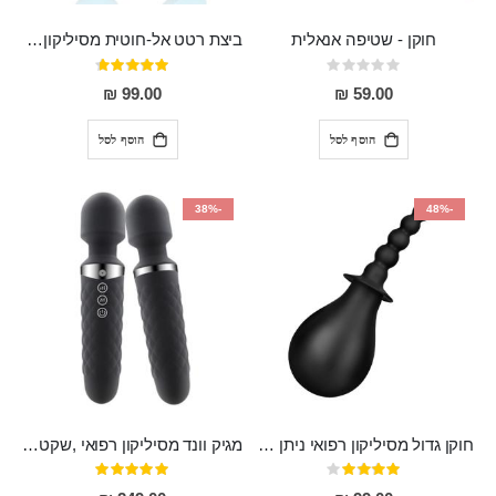
חוקן - שטיפה אנאלית
ביצת רטט אל-חוטית מסיליקון רפואי בגודל של 8 ס"מ ורוחב 3 ס"מ בעלת 20 מהירויות שונות "ENKI"
Rating:
דירוג:
93%
0%
99.00 ₪
59.00 ₪
הוסף לסל
הוסף לסל
-38%
-48%
חוקן גדול מסיליקון רפואי ניתן לשימוש גם כפלאג וגם כחרוזים אנאלים
מגיק וונד מסיליקון רפואי ,שקט במיוחד, נטען בעל 10 מהירויות שונות "Erna"
דירוג:
דירוג:
100%
80%