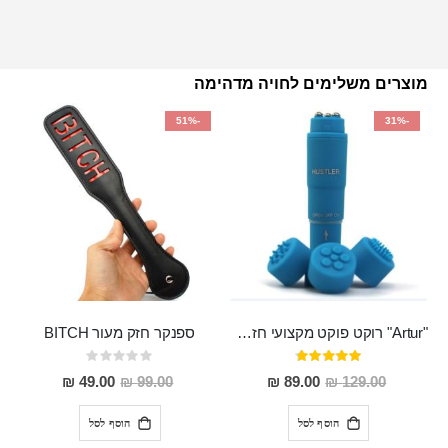
מוצרים משלימים לחויה מדהימה
-51%
-31%
"Artur" רוקט פוקט מקצועי חזק במיוחד
ספנקר חזק מעור BITCH
דירוג:
Rating:
0%
95%
מחיר
מחיר
49.00 ₪
99.00 ₪
89.00 ₪
129.00 ₪
מבצע
מבצע
הוסף לסל
הוסף לסל