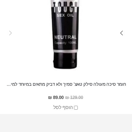
חומר סיכה מעולה סילק טאצ' סמיך ולא דביק מתאים במיוחד למין אנאלי
מחיר
89.00 ₪
129.00 ₪
מבצע
הוסף לסל