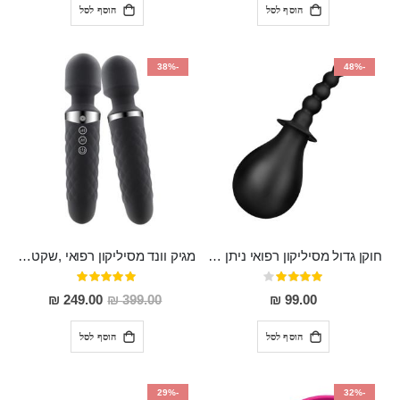
הוסף לסל
הוסף לסל
-38%
-48%
חוקן גדול מסיליקון רפואי ניתן לשימוש גם כפלאג וגם כחרוזים אנאלים
מגיק וונד מסיליקון רפואי ,שקט במיוחד, נטען בעל 10 מהירויות שונות "Erna"
דירוג:
דירוג:
100%
80%
מחיר
249.00 ₪
399.00 ₪
99.00 ₪
מבצע
הוסף לסל
הוסף לסל
-29%
-32%