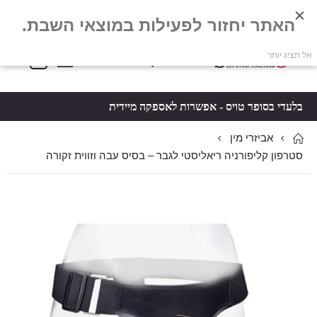
האתר יחזור לפעילות במוצאי השבת.
פריטים
0
אל תציג יותר
Toggle
*5061
סל קניות
Nav
בלעדי בסופר טויס - אפשרות לאספקה מיידית
אביזרי מין
סטרפון קליפורניה ריאליסטי לגבר – בסיס עבה וזווית זקורה
לדלג
לדלג
לסוף
להתחלה
של
של
גלריית
גלריית
תמונות
תמונות