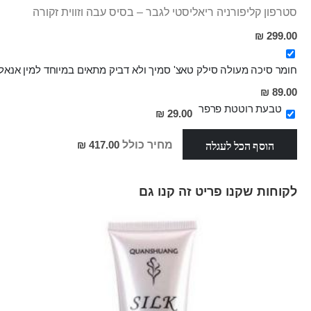
סטרפון קליפורניה ריאליסטי לגבר – בסיס עבה וזווית זקורה
299.00 ₪
חומר סיכה מעולה סילק טאצ' סמיך ולא דביק מתאים במיוחד למין אנאלי
מחיר
89.00 ₪
מבצע
טבעת רוטטת פרפר
29.00 ₪
הוסף הכל לעגלה
מחיר כולל
417.00 ₪
לקוחות שקנו פריט זה קנו גם
Skip
carousel