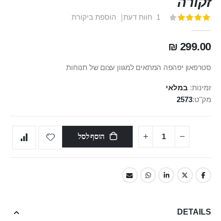
זקורה
1
חוות דעת
הוספת ביקורת
דירוג:
100
80
% of
299.00 ₪
סטרפאון יפהפה המתאים למגוון עצום של תנוחות
זמינות:
במלאי
מק"ט
2573
הוסף לסל
DETAILS