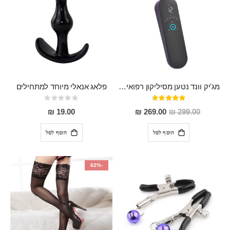
מג'יק וונד נטען מסיליקון רפואי חזק בעל 12 מצבי רטט ו6 מהירויות שונות ROMI
פלאג אנאלי מיוחד למתחילים
דירוג:
Rating:
0%
93%
מחיר
19.00 ₪
269.00 ₪
299.00 ₪
מבצע
הוסף לסל
הוסף לסל
-62%