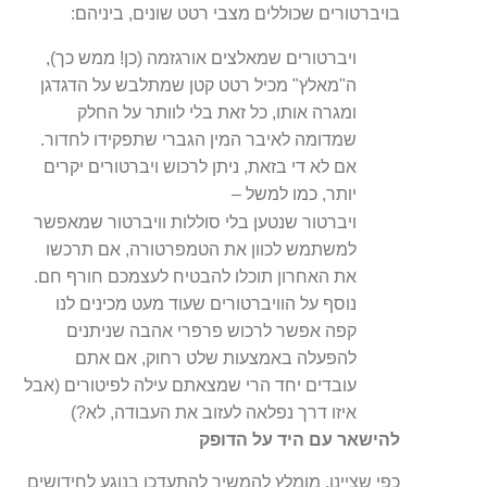
בויברטורים שכוללים מצבי רטט שונים, ביניהם:
ויברטורים שמאלצים אורגזמה (כן! ממש כך),
ה"מאלץ" מכיל רטט קטן שמתלבש על הדגדגן
ומגרה אותו, כל זאת בלי לוותר על החלק
שמדומה לאיבר המין הגברי שתפקידו לחדור.
אם לא די בזאת, ניתן לרכוש ויברטורים יקרים
יותר, כמו למשל –
ויברטור שנטען בלי סוללות וויברטור שמאפשר
למשתמש לכוון את הטמפרטורה, אם תרכשו
את האחרון תוכלו להבטיח לעצמכם חורף חם.
נוסף על הוויברטורים שעוד מעט מכינים לנו
קפה אפשר לרכוש פרפרי אהבה שניתנים
להפעלה באמצעות שלט רחוק, אם אתם
עובדים יחד הרי שמצאתם עילה לפיטורים (אבל
איזו דרך נפלאה לעזוב את העבודה, לא?)
להישאר עם היד על הדופק
כפי שציינו, מומלץ להמשיך להתעדכן בנוגע לחידושים