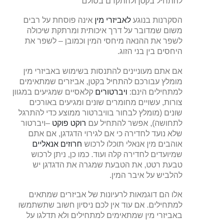
להתחיל בקטן ולהתקדם בסולם
הסקרנות בנוגע
לאביזרי מין
אינה פוסחת על רבים
משום שמדובר על דרך איכותית ומרתקת שיכולה
לשפר את ההנאה מיחסי המין וכמובן – לשפר את
היחסים בין בני הזוג.
אם אתם מעוניינים להתנסות בשימוש באביזרי מין
מומלץ עבורכם להתחיל בקטן, אביזרים שמתאימים
למתחילים הינם:
ויברטורים
קלאסיים שמגיעים במגוון
צורות, עשויים מחומרים שונים ומגיעים באורכים
שונים (מומלץ לבחור בוויברטור ממוצע כדי להתרגל
לתחושה), אפשר להתחיל עם
רוקט פוקט
–ויברטור
שלא נועד לחדירה כי אם לגירוי הדגדגן, אם אתם
אוהבים מין אנאלי תוכלו לרכוש
חרוזים אנאליים
שמיועדים לחדירה קלה ועוד. כמו כן, ניתן לרכוש
טבעת רטט, את הטבעת שמגרה את הדגדגן יש
להלביש על איבר המין.
אלו הם דוגמאות לרעיונות של אביזרים שמתאים
למתחילים. אם עוד אין לכם ניסיון חשוב שתשתמשו
באביזרי מין שמתאימים למתחילים ולא תדלגו על