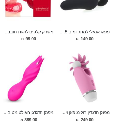
פלאג אנאלי למתקדמים 4.5 סמ רוחב 12 סמ אורך מסיליקון רפואי Paris
משחק קלפים לזוגות חובבי מין אוראלי
99.00 ₪
149.00 ₪
מפנק הדגדגן רולינג פאן ויברטור בעל 12 מצבי רטט מסיליקון Nakoa
מפנק הדגדגן האולטימטיבי דו מנועי גם לעינוג אוראלי וגם עם רטט חזק במיוחד Mete
389.00 ₪
249.00 ₪