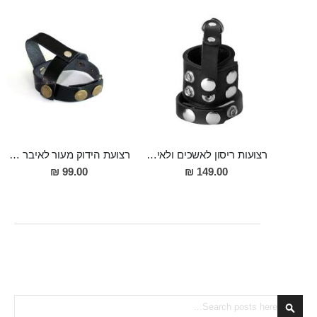
רצועות ריסון לאשכים ולאיבר מין מעור "Jasso"
רצועת הידוק מעור לאיבר המין ולאשכים למשגל ארוך ומסעיר ולזיקפה חזקה ומענגת
99.00 ₪
149.00 ₪
Search