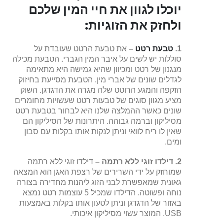
יוכלו לגוון את חיי המין שלכם
ולחזק את הזוגיות:
1.
טבעת רטט
–
את טבעת הרטט שעובדת על
סוללות יש לשים על איבר המין הגברי. הטבעת מכילה
מנגנון של רטט ומכיוון שהיא גמישה היא מתאימה
לגדלים שונים של אברי מין. הטבעת מסייעת בחיזוק
הזקפה והמגע הרוטט שלה מגרה את הדגדגן. השוק
מציע מגוון סוגים של טבעות רטט שעשויות מחומרים
שונים כאשר ההמלצה שלנו היא לבחור בטבעת רטט
מסיליקון וברמה גבוהה. היתרונות של הסיליקון הם
שאין לו ריח לוואי וניתן לנקות אותו בקלות עם סבון
ומים.
2
. דילדו זוגי ללא רתמה –
דילדו זוגי ללא רתמה
שמוחזק על ידי השרירים של רצפת האגן הוא המצאה
גאונית שמאפשרת לבני הזוג ליהנות מחדירה בצורה
נוחה ופשוטה. הדילדו שמכיל 5 עוצמות רטט נמצא
באזור של הדגדגן וניתן לטעון אותו בקלות באמצעות
USB. המוצר עשוי מסיליקון איכותי.