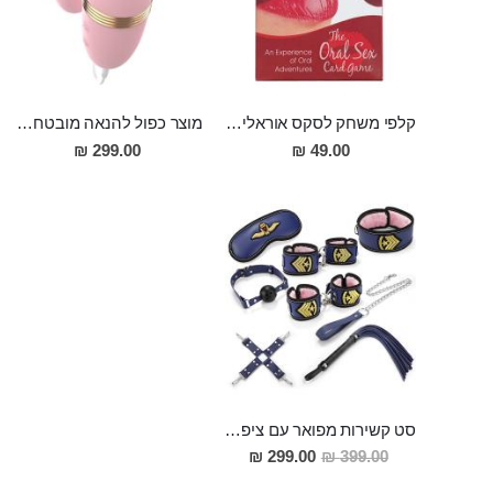
קלפי משחק לסקס אוראלי לזוגות הנועזים
מוצר כפול להנאה מובטחת גם ביצת רטט חזקה מסיליקון רפואי וגם ויברטור לשון לגירוי עדין וממוקד של הדגדגן LILO
299.00 ₪
49.00 ₪
סט קשירות מפואר עם ציפוי פרוותי "Alois" כולל אזיקי ידיים, אזיקי רגליים, שוט, קולר ורצועה, איקס לקשירת hogtie, כיסוי עיניים, גאג
מחיר
299.00 ₪
399.00 ₪
מבצע