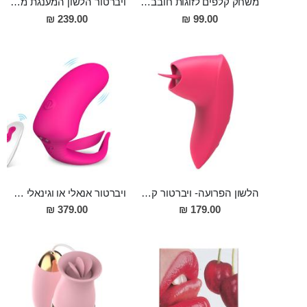
משחק קלפים לזוגות חובבי מין אוראלי
ויברטור הלשון המענגת מסיליקון רפואי עם 10 מצבי רטט, נטען
239.00 ₪
99.00 ₪
הלשון הפרועה- ויברטור קומפקטי אוראלי מפנק נטען בעל 12 מצבי רטט, מסיליקון
ויברטור אנאלי או וגינאלי מסיליקון רפואי עם עינוג חיצוני סופר מפנק לשימוש זוגי או לבד Hunting Sky
379.00 ₪
179.00 ₪