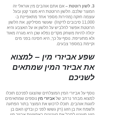
3. לשון רוטטת –
אם אתם אוהבים מין אוראלי זה
המוצר שלכם. הלשון הרוטטת היא מוצר קטן ובעל
עוצמה חזקה (מהירות מספר אחד מתאפיינת ב-
11,000 סיבובים לדקה!) שעשוי מסיליקון. את הלשון
הרוטטת אפשר להלביש על הלשון או על האצבע והיא
יכולה להיות משחק מקדים נפלא שכן היא מגרה מאוד
ולא מתעייפת. נוסף על כך, היא חסינה בפני מים
וקיימת במספר צבעים.
שפע אביזרי מין – למצוא
את אביזר המין שמתאים
לשניכם
נוסף על אביזרי המין המוצלחים שהצגנו לפניכם תוכלו
למצוא מבחר נרחב של
אביזרי מין
נוספים שמתאימים
לזוגות אוהבים. תוכלו לרכוש את המוצר בתור הפתעה
ולשמח את בן הזוג (רק גששו לפני כן ובדקו האם בן
הזוג מעוניין לתבל את העניינים באמצעות אביזר מין