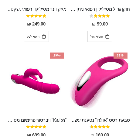
חוקן גדול מסיליקון רפואי ניתן לשימוש גם כפלאג וגם כחרוזים אנאלים
מגיק וונד מסיליקון רפואי ,שקט במיוחד, נטען בעל 10 מהירויות שונות "Erna"
דירוג:
דירוג:
100%
80%
249.00 ₪
99.00 ₪
הוסף לסל
הוסף לסל
-29%
-32%
טבעת רטט "אולרו" נטענת עשויה סיליקון רפואי עם רטט חזק ומטריף חושים
"Kaliph" ויברטור פרימיום מסיליקון רפואי , נטען, שקט במיוחד, מסתובב ומתפתל, שמנמן עם חדירה 14 סמ
דירוג:
דירוג:
100%
91%
699.00 ₪
169.00 ₪