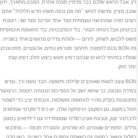
רץ, אבל הראש שלכם כבר מדמיין סצנה אחרת. המבט מתארך, חיוך
שובב מציץ, ומישהו לוחש: "מה אם ננסה משהו חדש הלילה?" אתם
רוצים חוויה שמרגישה עוצמתית מצד אחד ועדינה מצד שני, רוטטת
בביטחון אבל נינוחה לגמרי. בלי הסתבכויות, בלי התאמות אינסופיות.
פשוט ללבוש, לשחק, לזרום — ולגלות צדדים מרגשים אחד בשנייה.
פה BON נכנס לתמונה: תחתוני סטרפון נוחים, אלגנטיים, מתכווננים,
שנולדו במיוחד לרגעים שבהם דמיון פוגש ביצוע והלב דופק קצת
יותר חזק.
BON עוצב לזוגות שאוהבים קלילות ותשוקה. הבד נושם ורך, גמיש
במידה הנכונה, כך שהוא יושב על הגוף כמו הבטחה רוטטת. הרצועות
מתכווננות בקליק מהיר להתאמה מושלמת, והבסיס יציב כדי לשמור
הכול במקום, גם כשקצב הרפתקה עולה. יש כיס דיסקרטי שמתאים
לויברטור קטן, וטבעת אוניברסלית שמסתדרת עם דילדואים במגוון
גדלים. התפרים שטוחים, לא שורטים, והסגירה חכמה — מתלבש
בקלות ונשאר במקום גם כשאתם עסוקים אחד בשנייה. בואו נודה