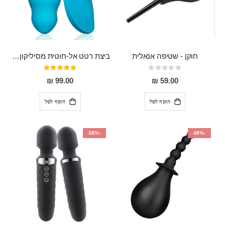
חוקן - שטיפה אנאלית
ביצת רטט אל-חוטית מסיליקון רפואי בגודל של 8 ס"מ ורוחב 3 ס"מ בעלת 20 מהירויות שונות "ENKI"
Rating:
דירוג:
93%
0%
99.00 ₪
59.00 ₪
הוסף לסל
הוסף לסל
-38%
-48%