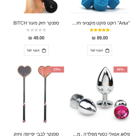
"Artur" רוקט פוקט מקצועי חזק במיוחד
ספנקר חזק מעור BITCH
דירוג:
Rating:
0%
95%
49.00 ₪
89.00 ₪
הוסף לסל
הוסף לסל
-23%
-40%
פלאג אנאלי כסוף מפלדה , מתאים ללבישה מתחת לבגדים, בגודל 7.3 על 2.8 ס"מ
ספנקר לבבי יפייפה וחזק