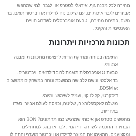
מהירה לכל מבנה גוף. אידאלי לסטרפ און לגבר ולמי שמחפש
אביזרים לגבר איכותיים, עם שילוב נוח לדילדו או ויברטור תואם. בד
נושם, פתיחה מהירה, וטבעת אוניברסלית לשדרוג חוויית
האינטימיות והקינק.
תכונות מרכזיות ויתרונות
התאמה בטוחה ומדויקת הודות לרצועות מתכווננות ומבנה
אנטומי.
טבעת O אוניברסלית תואמת לרוב דילדואים וויברטורים.
בד אלסטי ונושם ללבישה ממושכת ונוחה במשחקים ממושכים
או BDSM.
דיסקרטי, קל לניקוי, ועמיד לשימוש יומיומי.
מושלם לאקספלורציה, שליטה, וכניסה לעולם אביזרי סאדו
באחריות.
מחפשים סטרפ און איכותי שמרגיש כמו תחתונים? BON הוא
הבחירה החכמה לשדרוג חיי המין, לבד או בזוג, למתחילים
ומקצוענים. התאימו את המוצר לדילדו או ויברטור מועדף והתחילו