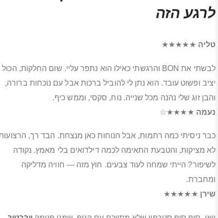
לרגע הזה
טליה
★★★★★
לבשתי את BON והרגשתי כאילו הוא נתפר עליי. שום החלקות, הכול
יציב ופשוט עובד. הוא נתן לי להוביל ברכות אבל עם נוכחות ברורה,
והבן זוג שלי נהנה מכל שנייה. נוח, סקסי, וממש כיף.
נעמה
★★★★☆
כבר ניסיתי כמה רתמות, אבל הנוחות כאן מנצחת. הבד רך, הרצועות
לא מציקות, והטבעת התאימה לכמה דילדואים בלי מאמץ. נקודה
לשיפור? הייתי שמחה לעוד צבעים. חוץ מזה — חוויה מדליקה
ומחברת.
שירן
★★★★★
וואו. סוף סוף סטרפון שלא מתווכח עם הגוף. שמנו פנימה
ויברטור