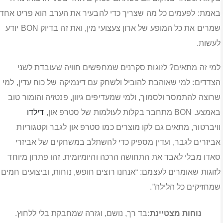
באמת: לפעמים כל מה שצריך כדי להבעיר את הערב הוא פריט אחד
שמרים את כל המופע של ארון צעצועי מין, ואת זה בדיוק BON יודע
לעשות.
למי זה מתאים? לזוגות סקרנים שמחפשים חוויה שעובדת לשני
הצדדים: למי שאוהבת להוביל ולשחק עם דינמיקה של כוח עדין, למי
שרוצה להתמסר ולסמוך, ולמי שמעדיפים גיוון, פנטזיה והומור טוב
באמצע. BON מתחבר בקלות לעולמות של סטרפ און,
דילדו
וויברטור, מתאים גם לקו מוצרים כמו סטרפ און לגבר וקטגוריות
אביזרים לגבר, ועדין מספיק כדי להשתלב במשחקים של אביזרי
סאדו מבלי לאבד את התחושה הרכה והיומיומית. זהו פתרון מיוחד
לזוגות שאומרים לעצמם: “אנחנו רוצים חופש, נוחות, וביצועים חמים
שמחזיקים כל הלילה”.
נוחות מצטיינת:
בד רך, נושם, וגזרה שמחבקת בלי ללחוץ.