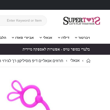
ויברטור
דילדו
אנאלי
אביזרי סאדו
הלב
בלעדי בסופר טויס - אפשרות לאספקה מיידית
אנאלי
חרוזים אנאליים דיפ מסיליקון רך לגירוי 
לדלג
לדלג
לסוף
להתחלה
של
של
גלריית
גלריית
תמונות
תמונות