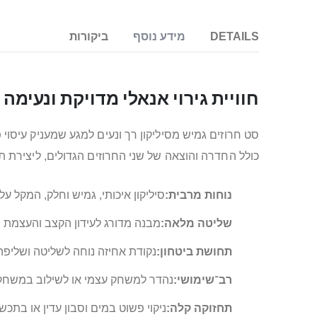
DETAILS
מידע נוסף
ביקורות
חוויית גירוי אנאלי מדויקת ונעימה
סט חרוזים גמיש מסיליקון רך ונעים למגע שמעניק עיס
כולל החדרה והוצאה של שני החרוזים הגדולים, ליצירת תח
נוחות מרבית:
סיליקון איכותי, גמיש וחלק, המקל 
שליטה מלאה:
מבנה מדורג לעידון הקצב והעצמת 
תחושת ביטחון:
נקודת אחיזה נוחה לשליטה ושליפה
רב־שימושי:
נהדר למשחק עצמי או לשילוב במשחק זו
תחזוקה קלה:
ניקוי פשוט במים וסבון עדין או בתכש