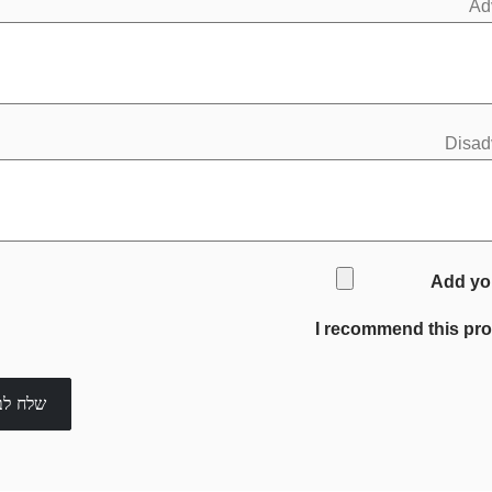
Ad
Disad
Add yo
I recommend this pr
שלח לב