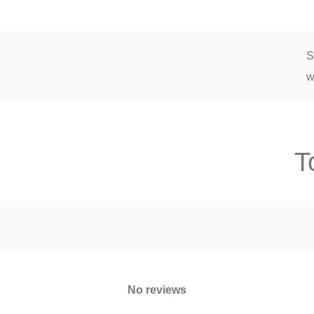
S
w
T
No reviews