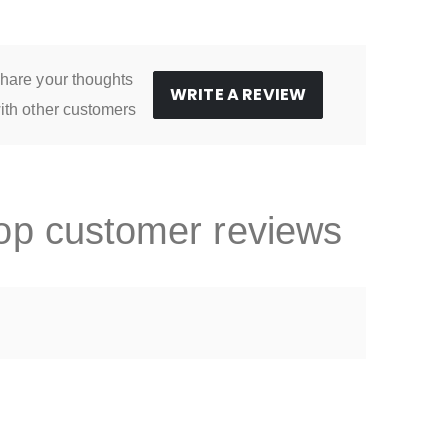
hare your thoughts
WRITE A REVIEW
ith other customers
op customer reviews