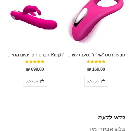
טבעת רטט "אולרו" נטענת עשויה סיליקון רפואי עם רטט חזק ומטריף חושים
"Kaliph" ויברטור פרימיום מסיליקון רפואי , נטען, שקט במיוחד, מסתובב ומתפתל, שמנמן עם חדירה 14 סמ
דירוג:
דירוג:
100%
91%
699.00 ₪
169.00 ₪
הוסף לסל
הוסף לסל
כדאי לדעת
בלוג אביזרי מין