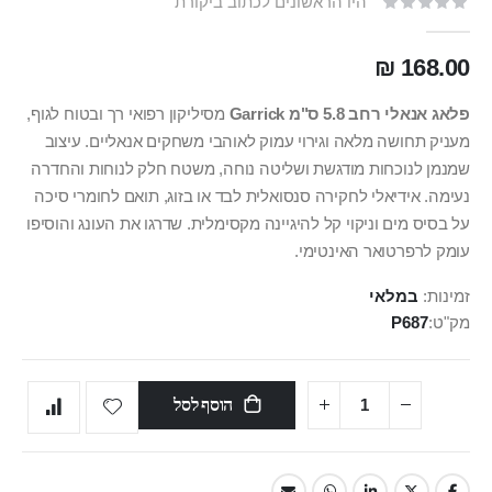
היו הראשונים לכתוב ביקורת
168.00 ₪
פלאג אנאלי רחב 5.8 ס"מ Garrick
מסיליקון רפואי רך ובטוח לגוף,
מעניק תחושה מלאה וגירוי עמוק לאוהבי משחקים אנאליים. עיצוב
שמנמן לנוכחות מודגשת ושליטה נוחה, משטח חלק לנוחות והחדרה
נעימה. אידיאלי לחקירה סנסואלית לבד או בזוג, תואם לחומרי סיכה
על בסיס מים וניקוי קל להיגיינה מקסימלית. שדרגו את העונג והוסיפו
עומק לרפרטואר האינטימי.
זמינות:
במלאי
מק"ט
P687
הוסף לסל