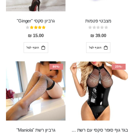
מצבטי פטמות
גרביון סקסי "Ginger"
Rating:
דירוג:
80%
0%
15.00 ₪
39.00 ₪
הוסף לסל
הוסף לסל
-80%
-25%
בגד גוף סופר סקסי עם רשת שקופה בחזה ושרשרות מלמעלה וריצרץ מלמטה Pan במפשעה
גרביון רשת "Maniola"