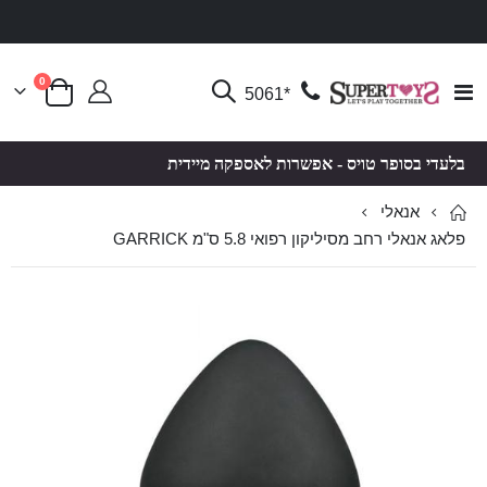
פריטים
0
Toggle
*5061
סל קניות
Nav
בלעדי בסופר טויס - אפשרות לאספקה מיידית
אנאלי
פלאג אנאלי רחב מסיליקון רפואי 5.8 ס"מ GARRICK
לדלג
לדלג
לסוף
להתחלה
של
של
גלריית
גלריית
תמונות
תמונות