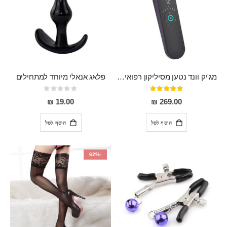
מג'יק וונד נטען מסיליקון רפואי חזק בעל 12 מצבי רטט ו6 מהירויות שונות ROMI
פלאג אנאלי מיוחד למתחילים
דירוג:
Rating:
0%
93%
19.00 ₪
269.00 ₪
הוסף לסל
הוסף לסל
-62%