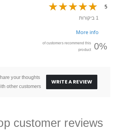
5
1 ביקורות
More info
of customers recommend this
0%
product
hare your thoughts
WRITE A REVIEW
ith other customers
op customer reviews