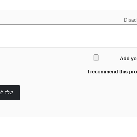
Disad
Add yo
I recommend this pr
שלח לב