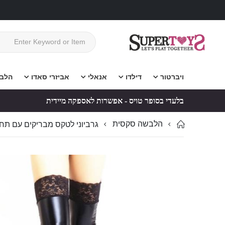
ויברטור
דילדו
אנאלי
אביזרי סאדו
הלב
בלעדי בסופר טויס - אפשרות לאספקה מיידית
הלבשה סקסית
גרביוני לטקס מבריקים עם תח
לדלג
לדלג
לסוף
להתחלה
של
של
גלריית
גלריית
תמונות
תמונות