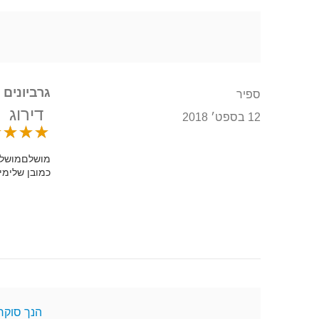
גרביונים 
ספיר
דירוג
12 בספט׳ 2018
מושלםמושלםמ
כמובן שלימי
הנך סוקר