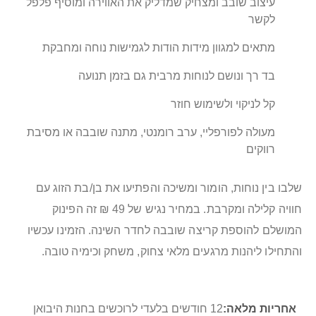
עיצוב שובב ומצחיק שמדליק את האווירה ומוסיף פלפל
לקשר
מתאים למגוון מידות הודות לגמישות נוחה ומחבקת
בד רך ונושם לנוחות מרבית גם בזמן תנועה
קל לניקוי ולשימוש חוזר
מעולה לפורפליי, ערב רומנטי, מתנה שובבה או מסיבת
רווקים
שלבו בין נוחות, הומור ומשיכה והפתיעו את בן/בת הזוג עם
חוויה קלילה ומקרבת. במחיר נגיש של 49 ₪ זה הפינוק
המושלם להוספת קריצה שובבה לחדר השינה. הזמינו עכשיו
והתחילו ליהנות מרגעים מלאי צחוק, משחק וכימיה טובה.
מידע
12 חודשים בלעדי לרוכשים בחנות היבואן