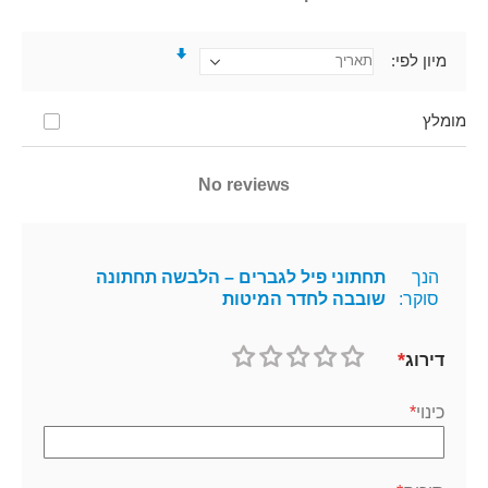
מיון לפי
מומלץ
No reviews
הנך
תחתוני פיל לגברים – הלבשה תחתונה
סוקר:
שובבה לחדר המיטות
דירוג
1
2
3
4
5
כוכב
כוכבים
כוכבים
כוכבים
כוכבים
כינוי