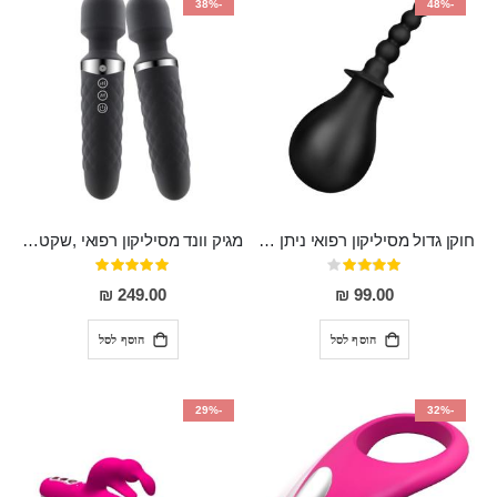
-38%
-48%
חוקן גדול מסיליקון רפואי ניתן לשימוש גם כפלאג וגם כחרוזים אנאלים
מגיק וונד מסיליקון רפואי ,שקט במיוחד, נטען בעל 10 מהירויות שונות "Erna"
דירוג:
דירוג:
100%
80%
249.00 ₪
99.00 ₪
הוסף לסל
הוסף לסל
-29%
-32%