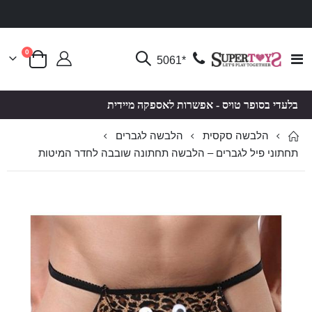
פריטים
0
Toggle
*5061
סל קניות
Nav
בלעדי בסופר טויס - אפשרות לאספקה מיידית
הלבשה סקסית
הלבשה לגברים
תחתוני פיל לגברים – הלבשה תחתונה שובבה לחדר המיטות
לדלג
לדלג
לסוף
להתחלה
של
של
גלריית
גלריית
תמונות
תמונות