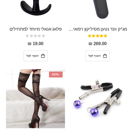
מג'יק וונד נטען מסיליקון רפואי חזק בעל 12 מצבי רטט ו6 מהירויות שונות ROMI
פלאג אנאלי מיוחד למתחילים
דירוג:
Rating:
0%
93%
19.00 ₪
269.00 ₪
הוסף לסל
הוסף לסל
-62%