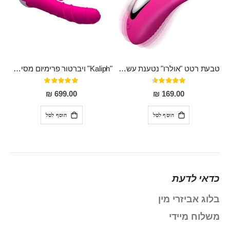
טבעת רטט "אולרו" נטענת עשויה סיליקון רפואי עם רטט חזק ומטריף חושים
"Kaliph" ויברטור פרימיום מסיליקון רפואי , נטען, שקט במיוחד, מסתובב ומתפתל, שמנמן עם חדירה 14 סמ
דירוג:
דירוג:
100%
91%
699.00 ₪
169.00 ₪
הוסף לסל
הוסף לסל
כדאי לדעת
בלוג אביזרי מין
משלוח מיידי