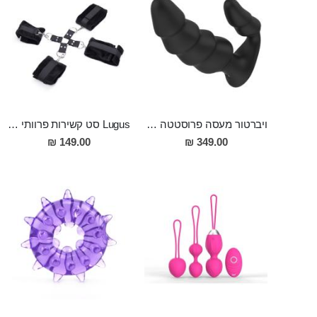
ויברטור מעסה פרוסטטה וגם לחדירה כפולה סופר מפנק מסיליקון רפואי , הטענה מגנטית עם שלט DRAGON
Lugus סט קשירות פרוותי המכיל אזיקי ידיים ורגליים וקשירה בצורת איקס HogTie
149.00 ₪
349.00 ₪