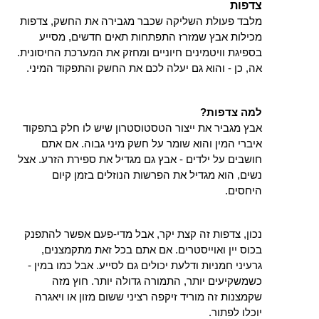
צדפות
מלבד פעולת השליקה שכבר מגבירה את החשק, צדפות 
מכילות אבץ שמזרז התפתחות תאים חדשים, מסייע 
בספיגת וויטמינים חיוניים ומחזק את המערכת החיסונית. 
אה, כן - והוא גם יעלה לכם את החשק והתפקוד המיני. 
למה צדפות?
אבץ מגביר את ייצור הטסטוסטרון שיש לו חלק בתפקוד 
איברי המין והוא שומר על חשק מיני גבוה. אם אתם 
חושבים על ילדים - אבץ גם מגדיל את ספירת הזרע. אצל 
נשים, הוא מגדיל את הפרשות הנוזלים בזמן קיום 
היחסים.
נכון, צדפות זה קצת יקר, אבל מדי-פעם אפשר להתפנק 
בכוס יין ואוייסטרים. אם אתם בכל זאת מתקמצנים, 
גרעיני חמניות ודלעת יכולים גם לסייע. אבל כמו במין - 
כשמשקיעים יותר, התמורה גדולה יותר. חוץ מזה 
שקמצנות זה מוריד זיקפה רציני ששום מזון או ויאגרה 
יוכלו לפתור.