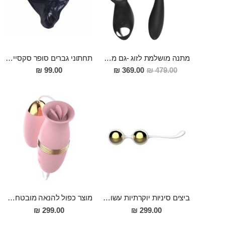
מתנה מושלמת לזוג -גם מענג פרוסטטה חזק מסיליקון רפואי למתחילים וגם טבעת רטט נטענת שהיא גם השלט האל חוטי מסיליקון רפואי עם 10 מצבי רטט
תחתוני גברים סופר סקסיים פתוחים מאחור FREESIA
מחיר
99.00 ₪
369.00 ₪
479.00 ₪
מבצע
ביצים סיניות יוקרתיות עשויות אלומיניום מצופה סיליקון לאורגזמות חזקות ועמוקות יותר "Nalone Yany Kegal Balls"
מוצר כפול להנאה מובטחת גם ביצת רטט חזקה מסיליקון רפואי וגם ויברטור לשון לגירוי עדין וממוקד של הדגדגן LILO
299.00 ₪
299.00 ₪