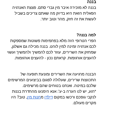
בננה
בננה לא מזכירה איבר מין גברי סתם. פצצת האנרגיה 
הפאלית הזאת היא בדיוק מה שאתם צריכים בשביל 
לעשות את זה חזק, מהר וטוב יותר.
למה בננה?
הפרי הטרופי הזה מלא בפחמימות פשוטות שמספקות 
לכם אנרגיה זמינה למין לוהט. בננה מכילה גם אשלגן, 
שמחזק את השרירים, עוזר לכם להמשיך ולהמשיך ועשוי 
להעצים אורגזמות. קראתם נכון - להעצים אורגזמות.
הבננה מרגיעה את השרירים ומונעת תופעה של 
התכווצות שרירים, שעלולה לפגום בביצועים המרשימים 
שלכם במיטה. ואנחנו בטוחים שהם מרשימים. 
*רגע, יש לנו הערה ב-ע': אנא הימנעו מהחדרת בננות 
לנקבי גופכם ורכשו במקום 
דילדו
 מ
חנות מין
, טוב? היו 
מקרים מעולם.