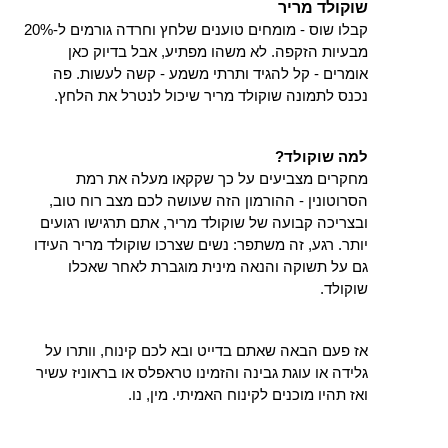
שוקולד מריר
קבלו שוס - מומחים טוענים שלחץ וחרדה גורמים ל-20% 
מבעיות הזקפה. לא משהו מפתיע, אבל בדיוק כאן 
אומרים - קל להגיד ותרתי משמע - קשה לעשות. פה 
נכנס לתמונה שוקולד מריר שיכול לנטרל את הלחץ.
למה שוקולד?
מחקרים מצביעים על כך שקקאו מעלה את רמת 
הסרוטונין - ההורמון הזה שעושה לכם מצב רוח טוב, 
ובצריכה קבועה של שוקולד מריר, אתם תרגישו רגועים 
יותר. רגע, זה משתפר: נשים שצרכו שוקולד מריר העידו 
גם על תשוקה והנאה מינית מוגברת לאחר שאכלו 
שוקולד.
אז פעם הבאה שאתם בדייט ובא לכם קינוח, וותרו על 
גלידה או עוגת גבינה והזמינו טראפלס או בראוניז עשיר 
ואז תהיו מוכנים לקינוח האמיתי. מין, נו.