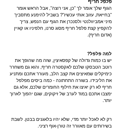
פלפל חריף
הגוף שלך אומר לך "כן, אני רוצה", אבל הראש אומר 
"בחייאת, עזוב אותי עכשיו"? בשביל להימנע מתסביך 
מיני אמביוולנטי ולסנכרן את הגוף עם הנפש, צריך 
להקפיץ קצת פלפל חריף מסוג סרנו, חלפיניו או קאיין 
(אדום חריף).
למה פלפל?
יש בו כמות גדולה של קפסאיצין, שזה מה שהופך את 
רוטב הטבסקו שלכם לאקסטרה חריף, והוא גם משחרר 
כימיקלים שמאיצים את קצב הלב, מעורר אתכם ומתניע 
את הליבידו. בשורה התחתונה - כמה ביסים מפלפל 
חריף לא רק יאיצו את חילוף החומרים שלכם, אלא גם 
ימצבו אתכם במוד לערב של זיקוקים, שגם יהפוך לארוך 
יותר.
רק לא לאכל יותר מדי, שלא יהיו בלאגנים בבטן. לשבת 
בשירותים עם מאוורר זה טורן-אוף רציני.