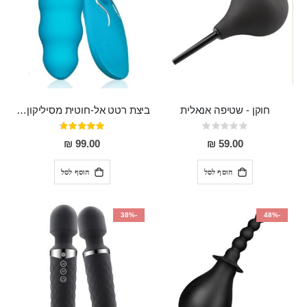
חוקן - שטיפה אנאלית
ביצת רטט אל-חוטית מסיליקון רפואי בגודל של 8 ס"מ ורוחב 3 ס"מ בעלת 20 מהירויות שונות "ENKI"
Rating:
דירוג:
93%
0%
99.00 ₪
59.00 ₪
הוסף לסל
הוסף לסל
-38%
-48%