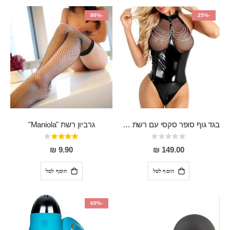
-80%
-25%
בגד גוף סופר סקסי עם רשת שקופה בחזה ושרשרות מלמעלה וריצרץ מלמטה Pan במפשעה
גרביון רשת "Maniola"
Rating:
דירוג:
80%
0%
9.90 ₪
149.00 ₪
הוסף לסל
הוסף לסל
-60%