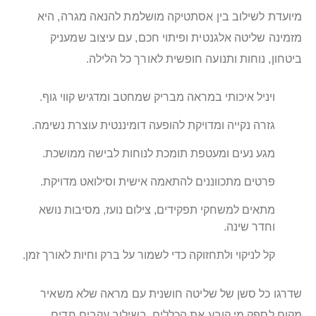
מיועדת לשילוב בין אסתטיקה מושלמת להנאה מגרה, היא
מזמינה שליטה אלגנטית ופיתוי חכם, עם עיצוב שמעניק
ביטחון, נוחות ותנועה חופשית לאורך כל הלילה.
ויניל איכותי במראה מבריק שמחטב ומדגיש קווי גוף.
גזרה נקייה ומדויקת להופעה דומיננטית עוצרת נשימה.
מגע נעים ומעטפת תומכת לנוחות לבישה ממושכת.
פרטים מתכווננים להתאמה אישית וסילואט מדויקת.
מתאים למשחקי תפקידים, צילום נועז, מסיבות נושא
וחדר שינה.
קל לניקוי ולתחזוקה כדי לשמור על ברק וחיות לאורך זמן.
שדרגו כל סשן של שליטה חושנית עם מראה שלא משאיר
מקום לספק מי קובע את הכללים. בשילוב עקבים חדים,