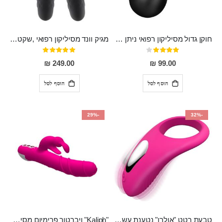
חוקן גדול מסיליקון רפואי ניתן לשימוש גם כפלאג וגם כחרוזים אנאלים
מגיק וונד מסיליקון רפואי ,שקט במיוחד, נטען בעל 10 מהירויות שונות "Erna"
דירוג:
דירוג:
100%
80%
249.00 ₪
99.00 ₪
הוסף לסל
הוסף לסל
-29%
-32%
טבעת רטט "אולרו" נטענת עשויה סיליקון רפואי עם רטט חזק ומטריף חושים
"Kaliph" ויברטור פרימיום מסיליקון רפואי , נטען, שקט במיוחד, מסתובב ומתפתל, שמנמן עם חדירה 14 סמ