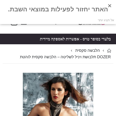
האתר יחזור לפעילות במוצאי השבת.
פריטים
0
אל תציג יותר
Toggle
*5061
סל קניות
Nav
בלעדי בסופר טויס - אפשרות לאספקה מיידית
הלבשה סקסית
DOZER תלבושת ויניל לשליטה – הלבשה סקסית לוהטת
לדלג
לדלג
לסוף
להתחלה
של
של
גלריית
גלריית
תמונות
תמונות