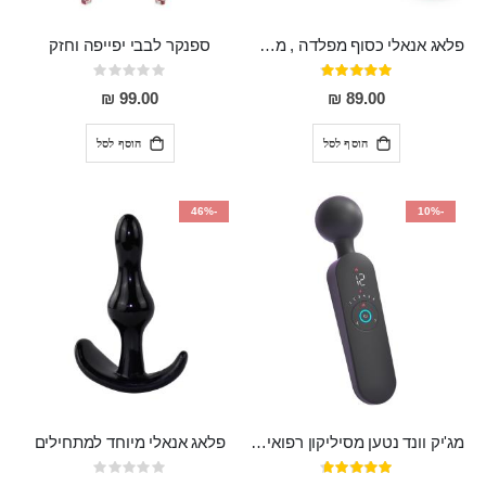
פלאג אנאלי כסוף מפלדה , מתאים ללבישה מתחת לבגדים, בגודל 7.3 על 2.8 ס"מ
ספנקר לבבי יפייפה וחזק
דירוג:
Rating:
0%
97%
99.00 ₪
89.00 ₪
הוסף לסל
הוסף לסל
-46%
-10%
מג'יק וונד נטען מסיליקון רפואי חזק בעל 12 מצבי רטט ו6 מהירויות שונות ROMI
פלאג אנאלי מיוחד למתחילים
דירוג:
Rating: