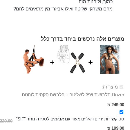
כמוך, וליהנות מזה
מהם משחקי שליטה ואילו אביזרי מין מתאימים להם?
מוצרים אלה נרכשים ביחד בדרך כלל
מוצר זה:
Dozer תלבושת ויניל לשליטה – הלבשה סקסית לוהטת
249.00 ₪
סט קשירות ידיים ורגליים מעור עם אבזמים לסגירה נוחה "SIF"
229.00 ₪
מחיר
199.00 ₪