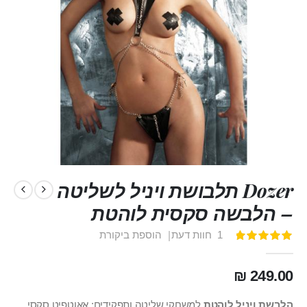
Dozer תלבושת ויניל לשליטה
– הלבשה סקסית לוהטת
1
חוות דעת
הוספת ביקורת
דירוג:
100
100
% of
249.00 ₪
הלבשת ויניל לוהטת
למשחקי שליטה ותפקידים: אאוטפיט סקסי